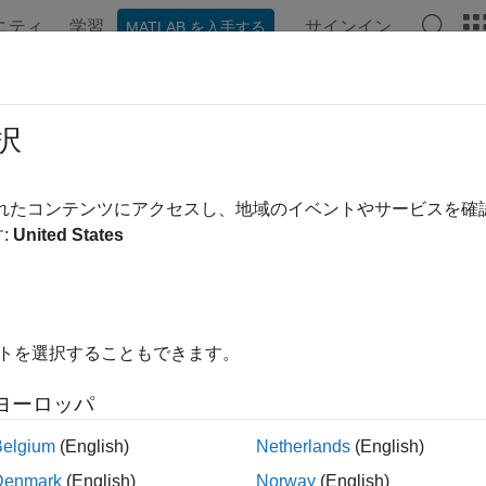
ニティ
学習
サインイン
MATLAB を入手する
ンテーション
例
関数
ブロック
アプリ
ビデオ
フォーマンス
択
生成時間の短縮、実行速度の改善、生成されたコードのメモリ
されたコンテンツにアクセスし、地域のイベントやサービスを
ーマンスの対象には、コード生成に要する時間、生成されたコ
:
United States
®
パフォーマンスを実現するための MATLAB
コードとコード生
なります。特定の条件に合わせたコードの最適化方法の詳細に
適化
を参照してください。
イトを選択することもできます。
ゴリ
ヨーロッパ
生成時間
生成時間の削減
Belgium
(English)
Netherlands
(English)
度
Denmark
(English)
Norway
(English)