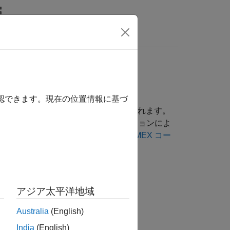
MATLAB Answers
使用量の削減
確認できます。現在の位置情報に基づ
ードの実行速度、メモリ使用量が含まれます。
成設定の調整は、目的やアプリケーションによ
ついては、
生成された C/C++ および MEX コー
アジア太平洋地域
Australia
(English)
India
(English)