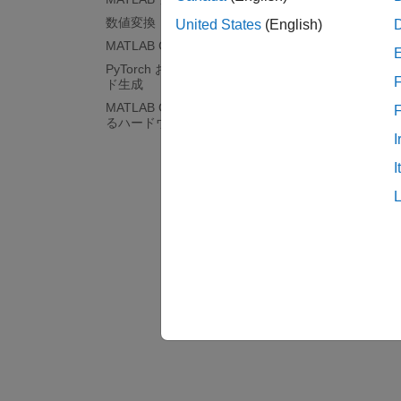
生成し
数値変換
United States
(English)
メモリ
MATLAB Coder を使用した深層学習
生成し
PyTorch および LiteRT モデルのコー
F
ド生成
MATLAB Coder でサポートされてい
るハードウェア
I
I