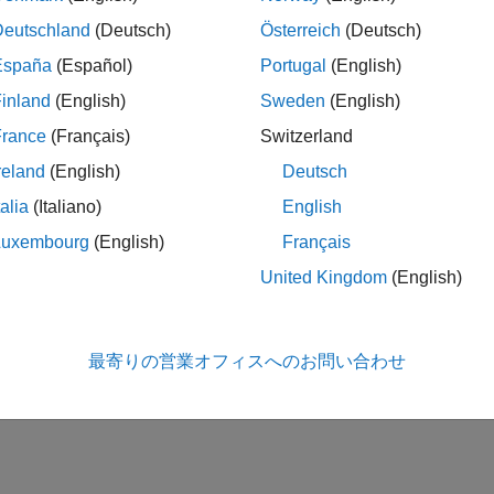
た C/C++ コードの実行速度の向上
Deutschland
(Deutsch)
Österreich
(Deutsch)
使用量
España
(Español)
Portugal
(English)
た C/C++ コードが使用する RAM、ROM およびスタック領域
inland
(English)
Sweden
(English)
この情報は役に立ちました
France
(Français)
Switzerland
reland
(English)
Deutsch
talia
(Italiano)
English
Luxembourg
(English)
Français
United Kingdom
(English)
最寄りの営業オフィスへのお問い合わせ