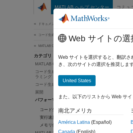
コンテンツへスキップ
MATLAB ヘルプ センター
コミュ
ドキュメ
ドキュメンテーションのホーム
コード生成
パ
Web サイトの選
MATLAB Coder
カテゴリ
コード
Web サイトを選択すると、翻訳
MATLAB Coder 入門
パフォ
き、次のサイトの選択を推奨します
最適な
コード生成のための MATLAB プログ
ラミング
って異
United States
コード生成
ドの最
展開
また、以下のリストから Web サ
カテ
パフォーマンス
コード生成時間
南北アメリカ
コード
実行速度
コード
América Latina
(Español)
メモリ使用量
実行速
Canada
(English)
MATLAB アルゴリズムの高速化