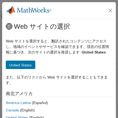
コンテンツへスキップ
MATLAB ヘルプ センター
オフキャンバス ナビゲーション メ
メインコンテンツ
Web サイトの選択
ドキュメンテーションのホーム
配列のレイアウト
コード生成
Web サイトを選択すると、翻訳されたコンテンツにアクセス
配列ストレージの列優先の順序および行優先の順序
し、地域のイベントやサービスを確認できます。現在の位置情
MATLAB Coder
配列のレイアウトは、配列要素がメモリに格納される順序を表し
報に基づき、次のサイトの選択を推奨します:
United States
コード生成のための MATLAB プログラミング
®
ます。既定では、
MATLAB
Coder™
は列優先のレイアウトを使
データ定義
用するコードを生成します。行優先を使用するコードを生成する
United States
カテゴリ
こともできます。行優先のレイアウトにより特定のアルゴリズム
のパフォーマンスが向上し、行優先を使用する外部コードまたは
数値型
また、以下のリストから Web サイトを選択することもできま
データとの統合が容易になります。線形インデックス操作は、生
配列のレイアウト
す。
成されたコードで常に列優先のレイアウトを使用します。
文字と string
南北アメリカ
可変サイズ データ
関数
構造体
América Latina
(Español)
cell 配列
生成コードから C/C++ 関数を呼び出
coder.ceval
Canada
(English)
す
table
United States
(English)