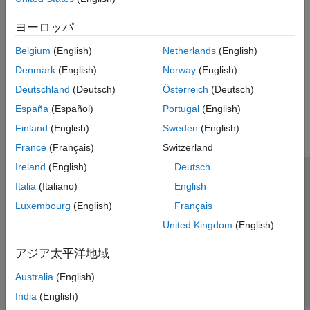
categorical 配列
duration 配列入力を指定する方法を選択する。
datetime 配列
ヨーロッパ
duration 配列
コード生成における duration 配列の制限事項
Belgium
(English)
Netherlands
(English)
timetable
duration 配列に関するコード生成の制限に従う。
Denmark
(English)
Norway
(English)
列挙型
MATLAB のクラス
この情報は役に立ちましたか？
Deutschland
(Deutsch)
Österreich
(Deutsch)
関数ハンドル
España
(Español)
Portugal
(English)
ディクショナリ
Finland
(English)
Sweden
(English)
深層学習配列
France
(Français)
Switzerland
Ireland
(English)
Deutsch
トラストセンター
商標
プライバシー ポリシー
Italia
(Italiano)
English
違法コピー防止
アプリケーション ステータス
お問い合わせ
Luxembourg
(English)
Français
© 1994-2026 The MathWorks, Inc.
United Kingdom
(English)
アジア太平洋地域
Web サイ
日本
Australia
(English)
India
(English)