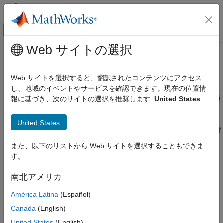
コンテンツへスキップ
MATLAB ヘルプ センター
オフキャンバス ナビゲーション メ
メインコンテンツ
Web サイトの選択
ドキュメンテーションのホーム
duration 配列
コード生成
Web サイトを選択すると、翻訳されたコンテンツにアクセス
duration 配列のコードの生成
し、地域のイベントやサービスを確認できます。現在の位置情
MATLAB Coder
"duration 配列"
の値は、時間、分、秒などの固定長の単位で経過
報に基づき、次のサイトの選択を推奨します:
United States
コード生成のための MATLAB プログラミング
時間を表します。また、固定長 (24 時間) の日数や、固定長
データ定義
(365.2425 日) の年数でも経過時間を作成できます。duration 配
United States
®
カテゴリ
列を使用すると、コード生成を目的とする MATLAB
コードで時
間の長さを表すことができます。
数値型
また、以下のリストから Web サイトを選択することもできま
配列のレイアウト
す。
トピック
文字と string
南北アメリカ
可変サイズ データ
duration 配列のコードの生成
コード生成を目的とした MATLAB コードで duration 配列を使用
構造体
América Latina
(Español)
する。
cell 配列
Canada
(English)
table
duration 配列入力の定義
United States
(English)