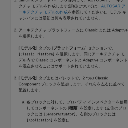
Simulink スタート ページを使用して、AUTOSAR アーキテ
クチャ モデルを作成します(詳細については、
AUTOSAR ア
ーキテクチャ モデルの作成
を参照してください)。モデル キ
ャンバスには最初は何も表示されていません。
アーキテクチャ プラットフォームに Classic または Adaptive
を選択します。
[モデル化]
タブの
[プラットフォーム]
セクションで、
を選択します。同じアーキテクチャ モ
[Classic Platform]
デル内で Classic コンポーネントと Adaptive コンポーネント
を混在させることはサポートされていません。
[モデル化]
タブまたはパレットで、2 つの
Classic
Component
ブロックを追加します。それらを左右に並べて
配置します。
各ブロックに対して、プロパティ インスペクターを使用
してコンポーネントの
[種類]
を設定します (左側のブロ
ックには
、右側のブロックには
[SensorActuator]
を設定)。
[Application]