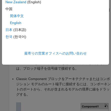
New Zealand
(English)
Component
ブロックの端をクリックします。ポートのコン
中国
トロールが表示されたら、要求側ポートには
[入力]
、提供側
ポートには
[出力]
を選択します。
简体中文
English
日本
(日本語)
한국
(한국어)
最寄りの営業オフィスへのお問い合わせ
Classic Component
ブロックを他のブロックに接続するに
は、ブロック端子を信号線で接続する。
Classic Component
ブロックをアーキテクチャまたはコンポ
ジション モデルのルート端子に接続するには、コンポーネン
トのポートから、それが含まれるモデルの境界に線をドラッ
グする。