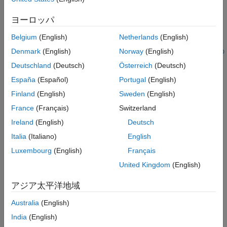
ポジションおよび Classic コンポーネントを追加し、接続しま
す。
ヨーロッパ
Belgium
(English)
Netherlands
(English)
または、ARXML ファイルからソフトウェア コンポジションをイ
ンポートできます。
ARXML からの AUTOSAR コンポジションの
Denmark
(English)
Norway
(English)
インポート
を参照してください。
Deutschland
(Deutsch)
Österreich
(Deutsch)
España
(Español)
Portugal
(English)
Classic Component ブロックの追加と接続
Finland
(English)
Sweden
(English)
アーキテクチャ モデルに AUTOSAR Classic ソフトウェア コン
France
(Français)
Switzerland
ポーネントを追加し、接続するには、次のようにします。
Ireland
(English)
Deutsch
設計に必要な各コンポーネントについて、
[モデル化]
タブま
Italia
(Italiano)
English
たはキャンバスの左側にあるパレットから
Classic
Luxembourg
(English)
Français
Component
ブロックを追加する。プロパティ インスペクタ
ーを使用して、コンポーネント
[種類]
を
、
[Application]
United Kingdom
(English)
、
、
[ComplexDeviceDriver]
[EcuAbstraction]
、または
のいずれかに設
[SensorActuator]
[ServiceProxy]
アジア太平洋地域
定できます。
Australia
(English)
コンポーネントの要求側ポートと提供側ポートを追加する。
India
(English)
各コンポーネント ポートを追加するには、
Classic