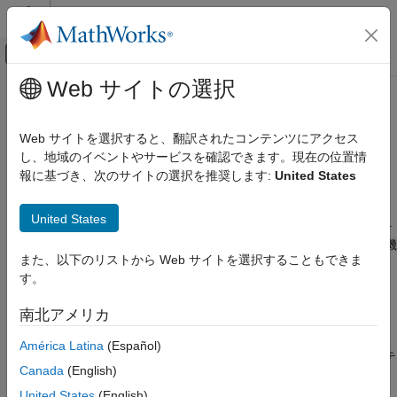
コンテンツへスキップ
MATLAB ヘルプ センター
オフキャンバス ナビゲーション メ
メインコンテンツ
Web サイトの選択
ドキュメンテーションのホーム
AUTOSAR Classic コンポーネント
コード生成
およびコンポジションの追加と接
Web サイトを選択すると、翻訳されたコンテンツにアクセス
自動車
続
し、地域のイベントやサービスを確認できます。現在の位置情
報に基づき、次のサイトの選択を推奨します:
United States
AUTOSAR Blockset
ソフトウェア アーキテクチャのモデル化
AUTOSAR アーキテクチャ モデルを作成したら、AUTOSAR
United States
Classic または AUTOSAR Adaptive の最上位ソフトウェア設計を
AUTOSAR Classic コンポーネントおよびコ
作成します。コンポジション エディターには、AUTOSAR 仮想機
ンポジションの追加と接続
また、以下のリストから Web サイトを選択することもできま
能バス (VFB) に基づいて AUTOSAR ソフトウェア アーキテクチ
項目一覧
す。
ャが表示されます。
Classic Component ブロックの追加と接続
南北アメリカ
®
コンポジション ブロックの Classic モデルへ
まず、Simulink
ツールストリップの
[モデル化]
タブの
[プラッ
の追加と接続
トフォーム]
セクションで、
[Classic Platform]
のアーキテクチ
América Latina
(Español)
参考
ャ モデルが構成されていることを確認します。その後、アーキテ
Canada
(English)
クチャ モデルの最上位から開始して、コンポジション エディタ
ーと
[モデル化]
タブを使用して、AUTOSAR ソフトウェア コン
United States
(English)