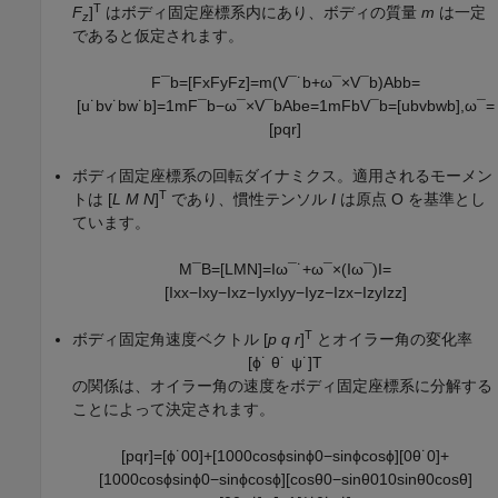
T
F
]
はボディ固定座標系内にあり、ボディの質量
m
は一定
z
であると仮定されます。
F
¯
b
=
[
F
x
F
y
F
z
]
=
m
(
V
¯
˙
b
+
ω
¯
×
V
¯
b
)
A
b
b
=
[
u
˙
b
v
˙
b
w
˙
b
]
=
1
m
F
¯
b
−
ω
¯
×
V
¯
b
A
b
e
=
1
m
F
b
V
¯
b
=
[
u
b
v
b
w
b
]
,
ω
¯
=
[
p
q
r
]
ボディ固定座標系の回転ダイナミクス。適用されるモーメン
T
トは [
L M N
]
であり、慣性テンソル
I
は原点 O を基準とし
ています。
M
¯
B
=
[
L
M
N
]
=
I
ω
¯
˙
+
ω
¯
×
(
I
ω
¯
)
I
=
[
I
x
x
−
I
x
y
−
I
x
z
−
I
y
x
I
y
y
−
I
y
z
−
I
z
x
−
I
z
y
I
z
z
]
T
ボディ固定角速度ベクトル [
p q r
]
とオイラー角の変化率
[
ϕ
˙
θ
˙
ψ
˙
]
T
の関係は、オイラー角の速度をボディ固定座標系に分解する
ことによって決定されます。
[
p
q
r
]
=
[
ϕ
˙
0
0
]
+
[
1
0
0
0
cos
ϕ
sin
ϕ
0
−
sin
ϕ
cos
ϕ
]
[
0
θ
˙
0
]
+
[
1
0
0
0
cos
ϕ
sin
ϕ
0
−
sin
ϕ
cos
ϕ
]
[
cos
θ
0
−
sin
θ
0
1
0
sin
θ
0
cos
θ
]