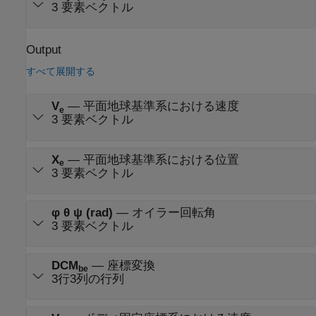
3 要素ベクトル
Output
すべて展開する
V
—
平面地球基準系における速度
e
3 要素ベクトル
X
—
平面地球基準系における位置
e
3 要素ベクトル
φ θ ψ (rad)
—
オイラー回転角
3 要素ベクトル
DCM
—
座標変換
be
3行3列の行列