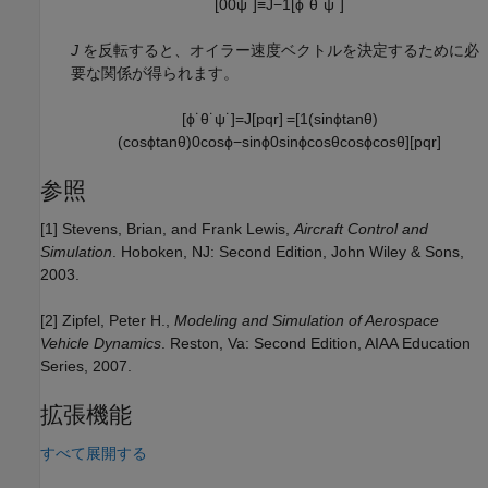
[
0
0
ψ
˙
]
≡
J
−
1
[
ϕ
˙
θ
˙
ψ
˙
]
J
を反転すると、オイラー速度ベクトルを決定するために必
要な関係が得られます。
[
ϕ
˙
θ
˙
ψ
˙
]
=
J
[
p
q
r
]
=
[
1
(
sin
ϕ
tan
θ
)
(
cos
ϕ
tan
θ
)
0
cos
ϕ
−
sin
ϕ
0
sin
ϕ
cos
θ
cos
ϕ
cos
θ
]
[
p
q
r
]
参照
[1] Stevens, Brian, and Frank Lewis,
Aircraft Control and
Simulation
. Hoboken, NJ: Second Edition, John Wiley & Sons,
2003.
[2] Zipfel, Peter H.,
Modeling and Simulation of Aerospace
Vehicle Dynamics
. Reston, Va: Second Edition, AIAA Education
Series, 2007.
拡張機能
すべて展開する