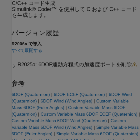
C/C++ コード生成
Simulink® Coder™ を使用して C および C++ コード
を生成します。
バージョン履歴
R2006a で導入
すべて展開する
R2025a:
6DOF運動方程式の加速度ポートを削除
参考
6DOF (Quaternion)
|
6DOF ECEF (Quaternion)
|
6DOF Wind
(Quaternion)
|
6DOF Wind (Wind Angles)
|
Custom Variable
Mass 6DOF (Euler Angles)
|
Custom Variable Mass 6DOF
(Quaternion)
|
Custom Variable Mass 6DOF ECEF (Quaternion)
|
Custom Variable Mass 6DOF Wind (Quaternion)
|
Custom
Variable Mass 6DOF Wind (Wind Angles)
|
Simple Variable Mass
6DOF (Euler Angles)
|
Simple Variable Mass 6DOF (Quaternion)