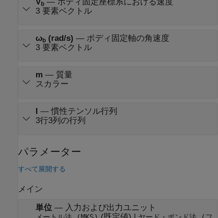
V
—
ボディ固定座標系における速度
b
3 要素ベクトル
ω
(rad/s)
—
ボディ固定軸の角速度
b
3 要素ベクトル
m
—
質量
スカラー
I
—
慣性テンソル行列
3行3列の行列
パラメーター
すべて展開する
メイン
単位
—
入力および出力ユニット
(既定値) |
メートル法 (MKS)
ヤード・ポンド法 (フ