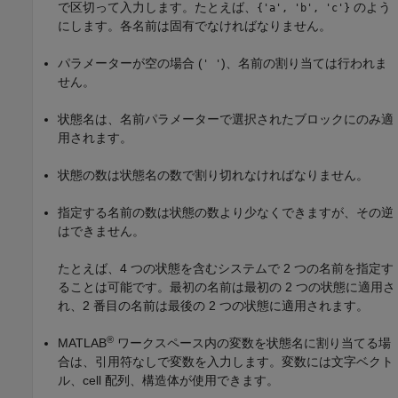
で区切って入力します。たとえば、
のよう
{'a', 'b', 'c'}
にします。各名前は固有でなければなりません。
パラメーターが空の場合 (
)、名前の割り当ては行われま
' '
せん。
状態名は、名前パラメーターで選択されたブロックにのみ適
用されます。
状態の数は状態名の数で割り切れなければなりません。
指定する名前の数は状態の数より少なくできますが、その逆
はできません。
たとえば、4 つの状態を含むシステムで 2 つの名前を指定す
ることは可能です。最初の名前は最初の 2 つの状態に適用さ
れ、2 番目の名前は最後の 2 つの状態に適用されます。
®
MATLAB
ワークスペース内の変数を状態名に割り当てる場
合は、引用符なしで変数を入力します。変数には文字ベクト
ル、cell 配列、構造体が使用できます。