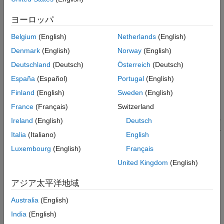
項目一覧
説明
ヨーロッパ
制限
6DOF (Euler Angles) ブロックの代替構成:
Belgium
(English)
Netherlands
(English)
端子
Simple Variable Mass 6DOF (Euler Angles)
|
Custom Variable
パラメーター
Denmark
(English)
Norway
(English)
Mass 6DOF (Euler Angles)
代替構成
Deutschland
(Deutsch)
Österreich
(Deutsch)
アルゴリズム
説明
España
(Español)
Portugal
(English)
参照
Finland
(English)
Sweden
(English)
6DOF (Euler Angles)
ブロックは、平面地球基準座標系 (
X
, Y
,
拡張機能
e
e
France
(Français)
Switzerland
Z
) を中心としたボディ固定座標系 (
X
, Y
, Z
) の回転を考慮し
e
b
b
b
バージョン履歴
て、6 自由度の運動方程式のオイラー角表現を実装します。これ
Ireland
(English)
Deutsch
参考
らの参照ポイントの詳細については、「
アルゴリズム
」を参照し
Italia
(Italiano)
English
てください。
Luxembourg
(English)
Français
6DOF (Euler Angles)
、
Simple Variable Mass 6DOF (Euler
United Kingdom
(English)
Angles)
、および
Custom Variable Mass 6DOF (Euler Angles)
ブ
ロックは、同じブロックの代替構成です。
アジア太平洋地域
Australia
(English)
6DOF (Euler Angles)
— 6自由度の運動方程式のオイラー角
表現を実装する
India
(English)