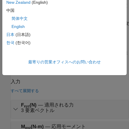
New Zealand
(English)
Simple Variable Mass 6DOF (Euler Angles)
— 単純な可変質
中国
量の6自由度運動方程式のオイラー角表現を実装する
简体中文
Custom Variable Mass 6DOF (Euler Angles)
— カスタム可変
English
質量の6自由度運動方程式のオイラー角表現を実装する
日本
(日本語)
制限
한국
(한국어)
ブロックは、加えられた力がボディの重心に作用し、質量と慣性
が一定であると仮定します。
最寄りの営業オフィスへのお問い合わせ
端子
入力
すべて展開する
F
(N)
—
適用される力
xyz
3 要素ベクトル
M
(N-m)
—
応用モーメント
xyz