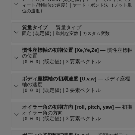
|
ィート/秒単位の速度)
ヤード・ポンド法 (ノット単
位の速度)
質量タイプ
—
質量タイプ
(既定値) |
|
固定
単純な変数
カスタム変数
慣性座標軸の初期位置 [Xe,Ye,Ze]
—
慣性座標軸
の位置
(既定値) | 3 要素ベクトル
[0 0 0]
ボディ座標軸の初期速度 [U,v,w]
—
ボディ座標
軸の速度
(既定値) | 3 要素ベクトル
[0 0 0]
オイラー角の初期方向 [roll, pitch, yaw]
—
初期
オイラー角の方向
(既定値) | 3 要素ベクトル
[0 0 0]