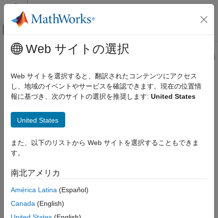
コンテンツへスキップ
MATLAB ヘルプ センター
オフキャンバス ナビゲーション メ
メインコンテンツ
Web サイトの選択
ドキュメンテーションのホーム
このページは機械翻訳を使用して翻訳されました。最新版の英語
を参照するには、ここをクリックします。
航空宇宙、防衛
Web サイトを選択すると、翻訳されたコンテンツにアクセス
し、地域のイベントやサービスを確認できます。現在の位置情
6DOF (Euler Angles)
Aerospace Blockset
報に基づき、次のサイトの選択を推奨します:
United States
標準ワークフロー手順
座標系
6自由度の運動方程式のオイラー角表現を実装する
United States
運動方程式
6DOF
このページをすべて展開する
また、以下のリストから Web サイトを選択することもできま
Aerospace Blockset
す。
大気圏内の飛行
南北アメリカ
運動方程式
ライブラリ:
6DOF
Aerospace Blockset / Equations of
América Latina
(Español)
Motion / 6DOF
Canada
(English)
6DOF (Euler Angles)
United States
(English)