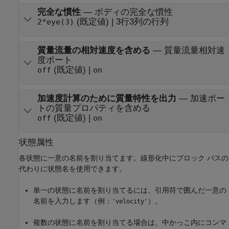
完全な慣性
—
ボディの完全な慣性
(既定値) | 3行3列の行列
2*eye(3)
質量流量の相対速度を含める
—
質量流量相対速
度ポート
(既定値) |
off
on
加速度計算のために質量特性を出力
—
加速ポー
トの質量プロパティを含める
(既定値) |
off
on
状態属性
各状態に一意の名前を割り当てます。線形化中にブロック パスの
代わりに状態名を使用できます。
単一の状態に名前を割り当てるには、引用符で囲んだ一意の
名前を入力します（例：
）。
'velocity'
複数の状態に名前を割り当てる場合は、中かっこ内にコンマ