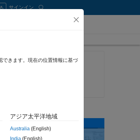
サインイン
する
length is 5:23
FEATURED PRODUCT
確認できます。現在の位置情報に基づ
Simulink Fault Analyzer
Try for free
Get pricing
UP NEXT:
アジア太平洋地域
Australia
(English)
India
(English)