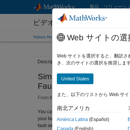
コンテンツへスキップ
製品
ソリューシ
ビデオ
Web サイトの選
Videos Home
Search
Web サイトを選択すると、翻訳
Description
Full Transcript
Related R
き、次のサイトの選択を推奨します
Simulink Fault Analyzer E
United States
Fault Sensitivity Study
また、以下のリストから Web サ
From the series:
Simulink Fault Analyzer Ess
南北アメリカ
You can use Simulink Fault Analyzer™ to cond
your fault detection and mitigation logic ar
América Latina
(Español)
fault sensitivity study using the Multiple Sim
Canada
(English)