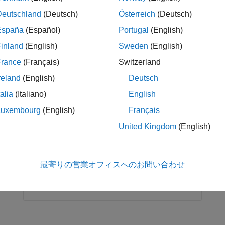
ations.
Deutschland
(Deutsch)
Österreich
(Deutsch)
España
(Español)
Portugal
(English)
inland
(English)
Sweden
(English)
France
(Français)
Switzerland
reland
(English)
Deutsch
talia
(Italiano)
English
Luxembourg
(English)
Français
United Kingdom
(English)
RELATED INFORMATION
Conduct Fault Sensitivity Study on
最寄りの営業オフィスへのお問い合わせ
Warehouse Robot