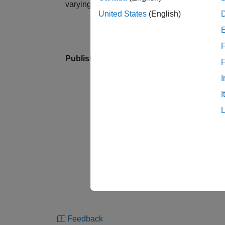
varying fault behavior across a suite of simul
United States
(English)
F
Published: 23 Aug 2023
I
I
Feedback