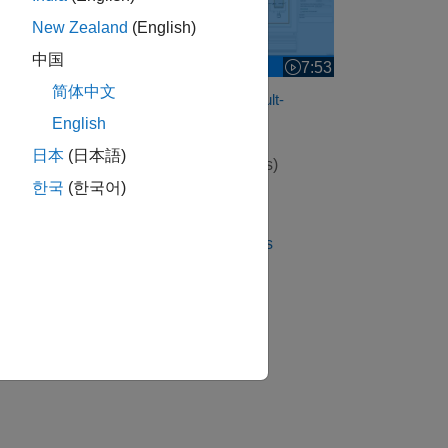
New Zealand
(English)
中国
7:53
Video length is 7:53
简体中文
Part 5: Analyze Faults in a Fault-
Tolerant Fuel System
English
日本
(日本語)
View full series
(6 Videos)
한국
(한국어)
RELATED VIDEOS
View more related videos