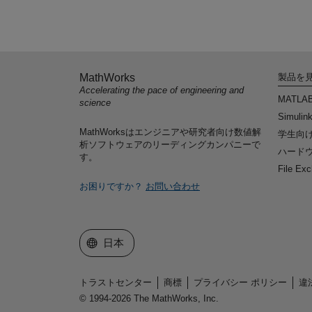
MathWorks
製品を
Accelerating the pace of engineering and
MATLA
science
Simulin
MathWorksはエンジニアや研究者向け数値解
学生向
析ソフトウェアのリーディングカンパニーで
ハードウ
す。
File Ex
お困りですか？
お問い合わせ
Web サイトの選択
日本
トラストセンター
商標
プライバシー ポリシー
違
© 1994-2026 The MathWorks, Inc.