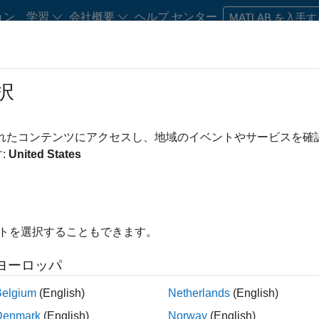
ョン
学習
会社概要
ヘルプ センター
MATLAB を入手
択
Play
Video 
5:23
されたコンテンツにアクセスし、地域のイベントやサービスを
esources
:
United States
Video
ssentials, Part 4: Conduct a
イトを選択することもできます。
entials
ヨーロッパ
uct a fault sensitivity study to analyze how sensitive
e when abnormal behavior varies. Learn how to conduct a
Belgium
(English)
Netherlands
(English)
ulations panel by adding faults to a design study and
Denmark
(English)
Norway
(English)