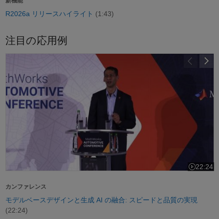
新機能
R2026a リリースハイライト
(1:43)
注目の応用例
モデルベースデザインと生成 AI の融合: スピードと品質の実現
22:24
ビデオの長さ
カンファレンス
モデルベースデザインと生成 AI の融合: スピードと品質の実現
(22:24)