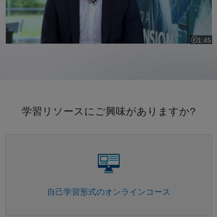
1:45
ビデオの長
学習リソースにご興味がありますか?
パネルナビゲーション
自己学習形式のオンラインコース