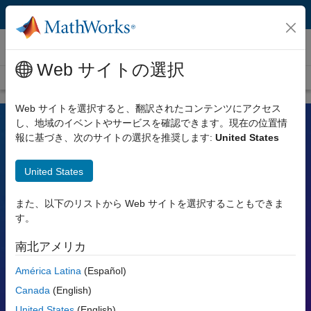
コンテンツへスキップ
ビデオ
Web サイトの選択
ビデオ ホーム
検索
Web サイトを選択すると、翻訳されたコンテンツにアクセス
し、地域のイベントやサービスを確認できます。現在の位置情
報に基づき、次のサイトの選択を推奨します:
United States
MATLAB および Simulink のビデオ
United States
各ツールの機能や活用方法、またそれらがエンジニアや科学者の業
務をどのように支えているかをご覧ください。
また、以下のリストから Web サイトを選択することもできま
す。
検索
検索
南北アメリカ
人気のトピック:
América Latina
(Español)
Canada
(English)
MATLAB
Simulink
Simscape
Arduino
United States
(English)