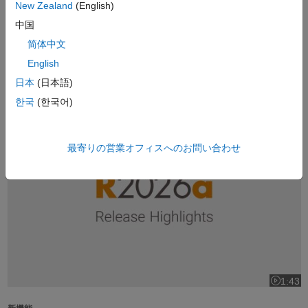
New Zealand
(English)
1:37
ビデオの長
中国
製品概要
简体中文
MATLAB とは
(1:37)
English
日本
(日本語)
人気
한국
(한국어)
R2026a リリースハイライト
最寄りの営業オフィスへのお問い合わせ
1:43
ビデオの長