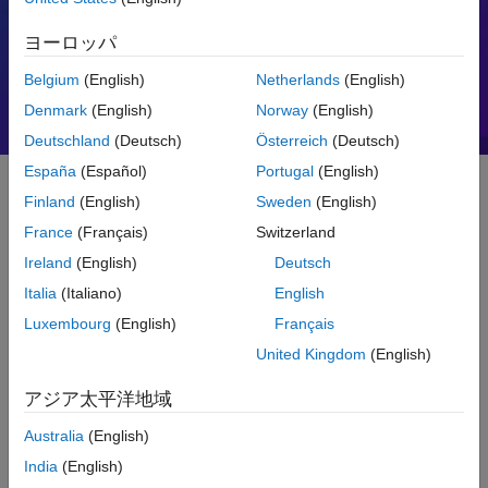
モーター制御
PID
ヨーロッパ
Belgium
(English)
Netherlands
(English)
Denmark
(English)
Norway
(English)
Deutschland
(Deutsch)
Österreich
(Deutsch)
España
(Español)
Portugal
(English)
Finland
(English)
Sweden
(English)
入門
France
(Français)
Switzerland
Ireland
(English)
Deutsch
MATLAB とは
Italia
(Italiano)
English
Luxembourg
(English)
Français
United Kingdom
(English)
アジア太平洋地域
Australia
(English)
India
(English)