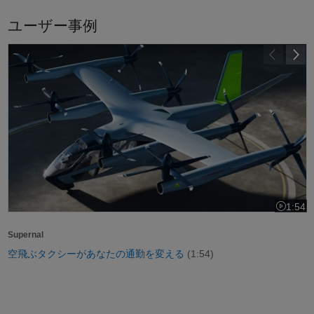
ユーザー事例
空飛ぶタクシーがあなたの通勤を変える
1:54
ビデオの長
Supernal
空飛ぶタクシーがあなたの通勤を変える
(1:54)