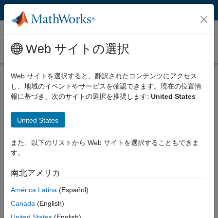
コンテンツへスキップ
ビデオ
Web サイトの選択
ビデオ ホーム
検索
ビ
ビ
10:16
Web サイトを選択すると、翻訳されたコンテンツにアクセス
し、地域のイベントやサービスを確認できます。現在の位置情
説明
報に基づき、次のサイトの選択を推奨します:
United States
デ
Simulink開発の必須テクニック～
United States
テスト駆動開発とグラフィカル表
また、以下のリストから Web サイトを選択することもできま
現～
す。
オ
公開年: 2021 年 12 月 12 日
南北アメリカ
América Latina
(Español)
コードとリソース
Canada
(English)
を
United States
(English)