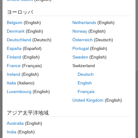
ビデオに関するご意見・ご感想
ヨーロッパ
次は
Belgium
(English)
Netherlands
(English)
再
関連ビデオ
Denmark
(English)
Norway
(English)
関連ビデオをもっと見る
Deutschland
(Deutsch)
Österreich
(Deutsch)
España
(Español)
Portugal
(English)
生
Finland
(English)
Sweden
(English)
France
(Français)
Switzerland
Ireland
(English)
Deutsch
MathWorks
Italia
(Italiano)
English
Accelerating the pace of engineering and science
Luxembourg
(English)
Français
United Kingdom
(English)
製品を見る
アジア太平洋地域
評価版の入手・製品の購入
Australia
(English)
使い方を学ぶ
India
(English)