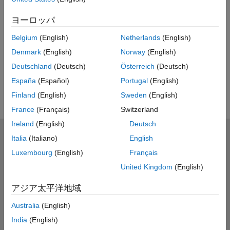
UP NEXT
ヨーロッパ
RELATED VIDEOS
Belgium
(English)
Netherlands
(English)
View more related videos
Denmark
(English)
Norway
(English)
Deutschland
(Deutsch)
Österreich
(Deutsch)
España
(Español)
Portugal
(English)
Finland
(English)
Sweden
(English)
France
(Français)
Switzerland
Ireland
(English)
Deutsch
MathWorks
Italia
(Italiano)
English
Accelerating the pace of engineering and science
Luxembourg
(English)
Français
United Kingdom
(English)
製品を見る
アジア太平洋地域
評価版の入手・製品の購入
Australia
(English)
使い方を学ぶ
India
(English)