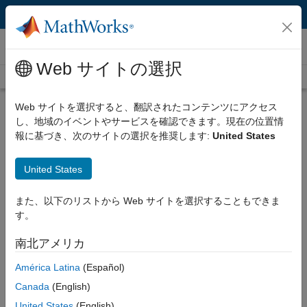
コンテンツへスキップ
ビデオ
Web サイトの選択
Videos Home
Search
Play
Vi
1:52
Web サイトを選択すると、翻訳されたコンテンツにアクセス
し、地域のイベントやサービスを確認できます。現在の位置情
Description
報に基づき、次のサイトの選択を推奨します:
United States
Video
Embedded Security with
United States
Polyspace Static Analysis
また、以下のリストから Web サイトを選択することもできま
Published: 27 Aug 2015
す。
南北アメリカ
Related Resources
América Latina
(Español)
Canada
(English)
Feedback
United States
(English)