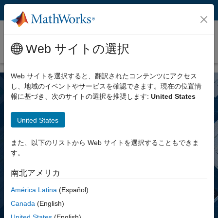
コンテンツへスキップ
MATLAB ライブエディター
Web サイトの選択
概要
入門
機能
学生向け
Web サイトを選択すると、翻訳されたコンテンツにアクセス
し、地域のイベントやサービスを確認できます。現在の位置情
報に基づき、次のサイトの選択を推奨します:
United States
United States
MATLAB ライブエディター
また、以下のリストから Web サイトを選択することもできま
す。
コード、出力、書式設定されたテキストを、実行可能なノートブッ
クにまとめるスクリプトを作成しましょう。
南北アメリカ
América Latina
(Español)
ライブエディターとは
Canada
(English)
United States
(English)