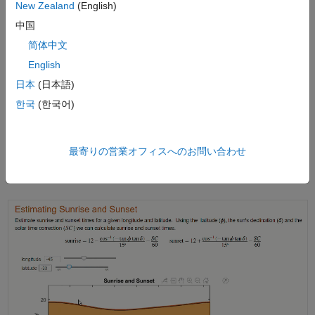
New Zealand
(English)
®
ライブエディターは、MATLAB
および
MATLAB Online™
で使用で
きます。
中国
简体中文
試してください:
地球から最も離れた太陽系外惑星を見つけられま
English
すか。
日本
(日本語)
開いて見る
한국
(한국어)
最寄りの営業オフィスへのお問い合わせ