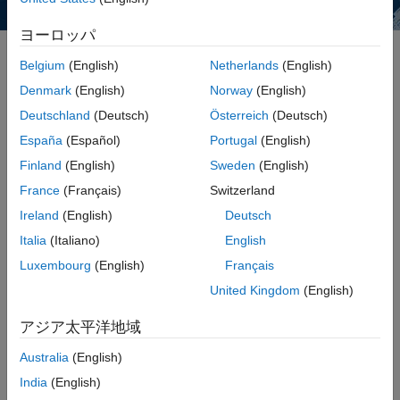
ヨーロッパ
Belgium
(English)
Netherlands
(English)
ライブエディターとは
ライブエディターとは
Denmark
(English)
Norway
(English)
Deutschland
(Deutsch)
Österreich
(Deutsch)
España
(Español)
Portugal
(English)
Finland
(English)
Sweden
(English)
2:20
ビデオの長さ 2:20
France
(Français)
Switzerland
実行可能なノートブックを作成する
Ireland
(English)
Deutsch
Italia
(Italiano)
English
コード、出力、書式設定されたテキストが一纏めのスクリプトを作
成しましょう。コードを、管理しやすい、個別に実行できるセクシ
Luxembourg
(English)
Français
ョンに分割します。コードが生成した出力や可視化された情報は、
United Kingdom
(English)
コードの横に表示されます。書式設定されたテキスト、見出し、画
像、ハイパーリンクを使用して、コードや結果の品質を高めること
アジア太平洋地域
もできます。対話型の数式エディターを使用するか、LaTeX を使用
して数式を作成します。コード、結果、書式設定されたテキスト
Australia
(English)
を、一つの実行可能な文書に保存します。
India
(English)