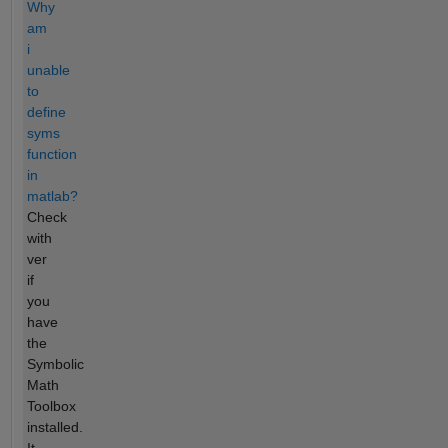
Why
am
i
unable
to
define
syms
function
in
matlab?
Check
with
ver
if
you
have
the
Symbolic
Math
Toolbox
installed.