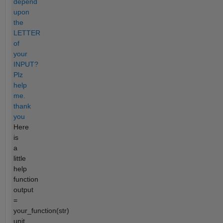
depend
upon
the
LETTER
of
your
INPUT?
Plz
help
me.
thank
you
Here
is
a
little
help
function
output
=
your_function(str)
unit