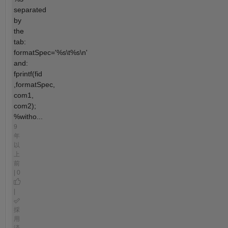
separated
by
the
tab:
formatSpec='%s\t%s\n'
and:
fprintf(fid
,formatSpec,
com1,
com2);
%witho...
9
年
以
上
前
| 0
|
採
用