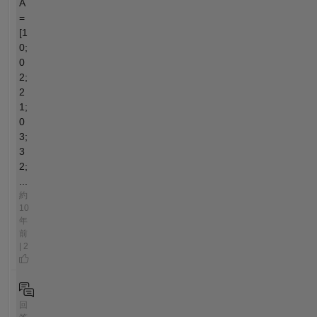
A
=
[1
0;
0
2;
2
1;
0
3;
3
2;
...
約
10
年
前
| 2
回