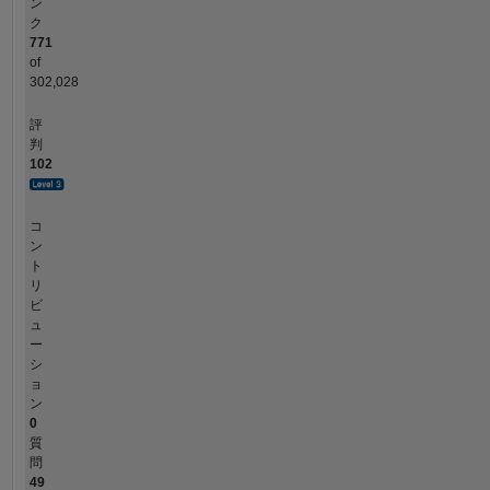
ン
ク
771
of
302,028
評
判
102
コ
ン
ト
リ
ビ
ュ
ー
シ
ョ
ン
0
質
問
49