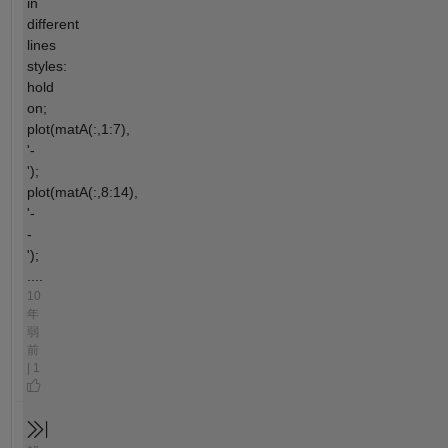
in
different
lines
styles:
hold
on;
plot(matA(:,1:7),
'-
');
plot(matA(:,8:14),
'-
-
');
....
10
年
弱
前
| 1