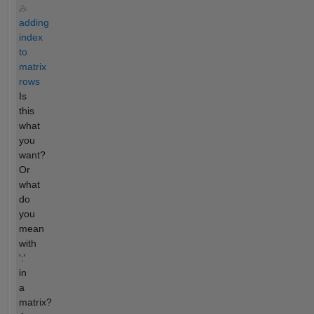
み
adding
index
to
matrix
rows
Is
this
what
you
want?
Or
what
do
you
mean
with
':'
in
a
matrix?