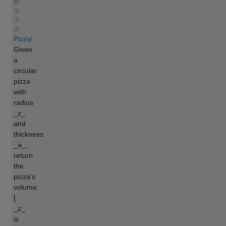
解
決
済
み
Pizza!
Given
a
circular
pizza
with
radius
_z_
and
thickness
_a_,
return
the
pizza's
volume.
[
_z_
is