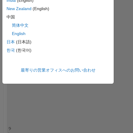
India
(English)
ダッシュボード
New Zealand
(English)
統
中国
計
简体中文
MATLAB Answers
Cody
All
English
日本
(日本語)
-10
12
14
30
-4
-2
-5
2
4
6
8
25
한국
(한국어)
20
コントリビューション
15
最寄りの営業オフィスへのお問い合わせ
10
10
5
0
06/16
08/17
10/18
12/19
02/21
04/22
06/23
08/24
10/25
08/16
12/17
04/19
08/20
12/21
04/23
12/25
04/15
11/16
06/18
01/20
L
08/21
03/23
10/24
05/26
タイムライン
ラ