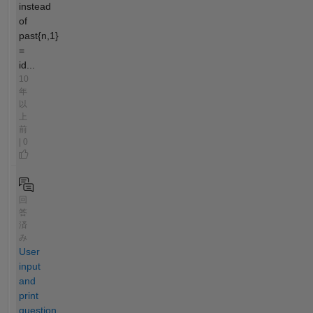
instead
of
past{n,1}
=
id...
10
年
以
上
前
| 0
回
答
済
み
User
input
and
print
question