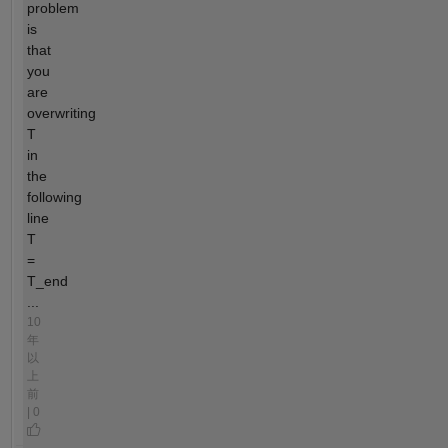
problem
is
that
you
are
overwriting
T
in
the
following
line
T
=
T_end
...
10
年
以
上
前
| 0