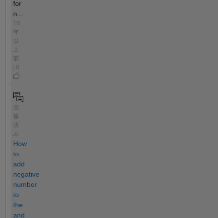
for
n...
10
年
以
上
前
| 0
回
答
済
み
How
to
add
negative
number
to
the
and