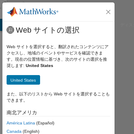
コンテンツへスキップ
Community
Profile
B Answers
File Exchange
Cody
AI Chat Playground
ディス
Web サイトの選択
Web サイトを選択すると、翻訳されたコンテンツにア
クセスし、地域のイベントやサービスを確認できま
Renato
す。現在の位置情報に基づき、次のサイトの選択を推
奨します:
United States
Agurto
United States
Last
seen:
11ヶ
また、以下のリストから Web サイトを選択することも
月 前
できます。
|
2015
南北アメリカ
年
América Latina
(Español)
か
ら
Canada
(English)