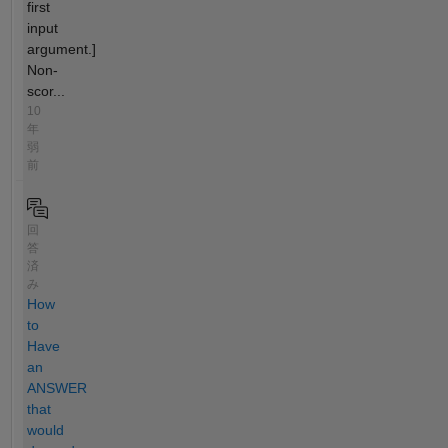
first
input
argument.]
Non-
scor...
10
年
弱
前
回
答
済
み
How
to
Have
an
ANSWER
that
would