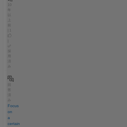
10
年
以
上
前
| 1
|
採
用
済
み
回
答
済
み
Focus
on
a
certain