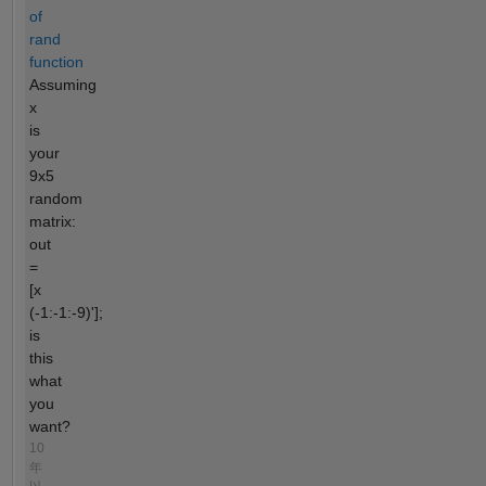
of
rand
function
Assuming
x
is
your
9x5
random
matrix:
out
=
[x
(-1:-1:-9)'];
is
this
what
you
want?
10
年