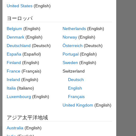
ア
United States
(English)
ク
テ
ヨーロッパ
ィ
Belgium
(English)
Netherlands
(English)
ブ
Denmark
(English)
Norway
(English)
Followers:
Deutschland
(Deutsch)
Österreich
(Deutsch)
0
España
(Español)
Portugal
(English)
Following:
Finland
(English)
Sweden
(English)
0
France
(Français)
Switzerland
Ireland
(English)
Deutsch
Follow
Italia
(Italiano)
English
メ
Luxembourg
(English)
Français
ッ
セ
United Kingdom
(English)
ー
ジ
アジア太平洋地域
Australia
(English)