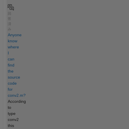
回
答
済
み
Anyone
know
where
I
can
find
the
source
code
for
conv2.m?
According
to
type
conv2
this