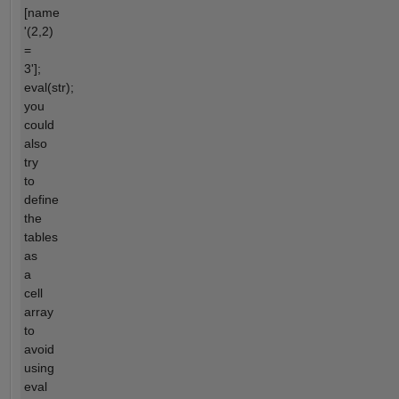
[name
'(2,2)
=
3'];
eval(str);
you
could
also
try
to
define
the
tables
as
a
cell
array
to
avoid
using
eval