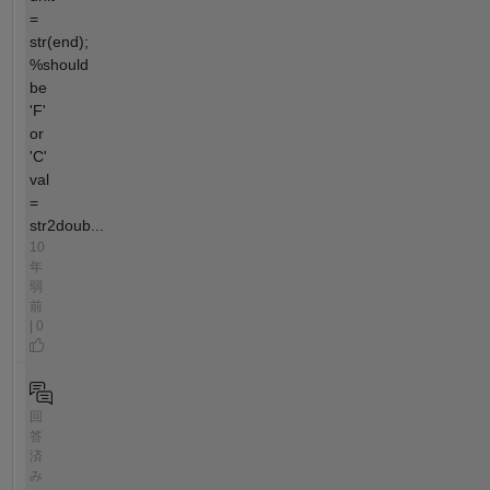
=
str(end);
%should
be
'F'
or
'C'
val
=
str2doub...
10
年
弱
前
| 0
回
答
済
み