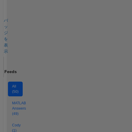
バ
ッ
ジ
を
表
示
Feeds
All
(50)
MATLAB
Answers
(49)
Cody
(1)