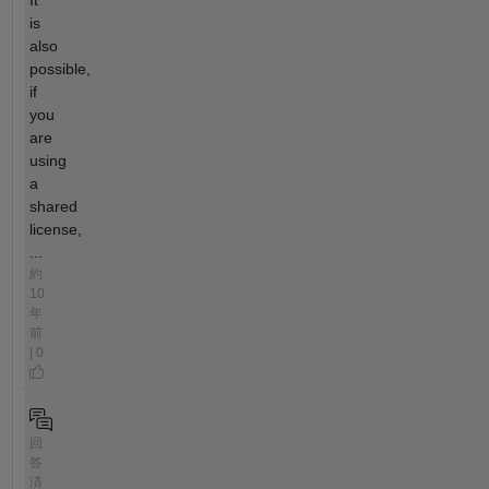
It
is
also
possible,
if
you
are
using
a
shared
license,
...
約
10
年
前
| 0
回
答
済