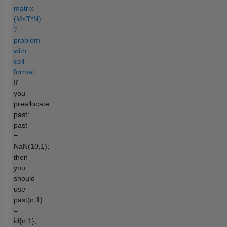
matrix
(M<T*N)
?
problem
with
cell
format
If
you
preallocate
past:
past
=
NaN(10,1);
then
you
should
use
past(n,1)
=
id{n,1};