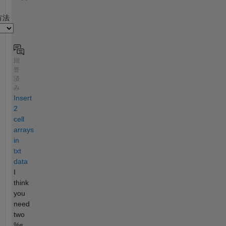
2
方法
回
答
済
み
Insert
2
cell
arrays
in
txt
data
I
think
you
need
two
%s