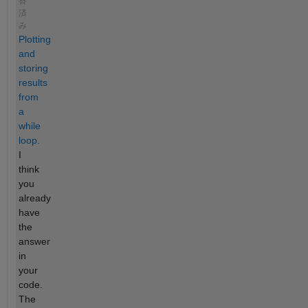
答
済
み
Plotting
and
storing
results
from
a
while
loop.
I
think
you
already
have
the
answer
in
your
code.
The