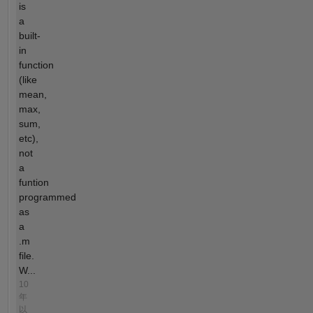
is
a
built-
in
function
(like
mean,
max,
sum,
etc),
not
a
funtion
programmed
as
a
.m
file.
W...
10
年
以