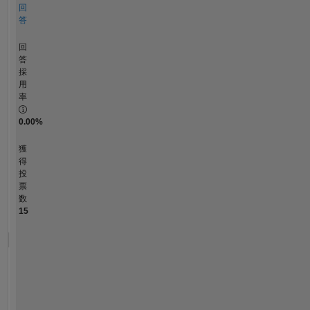
回
答
回
答
採
用
率
0.00%
獲
得
投
票
数
15