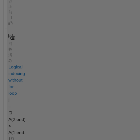
以
上
前
| 1
回
答
済
み
Logical
indexing
without
for
loop
j
=
[0
A(2:end)
>
A(1:end-
1)]