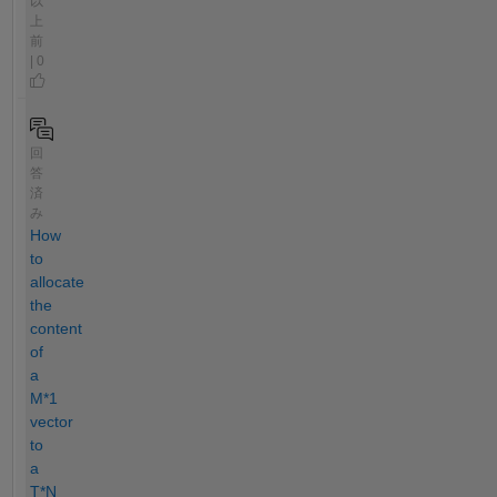
以
上
前
| 0
回
答
済
み
How
to
allocate
the
content
of
a
M*1
vector
to
a
T*N