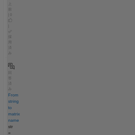
上
前
| 0
|
採
用
済
み
回
答
済
み
From
string
to
matrix
name
str
=