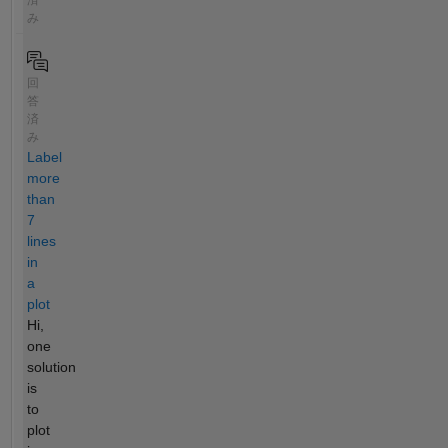
済
み
回
答
済
み
Label
more
than
7
lines
in
a
plot
Hi,
one
solution
is
to
plot