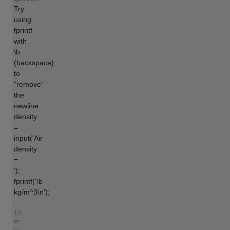
Try
using
fprintf
with
\b
(backspace)
to
"remove"
the
newline
density
=
input('Air
density
=
');
fprintf('\b
kg/m^3\n');
...
10
年