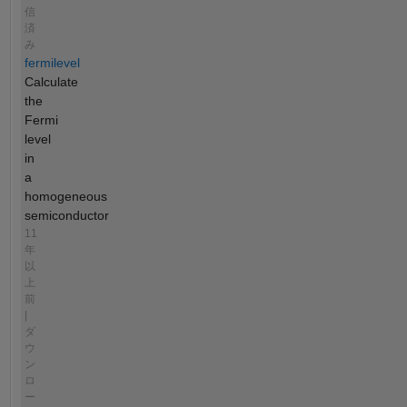
信
済
み
fermilevel
Calculate
the
Fermi
level
in
a
homogeneous
semiconductor
11
年
以
上
前
|
ダ
ウ
ン
ロ
ー