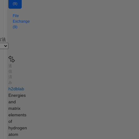
(9)
File
Exchange
(9)
2
方法
送
信
済
み
h2dblab
Energies
and
matrix
elements
of
hydrogen
atom