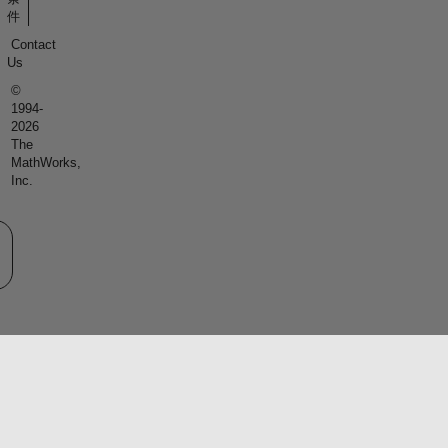
件
Contact
Us
©
1994-
2026
The
MathWorks,
Inc.
eb サイトの選択