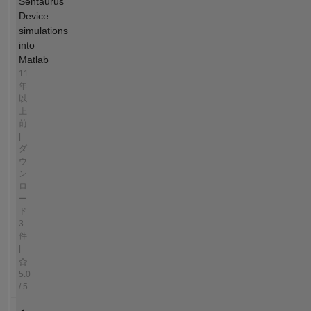
Sentaurus
Device
simulations
into
Matlab
11
年
以
上
前
|
ダ
ウ
ン
ロ
ー
ド
3
件
|
5.0
/ 5