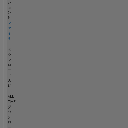
シ
ョ
ン
9
フ
ァ
イ
ル
ダ
ウ
ン
ロ
ー
ド
24
ALL
TIME
ダ
ウ
ン
ロ
ー