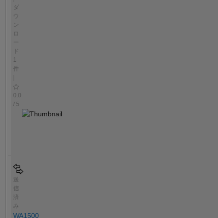
ダ
ウ
ン
ロ
ー
ド
1
件
|
0.0
/ 5
送
信
済
み
WA1500