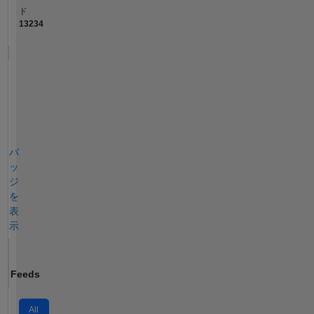
ド
13234
バ
ッ
ジ
を
表
示
Feeds
All