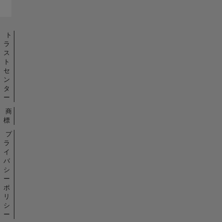
ト
ラ
ス
ト
セ
ン
タ
ー
商
標
プ
ラ
イ
バ
シ
ー
ポ
リ
シ
ー