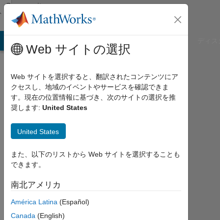
コンテンツへスキップ
Community
Profile
B Answers
File Exchange
Cody
AI Chat Playground
ディス
Web サイトの選択
Web サイトを選択すると、翻訳されたコンテンツにア
クセスし、地域のイベントやサービスを確認できま
Todd
す。現在の位置情報に基づき、次のサイトの選択を推
奨します:
United States
Karin
University
United States
of
また、以下のリストから Web サイトを選択することも
Washington
できます。
2013
南北アメリカ
年
か
América Latina
(Español)
ら
Canada
(English)
ア