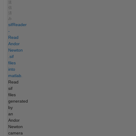
送
信
済
み
sifReader
-
Read
Andor
Newton
.sif
files
into
matlab.
Read
sif
files
generated
by
an
Andor
Newton
camera