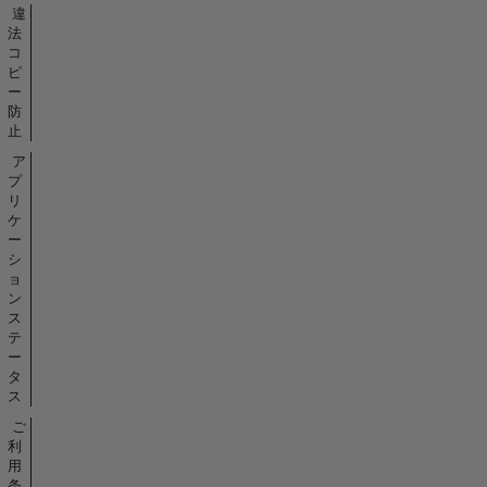
違
法
コ
ピ
ー
防
止
ア
プ
リ
ケ
ー
シ
ョ
ン
ス
テ
ー
タ
ス
ご
利
用
条