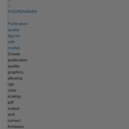
済
み
FIGUREMAKER
-
Publication
quality
figures
with
matlab
Create
publication
quality
graphics,
allowing
rgb
color
scaling,
pdf
output
and
correct
fontsizes.