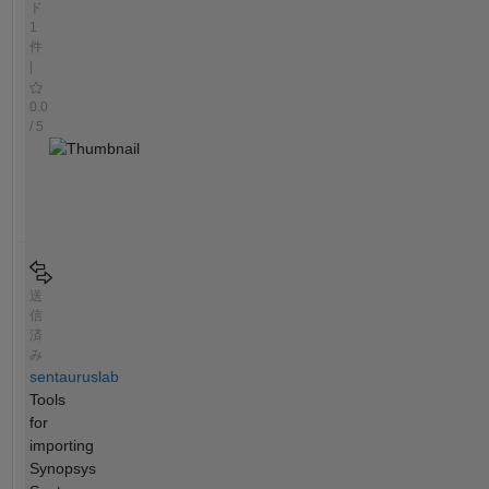
ド
1
件
|
0.0
/ 5
送
信
済
み
sentauruslab
Tools
for
importing
Synopsys