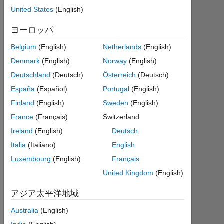
ク
United States
(English)
テ
ィ
ヨーロッパ
ブ
Belgium
(English)
Netherlands
(English)
Followers:
Denmark
(English)
Norway
(English)
0
Deutschland
(Deutsch)
Österreich
(Deutsch)
España
(Español)
Portugal
(English)
Following:
0
Finland
(English)
Sweden
(English)
France
(Français)
Switzerland
Ireland
(English)
Deutsch
Follow
Italia
(Italiano)
English
メ
ッ
Luxembourg
(English)
Français
セ
ー
United Kingdom
(English)
ジ
Professional
アジア太平洋地域
Interests:
Physics
Australia
(English)