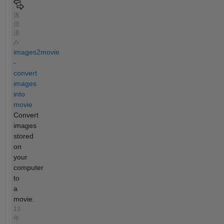
送
信
済
み
images2movie
-
convert
images
into
movie
Convert
images
stored
on
your
computer
to
a
movie.
13
年