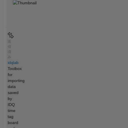
送
信
済
み
idqlab
Toolbox
for
importing
data
saved
by
IDQ
time
tag
board