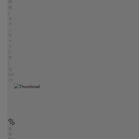
弱
前
|
ダ
ウ
ン
ロ
ー
ド
1
件
|
5.0
/ 5
送
信