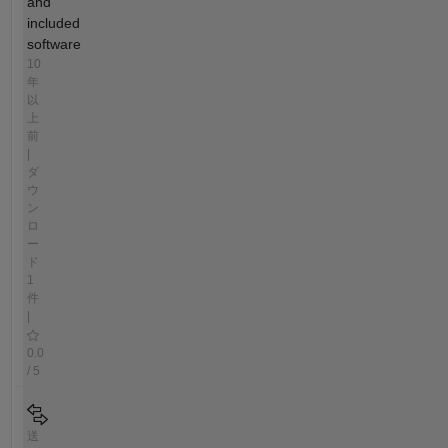
and
included
software
10
年
以
上
前
|
ダ
ウ
ン
ロ
ー
ド
1
件
|
0.0
/ 5
送