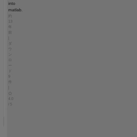
into
matlab.
約
13
年
前
|
ダ
ウ
ン
ロ
ー
ド
9
件
|
4.0
/ 5