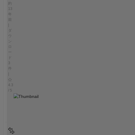
約
13
年
前
|
ダ
ウ
ン
ロ
ー
ド
3
件
|
4.3
/ 5