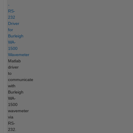
-
RS-
232
Driver
for
Burleigh
WA-
1500
Wavemeter
Matlab
driver
to
communicate
with
Burleigh
WA-
1500
wavemeter
via
RS-
232.