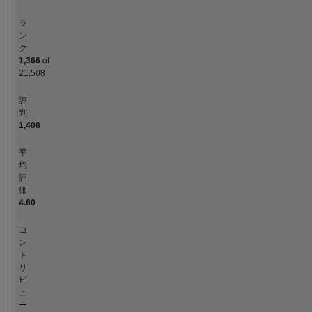
ラ
ン
ク
1,366
of
21,508
評
判
1,408
平
均
評
価
4.60
コ
ン
ト
リ
ビ
ュ
ー