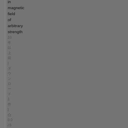
in
magnetic
field
of
arbitrary
strength
10
年
以
上
前
|
ダ
ウ
ン
ロ
ー
ド
1
件
|
0.0
/ 5