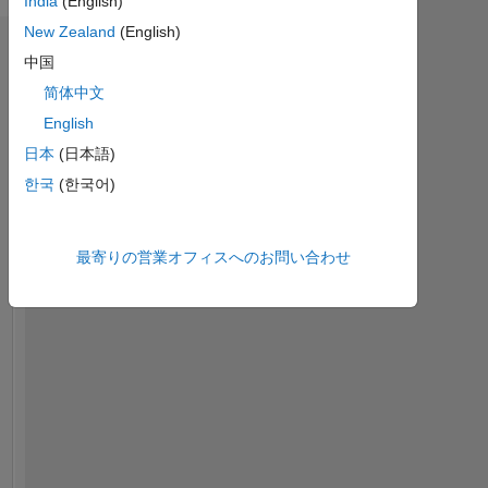
India
(English)
New Zealand
(English)
ダッシュボード
中国
简体中文
統
計
English
日本
(日本語)
File Exchange
한국
(한국어)
-2
-1
4
3
コントリビューション
最寄りの営業オフィスへのお問い合わせ
2
L
1
0
10/14
03/16
08/17
01/19
06/20
11/21
04/23
09/24
02/26
12/14
07/16
02/18
09/19
04/21
11/22
06/24
01/26
05/13
03/15
01/17
11/18
L
09/20
07/22
05/24
03/26
タイムライン