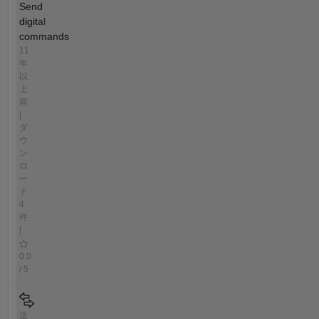
Send
digital
commands
11
年
以
上
前
|
ダ
ウ
ン
ロ
ー
ド
4
件
|
0.0
/ 5
送