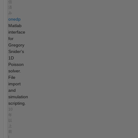
信
済
み
onedp
Matlab
interface
for
Gregory
Snider's
1D
Poisson
solver.
File
import
and
simulation
scripting.
10
年
以
上
前
|