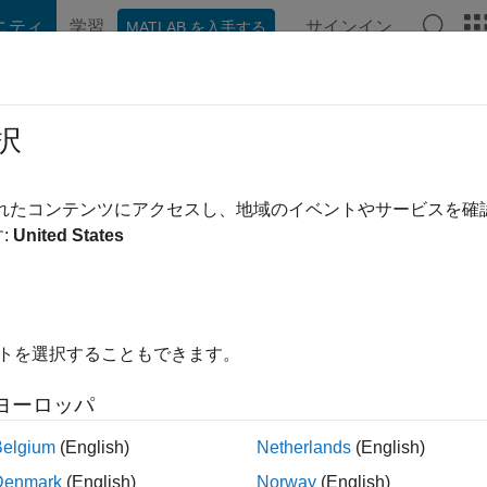
ニティ
学習
サインイン
MATLAB を入手する
hat Playground
ディスカッション
コンテスト
ブログ
投稿
択
a Rao
|
2018 年からアクティブ
されたコンテンツにアクセスし、地域のイベントやサービスを
ing:
0
:
United States
イトを選択することもできます。
ント
ヨーロッパ
Belgium
(English)
Netherlands
(English)
ランク
Denmark
(English)
Norway
(English)