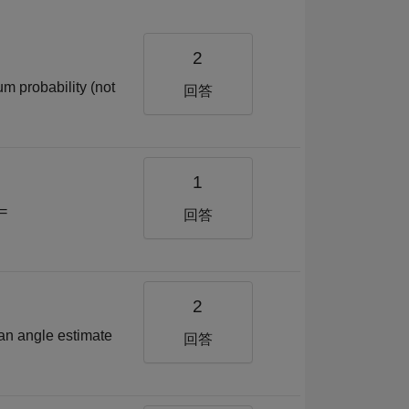
2
um probability (not
回答
1
 =
回答
2
 an angle estimate
回答