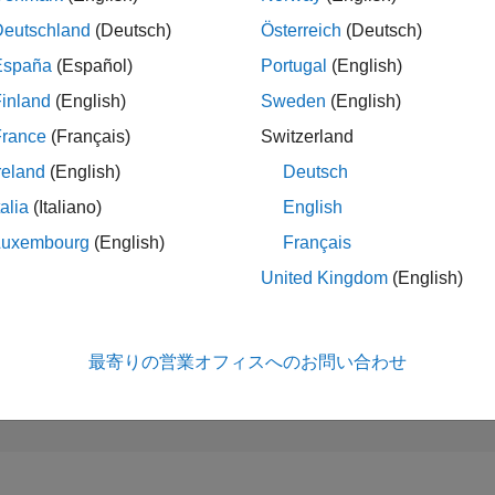
164,667
of 302,025
Deutschland
(Deutsch)
Österreich
(Deutsch)
España
(Español)
Portugal
(English)
評判
0
inland
(English)
Sweden
(English)
コントリビュ
France
(Français)
Switzerland
ン
reland
(English)
Deutsch
5
質問
1
回答
talia
(Italiano)
English
回答採用率
Luxembourg
(English)
Français
0.0%
06/22
L
01/23
08/23
03/24
10/24
05/25
12/25
07/26
United Kingdom
(English)
タイムライン
獲得投票数
0
最寄りの営業オフィスへのお問い合わせ