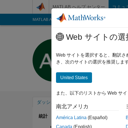
コンテンツへスキップ
MATLAB ヘルプ センター
コミュ
MATLAB Answers
File Exchange
Cody
AI C
Web サイトの選
Aishwary
Last seen: 9ヶ月 前
Web サイトを選択すると、翻訳
Followers:
0
Follow
き、次のサイトの選択を推奨します
Follow
United States
また、以下のリストから Web サ
ダッシュボード
バッジ
エンドースメ
南北アメリカ
統計
América Latina
(Español)
Canada
(English)
MATLAB Answers