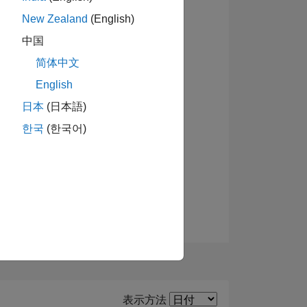
New Zealand
(English)
バッジを表示
中国
简体中文
ーショ
English
日本
(日本語)
한국
(한국어)
Filter2
表示方法