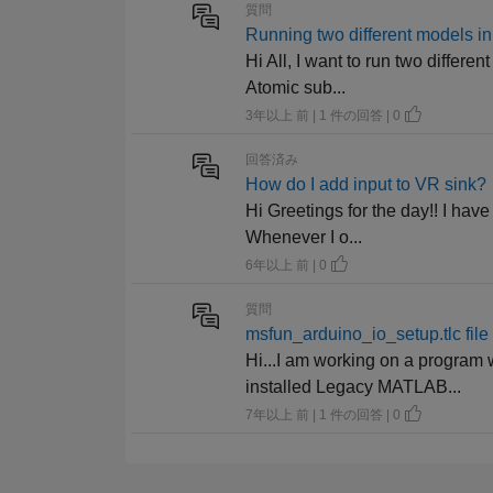
質問
Running two different models i
Hi All, I want to run two differe
Atomic sub...
3年以上 前 | 1 件の回答 | 0
回答済み
How do I add input to VR sink?
Hi Greetings for the day!! I hav
Whenever I o...
6年以上 前 | 0
質問
msfun_arduino_io_setup.tlc file
Hi...I am working on a program 
installed Legacy MATLAB...
7年以上 前 | 1 件の回答 | 0