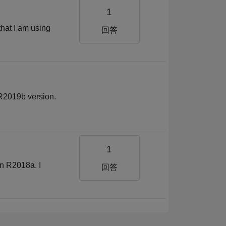
1
 that I am using
回答
n R2019b version.
1
on R2018a. I
回答