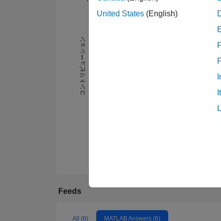
United States
(English)
-2
-1
4
3
コントリビューション
F
2
L
I
1
I
0
06/19
12/19
06/20
12/20
06/21
12/21
12/22
06/23
12/23
06/24
12/24
06/25
06/26
12/18
07/19
02/20
09/20
04/21
11/21
Feeds
All (6)
MATLAB Answers (6)