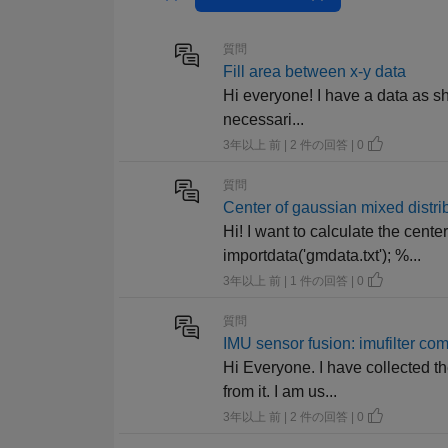
質問
Fill area between x-y data
Hi everyone! I have a data as sh
necessari...
3年以上 前 | 2 件の回答 | 0
質問
Center of gaussian mixed distri
Hi! I want to calculate the cent
importdata('gmdata.txt'); %...
3年以上 前 | 1 件の回答 | 0
質問
IMU sensor fusion: imufilter 
Hi Everyone. I have collected t
from it. I am us...
3年以上 前 | 2 件の回答 | 0