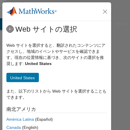
コンテンツへスキップ
Community
Profile
B Answers
File Exchange
Cody
AI Chat Playground
ディス
Web サイトの選択
Web サイトを選択すると、翻訳されたコンテンツにア
クセスし、地域のイベントやサービスを確認できま
Aishwarya
す。現在の位置情報に基づき、次のサイトの選択を推
奨します:
United States
Rao
United States
Last
seen:
9ヶ
また、以下のリストから Web サイトを選択することも
月 前
できます。
|
2018
南北アメリカ
年
América Latina
(Español)
か
ら
Canada
(English)