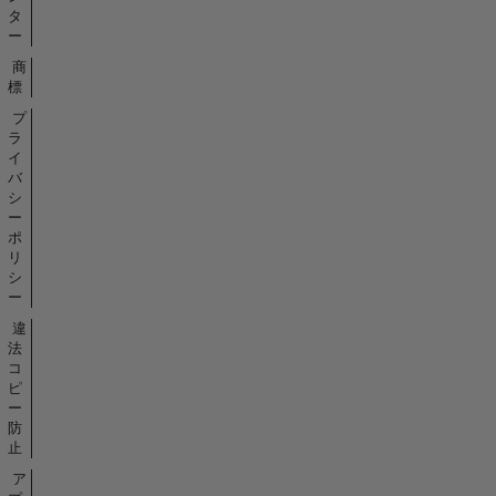
タ
ー
商
標
プ
ラ
イ
バ
シ
ー
ポ
リ
シ
ー
違
法
コ
ピ
ー
防
止
ア