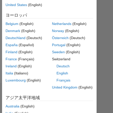
ア
United States
(English)
ク
テ
ヨーロッパ
ィ
Belgium
(English)
Netherlands
(English)
ブ
Denmark
(English)
Norway
(English)
Followers:
Deutschland
(Deutsch)
Österreich
(Deutsch)
0
España
(Español)
Portugal
(English)
Following:
Finland
(English)
Sweden
(English)
0
France
(Français)
Switzerland
Ireland
(English)
Deutsch
Follow
Italia
(Italiano)
English
Luxembourg
(English)
Français
United Kingdom
(English)
バッジ
アジア太平洋地域
Aishwarya
Australia
(English)
Rao's
バ