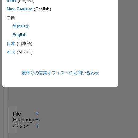
India
(English)
ッ
ジ
New Zealand
(English)
中国
す
MATLAB
简体中文
Answers
べ
バッジ
English
て
日本
(日本語)
한국
(한국어)
最寄りの営業オフィスへのお問い合わせ
First Answer
19 Feb 2020
す
File
Exchange
べ
バッジ
て