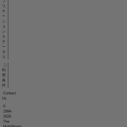
プ
リ
ケ
ー
シ
ョ
ン
ス
テ
ー
タ
ス
ご
利
用
条
件
Contact
Us
©
1994-
2026
The
MathWorks,