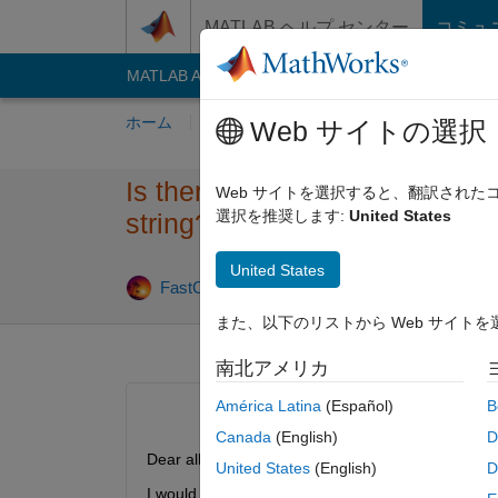
コンテンツへスキップ
MATLAB ヘルプ センター
コミュ
MATLAB Answers
File Exchange
Cody
AI C
ホーム
質問する
回答
閲覧
MATLA
Web サイトの選択
Is there maximum number of cha
Web サイトを選択すると、翻訳され
選択を推奨します:
United States
string?
United States
回答採用済
FastCar
2020 7 月 11
2 回答
また、以下のリストから Web サイト
南北アメリカ
América Latina
(Español)
B
Canada
(English)
D
Dear all,
United States
(English)
D
I would like to write a multiline title using the latex 