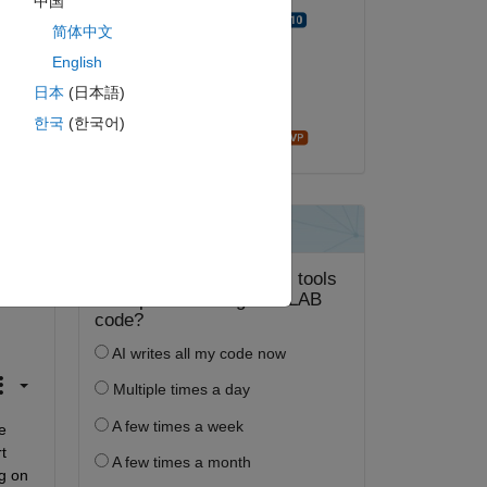
中国
Walter Roberson
简体中文
English
2020 年 7 月 13 日
日本
(日本語)
採用済み:
한국
(한국어)
madhan ravi
ピー
etaIncidence)) newline 
...
\sigma_v_c$=%.2E'
, errBeta(1), errBeta(2))]},
'Interprete
 
 
g on 