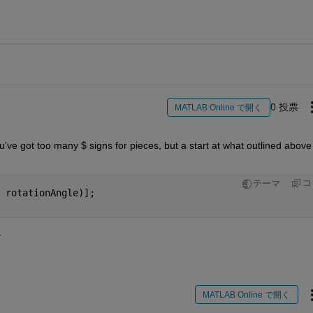
0 投票
MATLAB Online で開く
ou've got too many $ signs for pieces, but a start at what outlined above 
コ
テーマ
 rotationAngle)];
.
MATLAB Online で開く