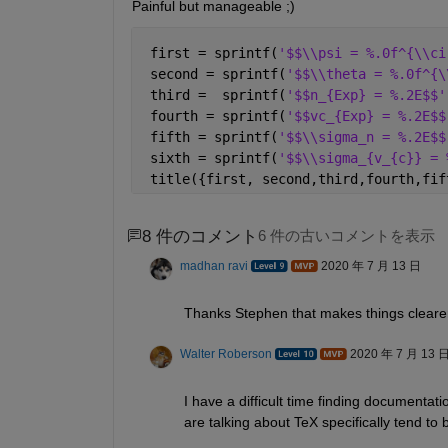
Painful but manageable ;)
 first = sprintf(
'$$\\psi = %.0f^{\\ci
 second = sprintf(
'$$\\theta = %.0f^{\
 third =  sprintf(
'$$n_{Exp} = %.2E$$'
 fourth = sprintf(
'$$vc_{Exp} = %.2E$$
 fifth = sprintf(
'$$\\sigma_n = %.2E$$
 sixth = sprintf(
'$$\\sigma_{v_{c}} = 
 title({first, second,third,fourth,fif
8 件のコメント
6 件の古いコメントを表示
madhan ravi
2020 年 7 月 13 日
Thanks Stephen that makes things cleare
Walter Roberson
2020 年 7 月 13 
I have a difficult time finding documentati
are talking about TeX specifically tend t