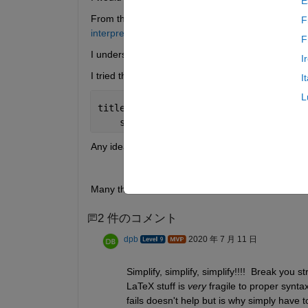
E
From this post, 
https://it.mathworks.com/matlabc
F
interpreter#:~:text=there%20is%20a%20maximu
F
I understand there is a limit of 1200 characters (
I
I tried the following code but the interpreter fails.
I
L
title({[sprintf(
'$\\psi$ = %.0f$^\\cir
    sprintf(
'$n_{Exp}$=%.2E, $vc_{Exp}
Any idea?
Many thanks in advance
2 件のコメント
dpb
2020 年 7 月 11 日
Simplify, simplify, simplify!!!!  Break you 
LaTeX stuff is 
very
 fragile to proper syntax
fails doesn't help but is why simply have t