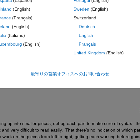
spaña
(Español)
Portugal
(English)
entral/answers/15680-maximum-number-of-characters-of-the-latex-
inland
(English)
Sweden
(English)
m%20of,about%2010%20characters%20per%20line).
rance
(Français)
Switzerland
minus roughly 10 characters for each line breaking).
reland
(English)
Deutsch
talia
(Italiano)
English
uxembourg
(English)
Français
コ
テーマ
c$, $\\theta$ = %.0f$^\\circ$'
, rotationAngle,rad2deg(th
United Kingdom
(English)
$=%.2E'
, beta(1), beta(2)) sprintf(
'$\\sigma_n$=%.2E, $\
最寄りの営業オフィスへのお問い合わせ
string up into smaller pieces, debug each part to make sure of syntax...the
 and very difficult to read easily.  That there's no indication of which part
o work on the pieces from left to right, getting each working before goin