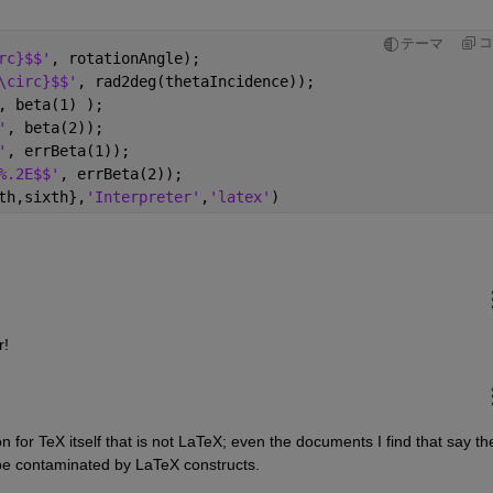
コ
テーマ
rc}$$'
, rotationAngle);
\circ}$$'
, rad2deg(thetaIncidence));
, beta(1) );
'
, beta(2));
'
, errBeta(1));
%.2E$$'
, errBeta(2));
th,sixth},
'Interpreter'
,
'latex'
)
r!
日
on for TeX itself that is not LaTeX; even the documents I find that say the
o be contaminated by LaTeX constructs.