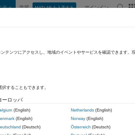
ニティ
学習
サインイン
MATLAB を入手する
hat Playground
ディスカッション
コンテスト
ブログ
投稿
B に関する FAQ
その他
racters of the figure title latex interpre
たコンテンツにアクセスし、地域のイベントやサービスを確認できます。
み
2020 7 月 13 に更新
52 ビュー (30 日間)
を選択することもできます。
ヨーロッパ
古いコメン
elgium
(English)
Netherlands
(English)
0 投票
MATLAB Online で開く
enmark
(English)
Norway
(English)
eutschland
(Deutsch)
Österreich
(Deutsch)
interpreter.