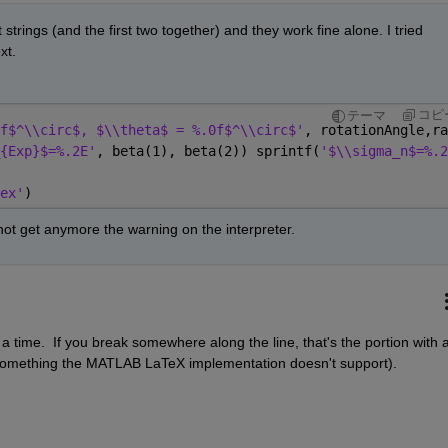
 strings (and the first two together) and they work fine alone. I tried 
xt.
コピ
テーマ
f$^\\circ$, $\\theta$ = %.0f$^\\circ$'
, rotationAngle,ra
{Exp}$=%.2E'
, beta(1), beta(2)) sprintf(
'$\\sigma_n$=%.2
ex'
)
o not get anymore the warning on the interpreter.
a time.  If you break somewhere along the line, that's the portion with a
do something the MATLAB LaTeX implementation doesn't support).