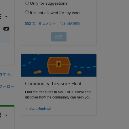
答する。
Community Treasure Hunt
フォロー
Find the treasures in MATLAB Central and
discover how the community can help you!
Start Hunting!