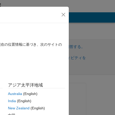
その他
ter
現在の位置情報に基づき、次のサイトの
サインインしてこの質問に回答する。
共
サインインしてアクティビティを
有
フォロー
アジア太平洋地域
トを表示
質問済み:
Australia
(English)
FastCar
India
(English)
2020 年 7 月 11 日
New Zealand
(English)
コメント済み: