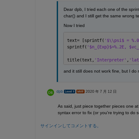
Dear dpb, I tried each one of the sprint
char() and I still get the same wrong te
Now I tried
text= [sprintf(
'$\\psi$ = %.0
sprintf(
'$n_{Exp}$=%.2E, $vc_
title(text,
'Interpreter'
,
'lat
and it still does not work fine, but I d
dpb
2020 年 7 月 12 日
As said, just piece together pieces one at 
syntax error to fix (or you're trying to 
サインインしてコメントする。