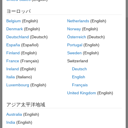
Parallel Computing
ヨーロッパ
Reporting and Database Access
Systems Engineering
Belgium
(English)
Netherlands
(English)
Code Generation
トラストセンター
商標
プライバシー ポリシー
Denmark
(English)
Norway
(English)
Application Deployment
違法コピー防止
アプリケーション ステータス
お問い合わせ
Deutschland
(Deutsch)
Österreich
(Deutsch)
Verification, Validation, and Test
© 1994-2026 The MathWorks, Inc.
España
(Español)
Portugal
(English)
Cloud Capabilities
Finland
(English)
Sweden
(English)
Teaching and Learning
Web サイ
日本
France
(Français)
Switzerland
Applications
Ireland
(English)
Deutsch
AI and Statistics
Italia
(Italiano)
English
Mathematics and Optimization
Luxembourg
(English)
Français
Signal Processing
United Kingdom
(English)
Image Processing and Computer Vision
Control Systems
アジア太平洋地域
Test and Measurement
Australia
(English)
RF and Mixed Signal
Wireless Communications
India
(English)