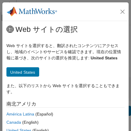
コンテンツへスキップ
MATLAB ヘルプ センター
オフキャンバス ナビゲーション メ
メインコンテンツ
Web サイトの選択
表示方法:
カテゴリ
Wireless Testbench Release Notes
製品リスト
Web サイトを選択すると、翻訳されたコンテンツにアクセス
Bug Reports
|
Bug Fixes
expand all in page
し、地域のイベントやサービスを確認できます。現在の位置情
Using MATLAB
報に基づき、次のサイトの選択を推奨します:
United States
MATLAB
|
Release Range:
to
MATLAB Copilot
United States
Starting Release
Ending Release
Using Simulink
Incompatibilities
Highlights
to
また、以下のリストから Web サイトを選択することもできま
Simulink
Sort by:
す。
Simulink Copilot
南北アメリカ
Physical Modeling
Text Filter: Wireless Testbench Release Notes
Event-Based Modeling
Se
América Latina
(Español)
Real-Time Simulation and Testing
How useful was this information?
Canada
(English)
Workflows
United States
(English)