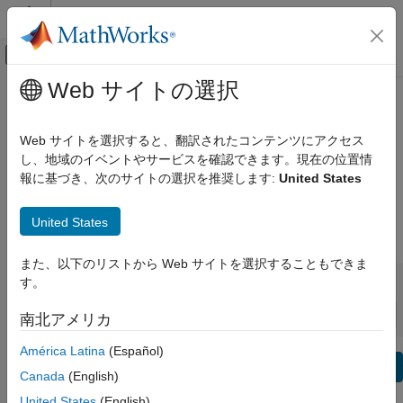
コンテンツへスキップ
MATLAB ヘルプ センター
オフキャンバス ナビゲーション メ
メインコンテンツ
Web サイトの選択
表示方法:
カテゴリ
Predictive Maintenance Toolbox リ
製品リスト
リース ノート
Web サイトを選択すると、翻訳されたコンテンツにアクセス
し、地域のイベントやサービスを確認できます。現在の位置情
MATLAB
報に基づき、次のサイトの選択を推奨します:
United States
バグ レポート
|
バグ修正
expand all in page
MATLAB
MATLAB Copilot
United States
|
リリースの範囲:
～
Simulink
また、以下のリストから Web サイトを選択することもできま
Simulink
開始リリース
終了リリース
す。
非互換性情報
ハイライト
to
Simulink Copilot
並べ替え:
南北アメリカ
物理モデリング
イベントベース モデリング
América Latina
(Español)
テキスト フィルター: Predictive Maintenance Toolbox リリ
リアルタイム シミュレーションおよびテス
Se
Canada
(English)
ト
この情報は役に立ちましたか？
United States
(English)