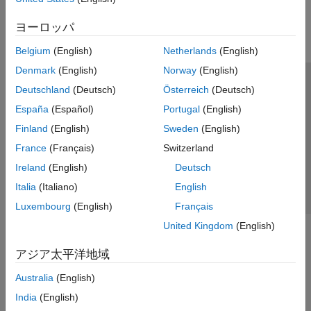
ワークフロー
並列計算
ヨーロッパ
レポートとデータベース アクセス
Belgium
(English)
Netherlands
(English)
システムズ エンジニアリング
Denmark
(English)
Norway
(English)
コード生成
トラストセンター
商標
プライバシー ポリシー
Deutschland
(Deutsch)
Österreich
(Deutsch)
アプリケーションのデプロイ
違法コピー防止
アプリケーション ステータス
お問い合わせ
検証、妥当性確認、テスト
España
(Español)
Portugal
(English)
クラウド機能
© 1994-2026 The MathWorks, Inc.
Finland
(English)
Sweden
(English)
教育と学習
France
(Français)
Switzerland
Web サイ
Ireland
(English)
Deutsch
日本
用途
Italia
(Italiano)
English
AI および統計
数学および最適化
Luxembourg
(English)
Français
信号処理
United Kingdom
(English)
イメージ処理とコンピューター ビジョン
アジア太平洋地域
制御システム
テストと計測
Australia
(English)
RF およびミックスド シグナル
India
(English)
無線通信