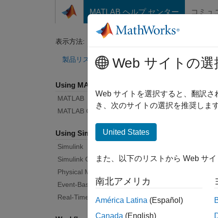
コンテンツへスキップ
MATLAB ヘルプ センター
コミュ
ドキュメ
表示方法:
カテゴリ
Sim
製品リスト
Web サイトの選
Using MATLAB
Bug Re
Web サイトを選択すると、翻訳
MATLAB
き、次のサイトの選択を推奨します
MATLAB Copilot
|
Rele
United States
Using Simulink
Simulink
Start
また、以下のリストから Web サ
Simulink Copilot
Physical Modeling
南北アメリカ
Text F
Event-Based Modeling
Real-Time Simulation and Testing
América Latina
(Español)
Canada
(English)