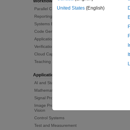
Workflows
United States
(English)
Parallel Computing
Reporting and Database Access
Systems Engineering
F
Code Generation
Application Deployment
I
Verification, Validation, and Test
Cloud Capabilities
I
Teaching and Learning
Applications
AI and Statistics
Mathematics and Optimization
Signal Processing
Image Processing and Computer
Vision
Control Systems
Test and Measurement