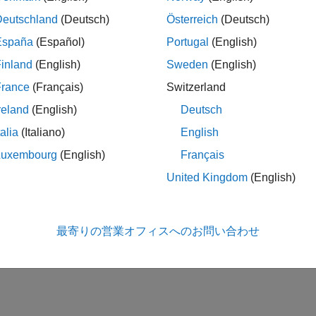
Deutschland
(Deutsch)
Österreich
(Deutsch)
España
(Español)
Portugal
(English)
inland
(English)
Sweden
(English)
France
(Français)
Switzerland
reland
(English)
Deutsch
talia
(Italiano)
English
Luxembourg
(English)
Français
United Kingdom
(English)
最寄りの営業オフィスへのお問い合わせ