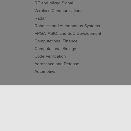
RF and Mixed Signal
Wireless Communications
Radar
Robotics and Autonomous Systems
FPGA, ASIC, and SoC Development
Computational Finance
Computational Biology
Code Verification
Aerospace and Defense
Automotive
トラストセンター
商標
プライバシー ポリシー
違
© 1994-2026 The MathWorks, Inc.