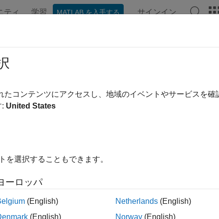
ニティ
学習
サインイン
MATLAB を入手する
ンテーション
例
関数
ブロック
モデル設定
アプ
ulink Coder Release Notes
択
ports
|
Bug Fixes
expand a
されたコンテンツにアクセスし、地域のイベントやサービスを
:
United States
ase Range:
to
ing Release
Ending Release
to
Incompatibilities
Highlights
イトを選択することもできます。
ヨーロッパ
ilter: Simulink Coder Release Notes
Belgium
(English)
Netherlands
(English)
How useful was this informa
Denmark
(English)
Norway
(English)