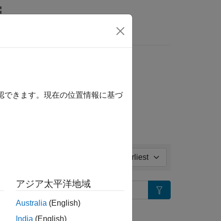
リ
ビデオ
MATLAB Answers
ll in page
確認できます。現在の位置情報に基づ
Sort by:
アジア太平洋地域
Search
Australia
(English)
tion?
India
(English)