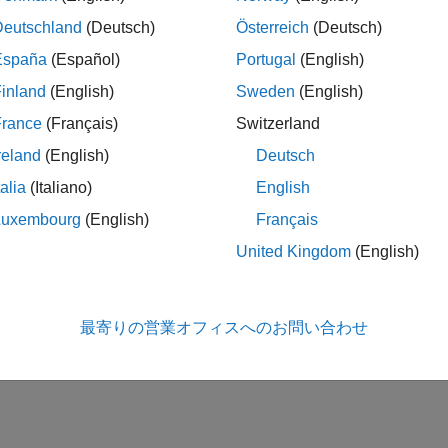
Deutschland
(Deutsch)
Österreich
(Deutsch)
España
(Español)
Portugal
(English)
inland
(English)
Sweden
(English)
France
(Français)
Switzerland
reland
(English)
Deutsch
talia
(Italiano)
English
Luxembourg
(English)
Français
United Kingdom
(English)
最寄りの営業オフィスへのお問い合わせ