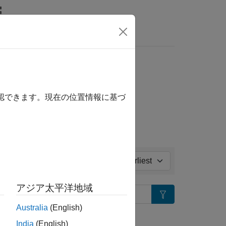
nswers
ll in page
確認できます。現在の位置情報に基づ
Sort by:
アジア太平洋地域
Search
Australia
(English)
tion?
India
(English)