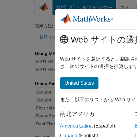
コンテンツへスキップ
MATLAB ヘルプ センター
コミュ
ドキュメ
表示方法:
カテゴリ
Sta
製品リスト
Web サイトの選
Using MATLAB
Bug Re
Web サイトを選択すると、翻訳
MATLAB
き、次のサイトの選択を推奨します
MATLAB Copilot
|
Rele
United States
Using Simulink
Simulink
Start
また、以下のリストから Web サ
Simulink Copilot
Physical Modeling
南北アメリカ
Text Fi
Event-Based Modeling
Real-Time Simulation and Testing
América Latina
(Español)
Canada
(English)