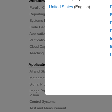
Workflows
United States
(English)
Parallel Computing
Reporting and Database Access
Systems Engineering
F
Code Generation
Application Deployment
I
Verification, Validation, and Test
Cloud Capabilities
I
Teaching and Learning
Applications
AI and Statistics
Mathematics and Optimization
Signal Processing
Image Processing and Computer
Vision
Control Systems
Test and Measurement