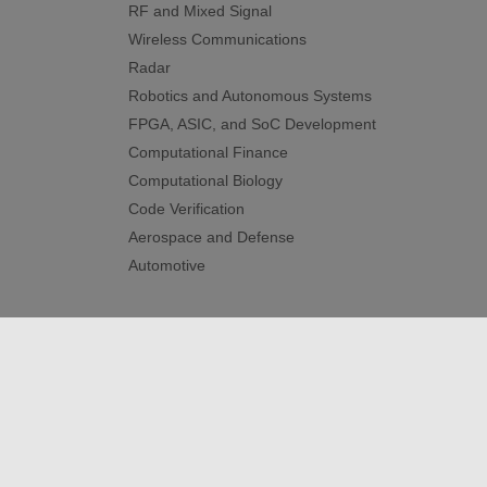
RF and Mixed Signal
Wireless Communications
Radar
Robotics and Autonomous Systems
FPGA, ASIC, and SoC Development
Computational Finance
Computational Biology
Code Verification
Aerospace and Defense
Automotive
トラストセンター
商標
プライバシー ポリシー
違
© 1994-2026 The MathWorks, Inc.