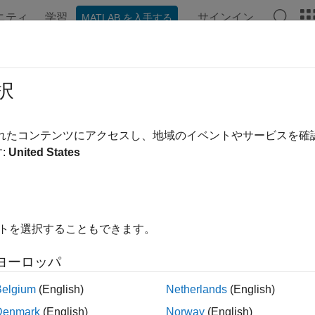
ニティ
学習
サインイン
MATLAB を入手する
ンテーション
例
関数
ブロック
ビデオ
MATLAB A
teflow Release Notes
択
ports
|
Bug Fixes
expand a
されたコンテンツにアクセスし、地域のイベントやサービスを
:
United States
ase Range:
to
ing Release
Ending Release
to
Incompatibilities
Highlights
イトを選択することもできます。
ヨーロッパ
lter: Stateflow Release Notes
Belgium
(English)
Netherlands
(English)
How useful was this informa
Denmark
(English)
Norway
(English)