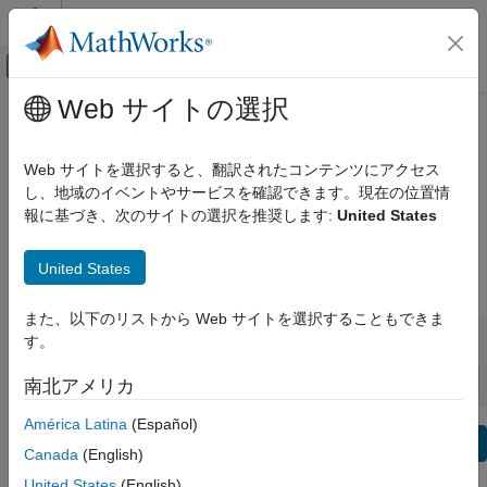
コンテンツへスキップ
MATLAB ヘルプ センター
オフキャンバス ナビゲーション メ
メインコンテンツ
Web サイトの選択
表示方法:
カテゴリ
Parallel Computing Toolbox リリー
製品リスト
ス ノート
Web サイトを選択すると、翻訳されたコンテンツにアクセス
し、地域のイベントやサービスを確認できます。現在の位置情
MATLAB
報に基づき、次のサイトの選択を推奨します:
United States
バグ レポート
|
バグ修正
expand all in page
MATLAB
MATLAB Copilot
United States
|
リリースの範囲:
～
Simulink
また、以下のリストから Web サイトを選択することもできま
Simulink
開始リリース
終了リリース
す。
非互換性情報
ハイライト
to
Simulink Copilot
並べ替え:
南北アメリカ
物理モデリング
イベントベース モデリング
América Latina
(Español)
テキスト フィルター: Parallel Computing Toolbox リリース 
リアルタイム シミュレーションおよびテス
Se
Canada
(English)
ト
この情報は役に立ちましたか？
United States
(English)