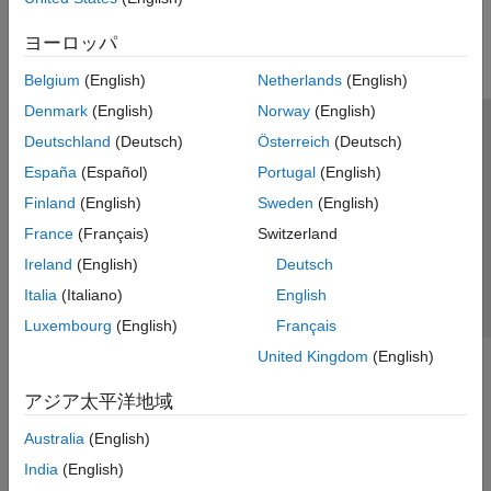
ワークフロー
並列計算
ヨーロッパ
レポートとデータベース アクセス
Belgium
(English)
Netherlands
(English)
システムズ エンジニアリング
Denmark
(English)
Norway
(English)
コード生成
トラストセンター
商標
プライバシー ポリシー
Deutschland
(Deutsch)
Österreich
(Deutsch)
アプリケーションのデプロイ
違法コピー防止
アプリケーション ステータス
お問い合わせ
検証、妥当性確認、テスト
España
(Español)
Portugal
(English)
クラウド機能
© 1994-2026 The MathWorks, Inc.
Finland
(English)
Sweden
(English)
教育と学習
France
(Français)
Switzerland
Web サイ
Ireland
(English)
Deutsch
日本
用途
Italia
(Italiano)
English
AI および統計
数学および最適化
Luxembourg
(English)
Français
信号処理
United Kingdom
(English)
イメージ処理とコンピューター ビジョン
アジア太平洋地域
制御システム
テストと計測
Australia
(English)
RF およびミックスド シグナル
India
(English)
無線通信