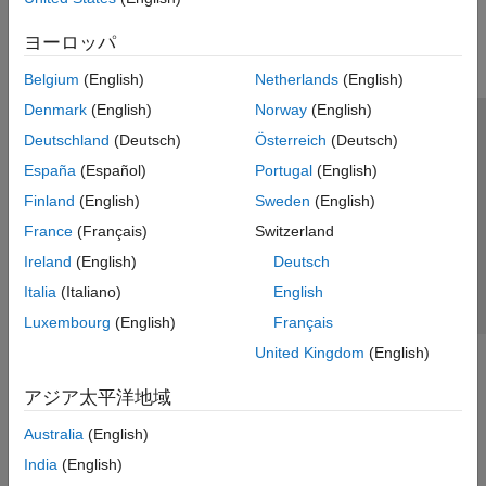
Parallel Computing
ヨーロッパ
Reporting and Database Access
Systems Engineering
Belgium
(English)
Netherlands
(English)
Code Generation
Denmark
(English)
Norway
(English)
Application Deployment
トラストセンター
商標
プライバシー ポリシー
Deutschland
(Deutsch)
Österreich
(Deutsch)
Verification, Validation, and Test
違法コピー防止
アプリケーション ステータス
お問い合わせ
España
(Español)
Portugal
(English)
Cloud Capabilities
© 1994-2026 The MathWorks, Inc.
Finland
(English)
Sweden
(English)
Teaching and Learning
France
(Français)
Switzerland
Applications
Web サイ
Ireland
(English)
Deutsch
日本
AI and Statistics
Italia
(Italiano)
English
Mathematics and Optimization
Luxembourg
(English)
Français
Signal Processing
United Kingdom
(English)
Image Processing and Computer Vision
Control Systems
アジア太平洋地域
Test and Measurement
Australia
(English)
RF and Mixed Signal
Wireless Communications
India
(English)