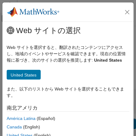
コンテンツへスキップ
MATLAB ヘルプ センター
オフキャンバス ナビゲーション メ
メインコンテンツ
Web サイトの選択
表示方法:
カテゴリ
Automated Driving Toolbox Release
製品リスト
Notes
Web サイトを選択すると、翻訳されたコンテンツにアクセス
し、地域のイベントやサービスを確認できます。現在の位置情
Using MATLAB
報に基づき、次のサイトの選択を推奨します:
United States
Bug Reports
|
Bug Fixes
expand all in page
MATLAB
MATLAB Copilot
United States
|
Release Range:
to
Using Simulink
また、以下のリストから Web サイトを選択することもできま
Simulink
Starting Release
Ending Release
す。
Incompatibilities
Highlights
to
Simulink Copilot
Sort by:
南北アメリカ
Physical Modeling
Event-Based Modeling
América Latina
(Español)
Text Filter: Automated Driving Toolbox Release Notes
Real-Time Simulation and Testing
Se
Canada
(English)
How useful was this information?
Workflows
United States
(English)