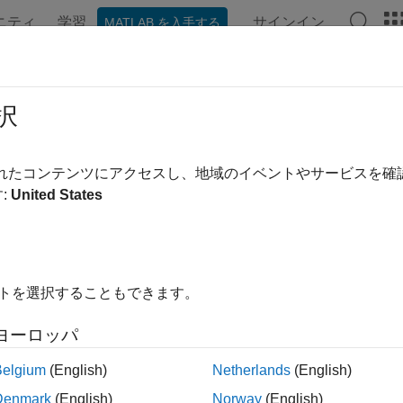
ニティ
学習
サインイン
MATLAB を入手する
ation
Examples
Functions
Blocks
Apps
ビデオ
etooth Toolbox Release Notes
択
ports
|
Bug Fixes
expand a
されたコンテンツにアクセスし、地域のイベントやサービスを
:
United States
ase Range:
to
ing Release
Ending Release
to
Incompatibilities
Highlights
イトを選択することもできます。
ヨーロッパ
ilter: Bluetooth Toolbox Release Notes
Belgium
(English)
Netherlands
(English)
How useful was this informa
Denmark
(English)
Norway
(English)