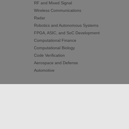
RF and Mixed Signal
Wireless Communications
Radar
Robotics and Autonomous Systems
FPGA, ASIC, and SoC Development
Computational Finance
Computational Biology
Code Verification
Aerospace and Defense
Automotive
トラストセンター
商標
プライバシー ポリシー
違
© 1994-2026 The MathWorks, Inc.