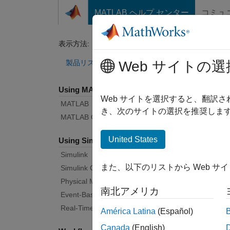
コンテンツへスキップ
MATLAB ヘルプ センター
コミュ
Document
表示方法:
カテゴリ
Blu
製品リスト
Web サイトの選
Using MATLAB
Bug Re
Web サイトを選択すると、翻訳
MATLAB
き、次のサイトの選択を推奨します
MATLAB Copilot
|
Rele
United States
Using Simulink
Simulink
Start
また、以下のリストから Web サ
Simulink Copilot
Physical Modeling
南北アメリカ
Text F
Event-Based Modeling
Real-Time Simulation and Testing
América Latina
(Español)
Canada
(English)