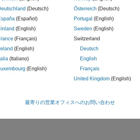
Deutschland
(Deutsch)
Österreich
(Deutsch)
España
(Español)
Portugal
(English)
inland
(English)
Sweden
(English)
France
(Français)
Switzerland
reland
(English)
Deutsch
talia
(Italiano)
English
Luxembourg
(English)
Français
United Kingdom
(English)
最寄りの営業オフィスへのお問い合わせ