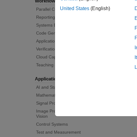
Workflows
United States
(English)
Parallel Computing
Reporting and Database Access
Systems Engineering
F
Code Generation
Application Deployment
I
Verification, Validation, and Test
Cloud Capabilities
I
Teaching and Learning
Applications
AI and Statistics
Mathematics and Optimization
Signal Processing
Image Processing and Computer
Vision
Control Systems
Test and Measurement