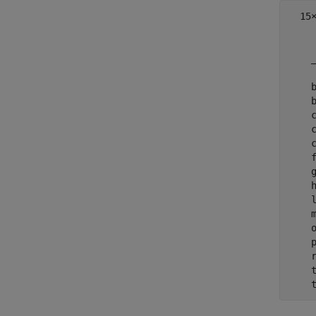
  15×
     
    _
    b
    b
    c
    c
    c
    f
    g
    h
    l
    m
    o
    p
    r
    t