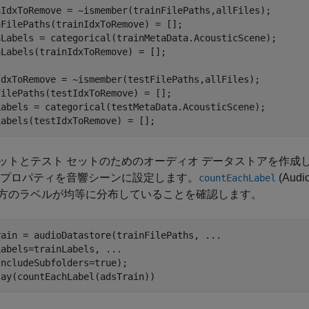
nIdxToRemove = ~ismember(trainFilePaths,allFiles);

FilePaths(trainIdxToRemove) = [];

nLabels = categorical(trainMetaData.AcousticScene);

Labels(trainIdxToRemove) = [];

IdxToRemove = ~ismember(testFilePaths,allFiles);

ilePaths(testIdxToRemove) = [];

Labels = categorical(testMetaData.AcousticScene);

Labels(testIdxToRemove) = [];
ットとテスト セットのためのオーディオ データストアを作成
プロパティを音響シーンに設定します。
(Audio
countEachLabel
方のラベルが均等に分布していることを確認します。
rain = audioDatastore(trainFilePaths, 
...
Labels=trainLabels, 
...
ncludeSubfolders=true);

lay(countEachLabel(adsTrain))