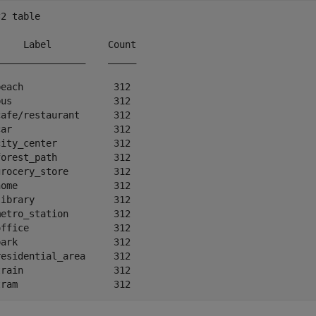
2 table

    Label          Count

_______________    _____

each                312 

us                  312 

afe/restaurant      312 

ar                  312 

ity_center          312 

orest_path          312 

rocery_store        312 

ome                 312 

ibrary              312 

etro_station        312 

ffice               312 

ark                 312 

esidential_area     312 

rain                312 
