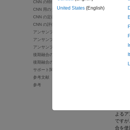
CNN の特徴抽出
United States
(English)
CNN 用のデータ拡張
はじ
CNN の定義と学習
音響シ
CNN の評価
F
ト、そ
アンサンブル分類器の特徴抽出
初期の
アンサンブル分類器の定義と学習
布が記
I
アンサンブル分類器の評価
(
spect
I
後期融合の適用
ラックス
後期融合の評価
GMM
サポート関数
ステム
参考文献
位にラ
参考
た。こ
す。
この例
よるア
ですが
合を使