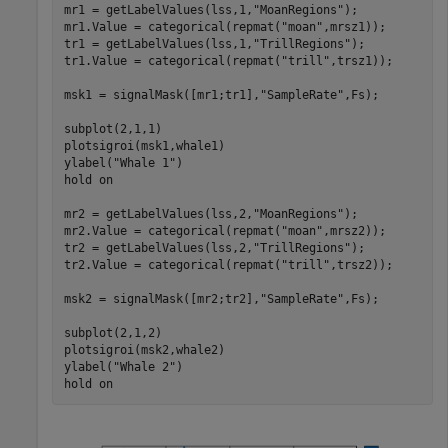
mr1 = getLabelValues(lss,1,
"MoanRegions"
);

mr1.Value = categorical(repmat(
"moan"
,mrsz1));

tr1 = getLabelValues(lss,1,
"TrillRegions"
);

tr1.Value = categorical(repmat(
"trill"
,trsz1));

msk1 = signalMask([mr1;tr1],
"SampleRate"
,Fs);

subplot(2,1,1)

plotsigroi(msk1,whale1)

ylabel(
"Whale 1"
)

hold 
on
mr2 = getLabelValues(lss,2,
"MoanRegions"
);

mr2.Value = categorical(repmat(
"moan"
,mrsz2));

tr2 = getLabelValues(lss,2,
"TrillRegions"
);

tr2.Value = categorical(repmat(
"trill"
,trsz2));

msk2 = signalMask([mr2;tr2],
"SampleRate"
,Fs);

subplot(2,1,2)

plotsigroi(msk2,whale2)

ylabel(
"Whale 2"
)

hold 
on