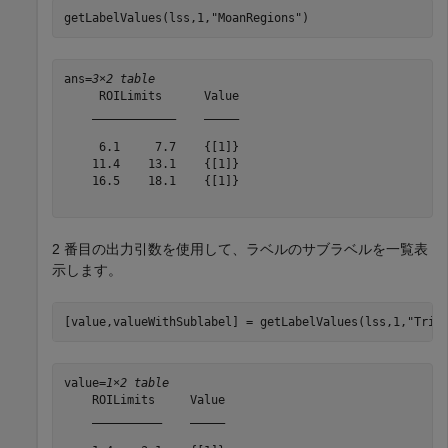
getLabelValues(lss,1,
"MoanRegions"
)
ans=
3×2 table
     ROILimits      Value

    ____________    _____

     6.1     7.7    {[1]}

    11.4    13.1    {[1]}

    16.5    18.1    {[1]}

2 番目の出力引数を使用して、ラベルのサブラベルを一覧表
示します。
[value,valueWithSublabel] = getLabelValues(lss,1,
"Tril
value=
1×2 table
    ROILimits     Value

    __________    _____
