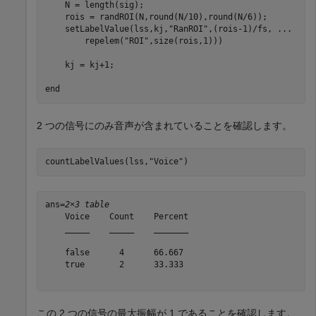
    N = length(sig);

    rois = randROI(N,round(N/10),round(N/6));

    setLabelValue(lss,kj,
"RanROI"
,(rois-1)/fs, 
...
        repelem(
"ROI"
,size(rois,1)))

    kj = kj+1;

end
2 つの信号にのみ音声が含まれていることを確認します。
countLabelValues(lss,
"Voice"
)
ans=
2×3 table
    Voice    Count    Percent

    _____    _____    _______

    false      4      66.667 

    true       2      33.333 

この 2 つの信号の最大振幅が 1 であることを確認します。