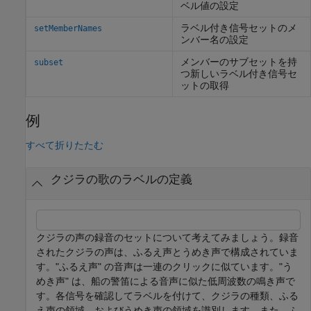
ベル値の設定
ラベル付き信号セットのメ
setMemberNames
ンバー名の設定
メンバーのサブセットを持
subset
つ新しいラベル付き信号セ
ットの取得
例
すべて折りたたむ
クジラの歌のラベルの定義
クジラの声の録音のセットについて考えてみましょう。録音
されたクジラの声は、ふるえ声とうめき声で構成されていま
す。
"ふるえ声" の音声は一連のクリックに似ています。
"う
めき声" は、船の警笛による音声に似た低周波数の鳴き声で
す。各信号を確認してラベルを付けて、クジラの種類、ふる
え声の領域、およびうめき声の領域を識別します。また、ふ