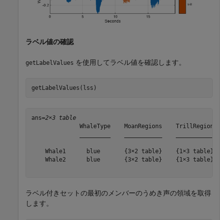
ラベル値の確認
を使用してラベル値を確認します。
getLabelValues
getLabelValues(lss)
ans=
2×3 table
              WhaleType    MoanRegions    TrillRegions

              _________    ___________    ____________

    Whale1      blue       {3×2 table}    {1×3 table} 

    Whale2      blue       {3×2 table}    {1×3 table} 

ラベル付きセットの最初のメンバーのうめき声の領域を取得
します。