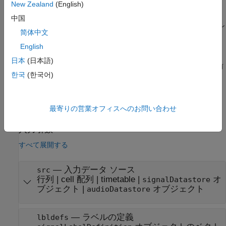
= labeledSignalSet(
,
,'MemberNames',
)
lss
src
lbldefs
mnames
New Zealand
(English)
は、入力データ ソース
のラベル付き信号セットを作成して、
src
中国
セットのメンバーの名前を指定します。
を使用し
setMemberNames
简体中文
て、メンバー名を変更します。
はオプションです。
lbldefs
English
は、
= labeledSignalSet(
,
,
)
lss
src
lbldefs
PropertyName=Value
日本
(日本語)
名前と値の引数を使用して
プロパティ
を設定します。複数の名前
한국
(한국어)
と値の引数を指定できます。各プロパティ名を引用符で囲みま
す。
はオプションです。
lbldefs
例
最寄りの営業オフィスへのお問い合わせ
入力引数
すべて展開する
—
入力データ ソース
src
行列
|
cell 配列
|
timetable
|
オ
signalDatastore
ブジェクト
|
オブジェクト
audioDatastore
—
ラベルの定義
lbldefs