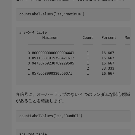
countLabelValues(lss,
"Maximum"
)
ans=
5×4 table
           Maximum            Count    Percent    Membe
    ______________________    _____    _______    _____
    0.80000000000000004441      1      16.667          
    0.89113331915798421612      1      16.667          
    0.94730769230769229505      1      16.667          
    1                           2      33.333          
    1.0575668990330560071       1      16.667          
各信号に、オーバーラップのない 4 つのランダムな関心領域
があることを確認します。
countLabelValues(lss,
"RanROI"
)
ans=
2×4 table