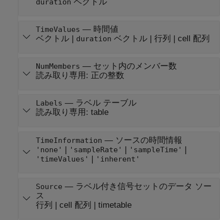
ベクトル
duration
—
時間値
TimeValues
ベクトル
|
ベクトル
|
行列
|
cell 配列
duration
—
セット内のメンバー数
NumMembers
読み取り専用:
正の整数
—
ラベル テーブル
Labels
読み取り専用:
table
—
ソースの時間情報
TimeInformation
|
|
|
'none'
'sampleRate'
'sampleTime'
|
'timeValues'
'inherent'
—
ラベル付き信号セットのデータ ソー
Source
ス
行列
|
cell 配列
|
timetable