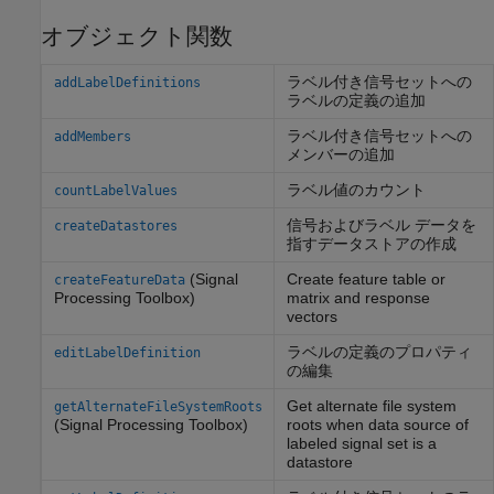
オブジェクト関数
ラベル付き信号セットへの
addLabelDefinitions
ラベルの定義の追加
ラベル付き信号セットへの
addMembers
メンバーの追加
ラベル値のカウント
countLabelValues
信号およびラベル データを
createDatastores
指すデータストアの作成
(Signal
Create feature table or
createFeatureData
Processing Toolbox)
matrix and response
vectors
ラベルの定義のプロパティ
editLabelDefinition
の編集
Get alternate file system
getAlternateFileSystemRoots
(Signal Processing Toolbox)
roots when data source of
labeled signal set is a
datastore