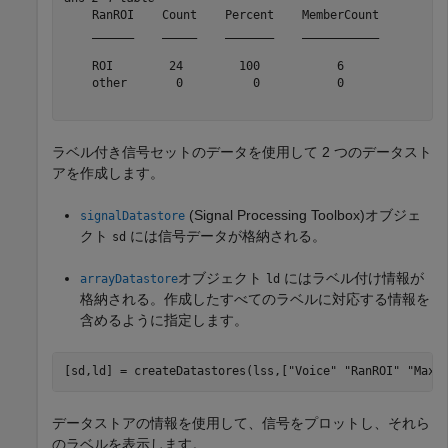
    RanROI    Count    Percent    MemberCount

    ______    _____    _______    ___________

    ROI        24        100           6     

    other       0          0           0     

ラベル付き信号セットのデータを使用して 2 つのデータスト
アを作成します。
(Signal Processing Toolbox)
オブジェ
signalDatastore
クト
には信号データが格納される。
sd
オブジェクト
にはラベル付け情報が
arrayDatastore
ld
格納される。作成したすべてのラベルに対応する情報を
含めるように指定します。
[sd,ld] = createDatastores(lss,[
"Voice"
"RanROI"
"Maxi
データストアの情報を使用して、信号をプロットし、それら
のラベルを表示します。