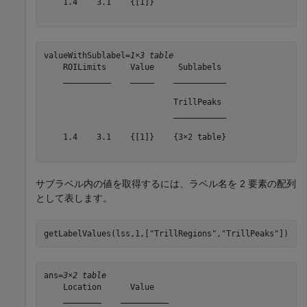
    1.4    3.1    {[1]}

valueWithSublabel=
1×3 table
    ROILimits     Value     Sublabels 

    __________    _____    ___________

                           TrillPeaks 

                           ___________

    1.4    3.1    {[1]}    {3×2 table}

サブラベル内の値を取得するには、ラベル名を 2 要素の配列
として表します。
getLabelValues(lss,1,[
"TrillRegions"
,
"TrillPeaks"
])
ans=
3×2 table
    Location      Value   

    ________    __________
