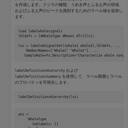
を作成します。クジラの種類、うめき声とふるえ声の領域、
およびふるえ声のピークを識別するためのラベル値を追加し
ます。
load 
labelwhalesignals
lbldefs = [dWhaleType dMoans dTrills];

lss = labeledSignalSet({whale1 whale2},lbldefs, 
...
    MemberNames=[
"Whale1"
"Whale2"
], 
...
   SampleRate=Fs,Description=
"Characterize whale song 
および
labelDefinitionsHierarchy
を使用して、ラベル階層とラベル
labelDefinitionsSummary
のプロパティを可視化します。
labelDefinitionsHierarchy(lss)
ans = 

    'WhaleType

       Sublabels: []
