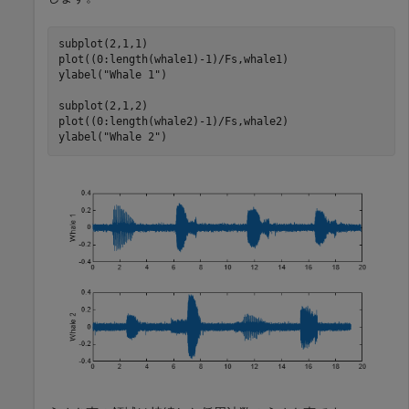
subplot(2,1,1)

plot((0:length(whale1)-1)/Fs,whale1)

ylabel(
"Whale 1"
)

subplot(2,1,2)

plot((0:length(whale2)-1)/Fs,whale2)

ylabel(
"Whale 2"
)