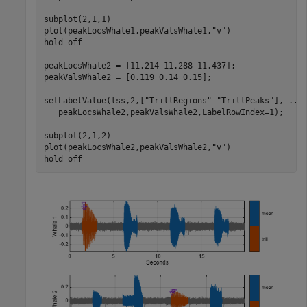
subplot(2,1,1)

plot(peakLocsWhale1,peakValsWhale1,
"v"
)

hold 
off
peakLocsWhale2 = [11.214 11.288 11.437];

peakValsWhale2 = [0.119 0.14 0.15];

setLabelValue(lss,2,[
"TrillRegions"
"TrillPeaks"
], 
...
   peakLocsWhale2,peakValsWhale2,LabelRowIndex=1);

subplot(2,1,2)

plot(peakLocsWhale2,peakValsWhale2,
"v"
)

hold 
off