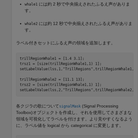
には約 2 秒で中央揃えされたふるえ声がありま
whale1
す。
には約 12 秒で中央揃えされたふるえ声がありま
whale2
す。
ラベル付きセットにふるえ声の領域を追加します。
trillRegionWhale1 = [1.4 3.1];

trsz1 = [size(trillRegionWhale1,1) 1];

setLabelValue(lss,1,
"TrillRegions"
,trillRegionWhale1,tr
trillRegionWhale2 = [11.1 13];

trsz2 = [size(trillRegionWhale1,1) 1];

setLabelValue(lss,2,
"TrillRegions"
,trillRegionWhale2,t
各クジラの歌について
(Signal Processing
signalMask
Toolbox)
オブジェクトを作成し、それを使用してさまざまな
領域を可視化してラベルを付けます。より見やすくなるよう
に、ラベル値を logical から categorical に変更します。