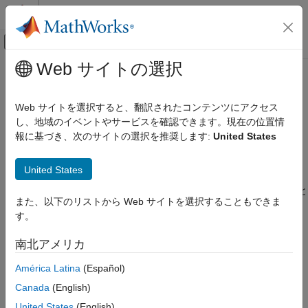
コンテンツへスキップ
MATLAB ヘルプ センター
オフキャンバス ナビゲーション メ
メインコンテンツ
Web サイトの選択
ドキュメンテーションのホーム
labeledSignalSet
信号処理
Web サイトを選択すると、翻訳されたコンテンツにアクセス
ラベル付き信号セットの作成
し、地域のイベントやサービスを確認できます。現在の位置情
Wavelet Toolbox
報に基づき、次のサイトの選択を推奨します:
United States
信号およびイメージのための AI
このページをすべて展開する
信号の処理
説明
United States
labeledSignalSet
を使用して、ラベル付き信号をラベルの定義と
labeledSignalSet
また、以下のリストから Web サイトを選択することもできま
項目一覧
共に保存します。
を使用して、信号ラベ
signalLabelDefinition
す。
ルの定義を作成します。
説明
作成
南北アメリカ
作成
プロパティ
América Latina
(Español)
オブジェクト関数
構文
例
Canada
(English)
lss = labeledSignalSet
バージョン履歴
United States
(English)