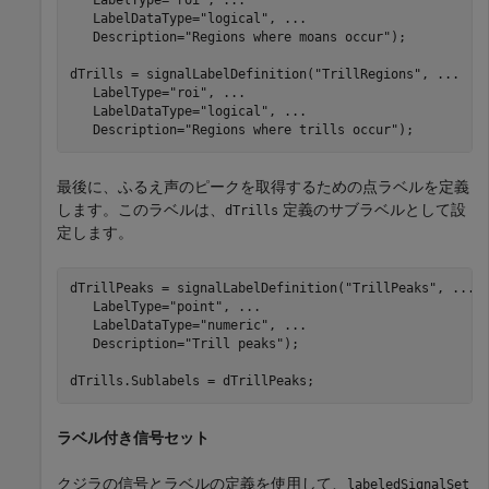
   LabelType=
"roi"
, 
...
   LabelDataType=
"logical"
, 
...
   Description=
"Regions where moans occur"
);

dTrills = signalLabelDefinition(
"TrillRegions"
, 
...
   LabelType=
"roi"
, 
...
   LabelDataType=
"logical"
, 
...
   Description=
"Regions where trills occur"
);        
最後に、ふるえ声のピークを取得するための点ラベルを定義
します。このラベルは、
定義のサブラベルとして設
dTrills
定します。
dTrillPeaks = signalLabelDefinition(
"TrillPeaks"
, 
...
   LabelType=
"point"
, 
...
   LabelDataType=
"numeric"
, 
...
   Description=
"Trill peaks"
);

dTrills.Sublabels = dTrillPeaks;
ラベル付き信号セット
クジラの信号とラベルの定義を使用して、
labeledSignalSet