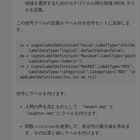
領域を選択するためのカテゴリカル関心領域 (ROI) ラベ
ルを定義。
この信号ラベルの定義をラベル付き信号セットに追加しま
す。
vc = signalLabelDefinition(
"Voice"
,LabelType=
"attribut
    LabelDataType=
"logical"
,DefaultValue=false);

mx = signalLabelDefinition(
"Maximum"
,LabelType=
"point"
    LabelDataType=
"numeric"
);

rs = signalLabelDefinition(
"RanROI"
,LabelType=
"ROI"
, 
.
    LabelDataType=
"categorical"
,Categories=[
"ROI"
"oth
addLabelDefinitions(lss,[vc mx rs])
信号にラベルを付けます。
人間の声を含むものとして、
と
'handel.mat'
にラベルを付けます。
'laughter.mat'
関数
を使用して、各信号の最大値を求めま
islocalmax
す。その位置と値にラベルを付けます。