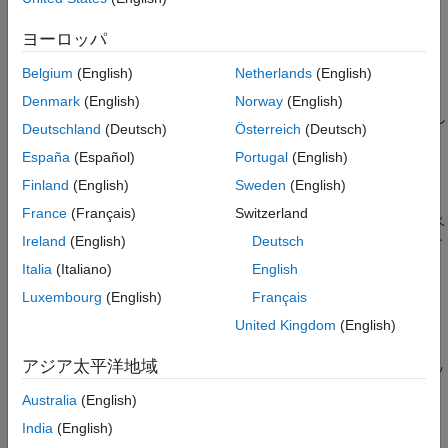
lss = labeledSignalSet(src)
参考
lss = labeledSignalSet(src,lbldefs)
ヨーロッパ
lss = labeledSignalSet(src,lbldefs,'MemberNames',mnames)
lss = labeledSignalSet(src,lbldefs,PropertyName=Value)
Belgium
(English)
Netherlands
(English)
説明
Denmark
(English)
Norway
(English)
は、空のラベル付き信号セットを作成し
= labeledSignalSet
lss
Deutschland
(Deutsch)
Österreich
(Deutsch)
ます。セットに信号を追加するには、
を使用します。
addMembers
España
(Español)
Portugal
(English)
セットにラベルの定義を追加するには、
を
addLabelDefinitions
使用します。
Finland
(English)
Sweden
(English)
France
(Français)
Switzerland
は、入力データ ソース
のラベ
= labeledSignalSet(
)
src
lss
src
Ireland
(English)
Deutsch
ル付き信号セットを作成します。セットにラベルの定義を追加す
るには、
を使用します。
addLabelDefinitions
Italia
(Italiano)
English
Luxembourg
(English)
Français
例
United Kingdom
(English)
は、信号ラベルの定義
= labeledSignalSet(
,
)
lss
src
lbldefs
アジア太平洋地域
を使用して入力データ ソース
のラベル付き信号セッ
lbldefs
src
トを作成します。信号ラベルの定義を作成するには、
Australia
(English)
を使用します。
signalLabelDefinition
India
(English)