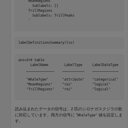
     MoanRegions

       Sublabels: []

     TrillRegions

       Sublabels: TrillPeaks

     '

labelDefinitionsSummary(lss)
ans=
3×9 table
      LabelName        LabelType     LabelDataType     
    ______________    ___________    _____________    _
    "WhaleType"       "attribute"    "categorical"    {
    "MoanRegions"     "roi"          "logical"        {
    "TrillRegions"    "roi"          "logical"        {
読み込まれたデータの信号は、2 匹のシロナガスクジラの歌
に対応しています。両方の信号に "
値を設定しま
WhaleType"
す。