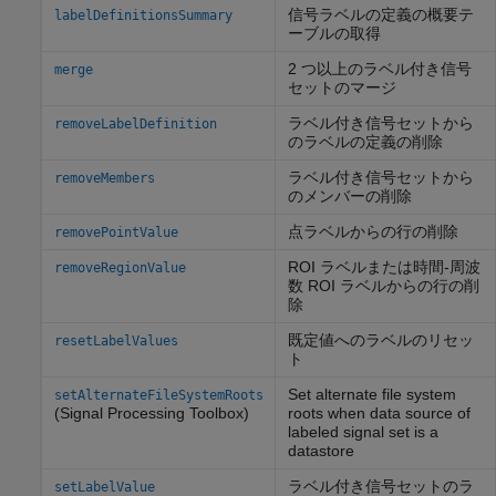
信号ラベルの定義の概要テ
labelDefinitionsSummary
ーブルの取得
2 つ以上のラベル付き信号
merge
セットのマージ
ラベル付き信号セットから
removeLabelDefinition
のラベルの定義の削除
ラベル付き信号セットから
removeMembers
のメンバーの削除
点ラベルからの行の削除
removePointValue
ROI ラベルまたは時間-周波
removeRegionValue
数 ROI ラベルからの行の削
除
既定値へのラベルのリセッ
resetLabelValues
ト
Set alternate file system
setAlternateFileSystemRoots
(Signal Processing Toolbox)
roots when data source of
labeled signal set is a
datastore
ラベル付き信号セットのラ
setLabelValue