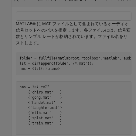
MATLAB® に MAT ファイルとして含まれているオーディオ
信号セットへのパスを指定します。各ファイルには、信号変
数とサンプル レートが格納されています。ファイル名をリ
ストします。
folder = fullfile(matlabroot,
"toolbox"
,
"matlab"
,
"audio
lst = dir(append(folder,
"/*.mat"
));

nms = {lst(:).name}'
nms = 
7×1 cell
    {'chirp.mat'   }

    {'gong.mat'    }

    {'handel.mat'  }

    {'laughter.mat'}

    {'mtlb.mat'    }

    {'splat.mat'   }

    {'train.mat'   }
