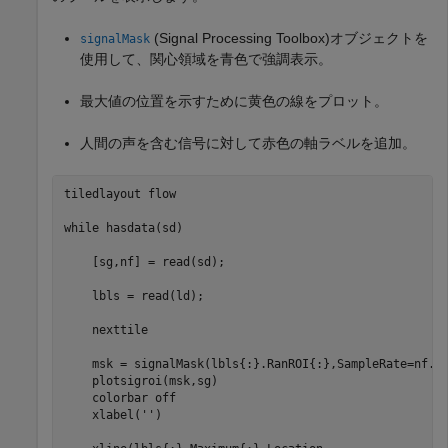
(Signal Processing Toolbox)
オブジェクトを
signalMask
使用して、関心領域を青色で強調表示。
最大値の位置を示すために黄色の線をプロット。
人間の声を含む信号に対して赤色の軸ラベルを追加。
tiledlayout 
flow
while
 hasdata(sd)

    [sg,nf] = read(sd);

    lbls = read(ld);

    nexttile

    msk = signalMask(lbls{:}.RanROI{:},SampleRate=nf.Sa
    plotsigroi(msk,sg)

    colorbar 
off
    xlabel(
''
)
