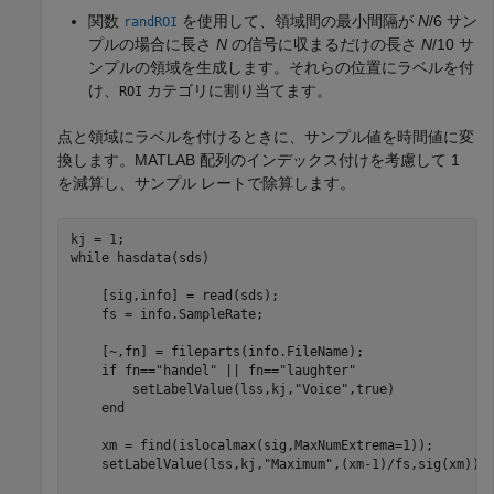
関数
を使用して、領域間の最小間隔が
N
/6 サン
randROI
プルの場合に長さ
N
の信号に収まるだけの長さ
N
/10 サ
ンプルの領域を生成します。それらの位置にラベルを付
け、
カテゴリに割り当てます。
ROI
点と領域にラベルを付けるときに、サンプル値を時間値に変
換します。MATLAB 配列のインデックス付けを考慮して 1
を減算し、サンプル レートで除算します。
while
 hasdata(sds)

    [sig,info] = read(sds);

    fs = info.SampleRate;

    [~,fn] = fileparts(info.FileName);

if
 fn==
"handel"
 || fn==
"laughter"
        setLabelValue(lss,kj,
"Voice"
,true)

end
    xm = find(islocalmax(sig,MaxNumExtrema=1));

    setLabelValue(lss,kj,
"Maximum"
,(xm-1)/fs,sig(xm))
