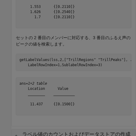
     1.553      {[0.2110]}

     1.626      {[0.2540]}

       1.7      {[0.2110]}

セットの 2 番目のメンバーに対応する、3 番目のふるえ声の
ピークの値を検索します。
getLabelValues(lss,2,[
"TrillRegions"
"TrillPeaks"
], 
..
    LabelRowIndex=1,SublabelRowIndex=3)
ans=
1×2 table
    Location      Value   

    ________    __________

     11.437     {[0.1500]}

ラベル値のカウントおよびデータストアの作成