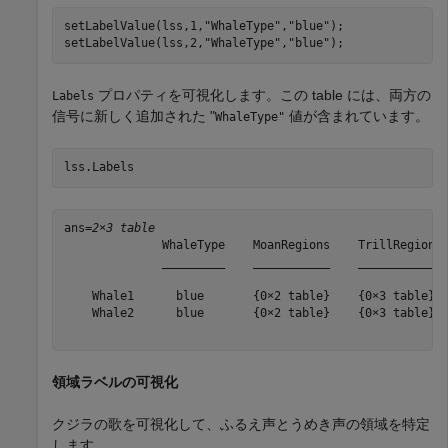
setLabelValue(lss,1,
"WhaleType"
,
"blue"
);

setLabelValue(lss,2,
"WhaleType"
,
"blue"
);
プロパティを可視化します。この table には、両方の
Labels
信号に新しく追加された "
値が含まれています。
WhaleType"
lss.Labels      
ans=
2×3 table
              WhaleType    MoanRegions    TrillRegions

              _________    ___________    ____________

    Whale1      blue       {0×2 table}    {0×3 table} 

    Whale2      blue       {0×2 table}    {0×3 table} 

領域ラベルの可視化
クジラの歌を可視化して、ふるえ声とうめき声の領域を特定
します。