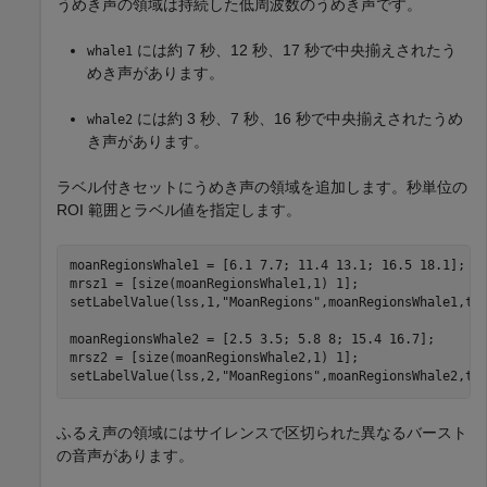
うめき声の領域は持続した低周波数のうめき声です。
には約 7 秒、12 秒、17 秒で中央揃えされたう
whale1
めき声があります。
には約 3 秒、7 秒、16 秒で中央揃えされたうめ
whale2
き声があります。
ラベル付きセットにうめき声の領域を追加します。秒単位の
ROI 範囲とラベル値を指定します。
moanRegionsWhale1 = [6.1 7.7; 11.4 13.1; 16.5 18.1];

mrsz1 = [size(moanRegionsWhale1,1) 1];

setLabelValue(lss,1,
"MoanRegions"
,moanRegionsWhale1,tru
moanRegionsWhale2 = [2.5 3.5; 5.8 8; 15.4 16.7];

mrsz2 = [size(moanRegionsWhale2,1) 1];

setLabelValue(lss,2,
"MoanRegions"
,moanRegionsWhale2,tr
ふるえ声の領域にはサイレンスで区切られた異なるバースト
の音声があります。