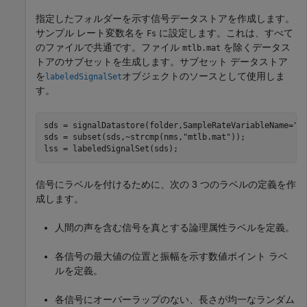
指定したフォルダーを示す信号データストアを作成します。
サンプル レート変数名を
に設定します。これは、すべて
Fs
のファイルで共通です。ファイル
を除くデータス
mtlb.mat
トアのサブセットを生成します。サブセット データストア
を
オブジェクトのソースとして使用しま
labeledSignalSet
す。
sds = signalDatastore(folder,SampleRateVariableName=
"F
sds = subset(sds,~strcmp(nms,
"mtlb.mat"
));

lss = labeledSignalSet(sds);
信号にラベルを付けるために、次の 3 つのラベルの定義を作
成します。
人間の声を含む信号を真とする論理属性ラベルを定義。
各信号の最大値の位置と振幅を示す数値ポイント ラベ
ルを定義。
各信号にオーバーラップのない、長さが均一なランダム