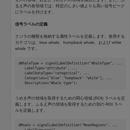
るえ声の各領域では、特定のしきい値よりも高い信号ピーク
にラベルを付けます。
信号ラベルの定義
クジラの種類を格納する属性ラベルを定義します。使用する
カテゴリは、blue whale、humpback whale、および white
whale です。
dWhaleType = signalLabelDefinition(
"WhaleType"
, 
...
   LabelType=
"attribute"
, 
...
   LabelDataType=
"categorical"
, 
...
   Categories=[
"blue"
"humpback"
"white"
], 
...
   Description=
"Whale type"
); 
うめき声の領域を取得するための関心領域 (ROI) ラベルを定
義します。ふるえ声の領域を取得するための別の ROI ラベ
ルを定義します。
dMoans = signalLabelDefinition(
"MoanRegions"
, 
...