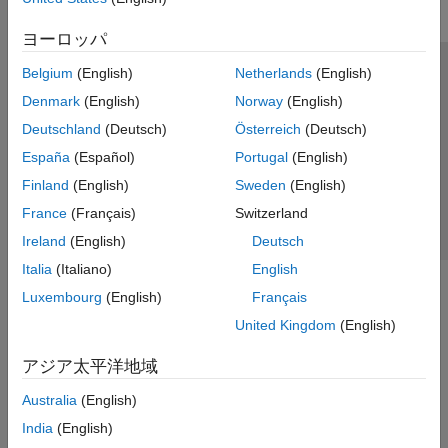
Image Acquisition Toolbox
ヨーロッパ
Image Processing Toolbox
Belgium
(English)
Netherlands
(English)
Lidar Toolbox
トラストセンター
商標
プライバシー ポリシー
Denmark
(English)
Norway
(English)
Medical Imaging Toolbox
違法コピー防止
アプリケーション ステータス
お問い合わせ
Deutschland
(Deutsch)
Österreich
(Deutsch)
Vision HDL Toolbox
© 1994-2026 The MathWorks, Inc.
España
(Español)
Portugal
(English)
Finland
(English)
Sweden
(English)
Web サイ
日本
France
(Français)
Switzerland
Ireland
(English)
Deutsch
Italia
(Italiano)
English
Luxembourg
(English)
Français
United Kingdom
(English)
アジア太平洋地域
Australia
(English)
India
(English)