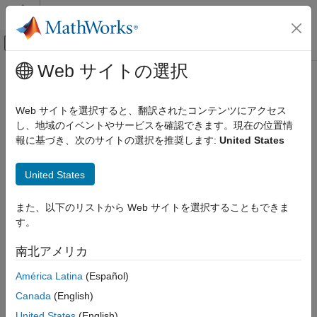
コンテンツへスキップ
MATLAB ヘルプ センター
オフキャンバス ナビゲーション メ
メインコンテンツ
Web サイトの選択
ドキュメンテーションのホーム
イメージ処理とコンピューター ビジョン
Web サイトを選択すると、翻訳されたコンテンツにアクセス
カテゴリ
し、地域のイベントやサービスを確認できます。現在の位置情
報に基づき、次のサイトの選択を推奨します:
United States
Computer Vision Toolbox
この情報は役に立ちましたか？
Computer Vision Toolbox 入門
United States
特徴の検出、抽出、およびマッチング
グラウンド トゥルースのイメージおよび
また、以下のリストから Web サイトを選択することもできま
ビデオ
す。
オブジェクトの検出とセグメント化
イメージとビデオの分類
南北アメリカ
視覚言語モデル
América Latina
(Español)
カメラのキャリブレーション
3 次元ビジョン
Canada
(English)
オブジェクトの追跡と動きの推定
United States
(English)