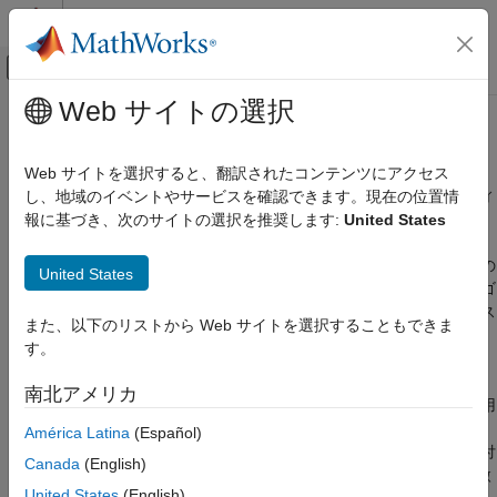
コンテンツへスキップ
MATLAB ヘルプ センター
オフキャンバス ナビゲーション メ
メインコンテンツ
Web サイトの選択
ドキュメンテーションのホーム
イメージとビデオの分類
イメージ処理とコンピューター ビジョン
Web サイトを選択すると、翻訳されたコンテンツにアクセス
AI モデルを使用してイメージやビデオを分類し、アクティビティ
し、地域のイベントやサービスを確認できます。現在の位置情
Computer Vision Toolbox
認識を実行する
報に基づき、次のサイトの選択を推奨します:
United States
カテゴリ
Computer Vision Toolbox™ は、深層学習や従来型のコンピュー
Computer Vision Toolbox 入門
ター ビジョン技術を使用してイメージやビデオを分類するための
United States
エンドツーエンドのワークフローを提供します。イメージ カテゴ
特徴の検出、抽出、およびマッチング
リ分類には、深層学習に基づく事前学習済みのビジョン トランス
グラウンド トゥルースのイメージおよびビ
また、以下のリストから Web サイトを選択することもできま
デオ
フォーマー (ViT) モデルや CLIP モデルを使用するか、視覚的コ
す。
ンテンツに基づいてイメージを分類する bag-of-visual-words ア
オブジェクトの検出とセグメント化
プローチを適用することができます。これらのワークフローは、
イメージとビデオの分類
南北アメリカ
シーン認識、コンテンツ フィルター処理、自動タグ付けなどの用
イメージ カテゴリの分類
途をサポートします。まず、
イメージ ラベラー
アプリと
ビデオ
América Latina
(Español)
ビデオ分類
ラベラー
アプリを使用してシーンレベルのカテゴリにラベルを付
Canada
(English)
視覚言語モデル
け、次にラベル付けしたデータを使用してモデルの学習または微
United States
(English)