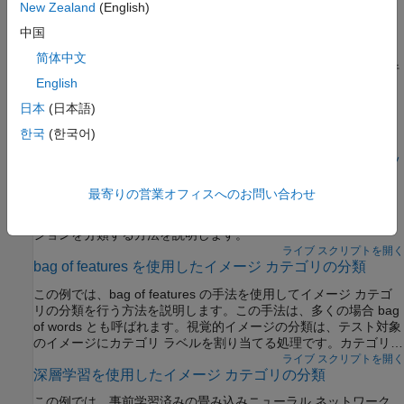
bag-of-features、CNN、ビジョン トランスフォーマー、視覚言
New Zealand
(English)
語モデルを使用してイメージを分類する
中国
ビデオ分類
简体中文
深層学習を使用してビデオを分類し、アクティビティ認識を実行
English
する
日本
(日本語)
注目の例
한국
(한국어)
イメージ分類のためのビジョン トランスフォーマー ネッ
トワークの学習
最寄りの営業オフィスへのお問い合わせ
この例では、事前学習済みのビジョン トランスフォーマー (ViT)
ニューラル ネットワークを微調整して、新しいイメージ コレク
ションを分類する方法を説明します。
ライブ スクリプトを開く
bag of features を使用したイメージ カテゴリの分類
この例では、bag of features の手法を使用してイメージ カテゴ
リの分類を行う方法を説明します。この手法は、多くの場合 bag
of words とも呼ばれます。視覚的イメージの分類は、テスト対象
のイメージにカテゴリ ラベルを割り当てる処理です。カテゴリに
は犬、猫、列車、船舶など、あらゆるものを表すイメージが含ま
ライブ スクリプトを開く
深層学習を使用したイメージ カテゴリの分類
れます。
この例では、事前学習済みの畳み込みニューラル ネットワーク