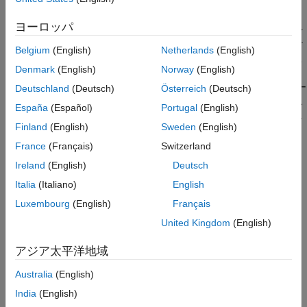
調整を行います。
カメラのキャリブレーション
3 次元ビジョン
ヨーロッパ
ビデオの分類やアクティビティ認識において、ツールボックスを
オブジェクトの追跡と動きの推定
使用することで、深層学習モデルを使用して、フレームのシーケ
Belgium
(English)
Netherlands
(English)
ンスを歩く、泳ぐ、座るなどの動作カテゴリに分類できます。こ
Denmark
(English)
Norway
(English)
れらの機能は、ヒューマン-コンピューター インタラクションや
監視などのタスクに不可欠です。ツールボックスは、ビデオ デー
Deutschland
(Deutsch)
Österreich
(Deutsch)
タ内の時間的パターンを解釈して複雑なアクティビティやジェス
España
(Español)
Portugal
(English)
チャを認識できるモデルの学習、評価、および展開をサポートし
Finland
(English)
Sweden
(English)
ています。
France
(Français)
Switzerland
主要なトピック
Ireland
(English)
Deutsch
Italia
(Italiano)
English
イメージ ラベラー入門
Luxembourg
(English)
Français
カスタム特徴抽出器の作成
United Kingdom
(English)
bag of visual words を用いたイメージの分類
Getting Started with Video Classification Using Deep Learning
アジア太平洋地域
カテゴリ
Australia
(English)
India
(English)
イメージ カテゴリの分類