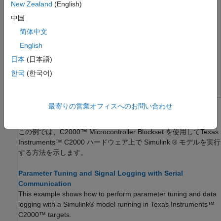
New Zealand
(English)
C2000マイクロコントローラーブロックセット のハードウ
ェア セットアップ
中国
Supported Texas Instruments C2000 Processors
简体中文
English
Texas Instruments C2000 プロセッサでサポートされている
日本
(日本語)
サードパーティ製ツール
한국
(한국어)
c2000setup
チュートリアル
最寄りの営業オフィスへのお問い合わせ
Texas Instruments C2000 Microcontroller Blockset 入門
この例では、C2000™ Microcontroller Blockset を使用してTexas
Instruments™ C2000 ハードウェア上で Simulink ® モデルを実行
する方法を示します。
Parameter Tuning and Signal Logging with Serial
Communication
This example shows how to perform parameter tuning and data
logging with a Simulink® model running in Texas Instruments™
C2000™ targets.