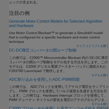
ェックが含まれる。
注目の例
Generate Motor Control Models for Selected Algorithm
and Hardware
Use Motor Control Blockset™ to generate a Simulink® model
that is configured for a specific hardware and motor control
technique.
ライブ スクリプトを開く
DC-DC降圧コンバータの閉ループ制御
この例では、C2000™ Microcontroller Blockset 内の DC-DC 降圧
コンバータの閉ループ制御をモデル化する方法を示します。この
モデルは、C2000 デジタル電源ブースター パックに接続された
F28379D Launchpad で動作します。
モデルを開く
ADC割り込みを使用したADC-PWM同期
この例では、 ADCブロックを使用してアナログ電圧をサンプリン
グし、PWM ブロックを使用してパルス波形を生成する方法を示
します。この例では、Hardware Interrupt ブロックを使用して、
PWM デューティ サイクルの変化を電圧のアナログからデジタル
への変換と同期させる方法も示します。生成されたコードでは、
モデルを開く
C2000 プロセッサを使用した直交エンコーダ付き PMSM
ADC入力の電圧の変化によって PWM 出力のデューティ サイクル