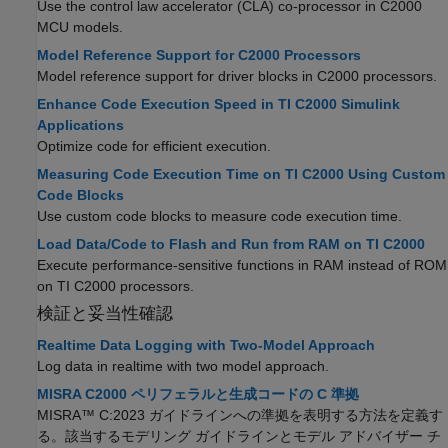
Use the control law accelerator (CLA) co-processor in C2000
MCU models.
Model Reference Support for C2000 Processors
Model reference support for driver blocks in C2000 processors.
Enhance Code Execution Speed in TI C2000 Simulink
Applications
Optimize code for efficient execution.
Measuring Code Execution Time on TI C2000 Using Custom
Code Blocks
Use custom code blocks to measure code execution time.
Load Data/Code to Flash and Run from RAM on TI C2000
Execute performance-sensitive functions in RAM instead of ROM
on TI C2000 processors.
検証と妥当性確認
Realtime Data Logging with Two-Model Approach
Log data in realtime with two model approach.
MISRA C2000 ペリフェラルと生成コードの C 準拠
MISRA™ C:2023 ガイドラインへの準拠を表明する方法を定義す
る。該当するモデリング ガイドラインとモデル アドバイザー チ