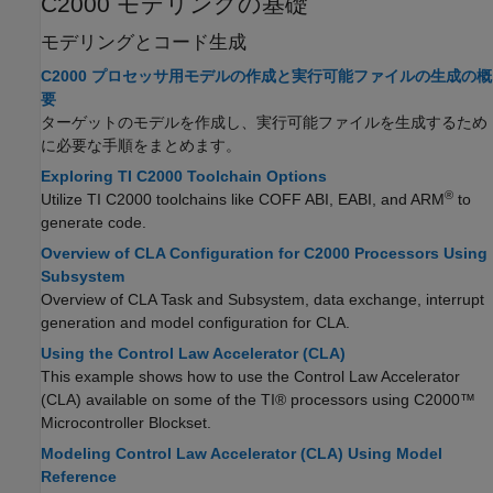
C2000
モデリングの基礎
モデリングとコード生成
C2000 プロセッサ用モデルの作成と実行可能ファイルの生成の概
要
ターゲットのモデルを作成し、実行可能ファイルを生成するため
に必要な手順をまとめます。
Exploring TI C2000 Toolchain Options
®
Utilize TI C2000 toolchains like COFF ABI, EABI, and ARM
to
generate code.
Overview of CLA Configuration for C2000 Processors Using
Subsystem
Overview of CLA Task and Subsystem, data exchange, interrupt
generation and model configuration for CLA.
Using the Control Law Accelerator (CLA)
This example shows how to use the Control Law Accelerator
(CLA) available on some of the TI® processors using C2000™
Microcontroller Blockset.
Modeling Control Law Accelerator (CLA) Using Model
Reference