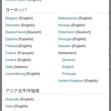
このブロックセットでは、プロセッサ間データ通信 (IPC) ブロッ
ヨーロッパ
クとコプロセッサ (CLA、制御補償器アクセラレータ) ブロックを
使用してマルチコア実行用のアルゴリズムを分割できます。
Belgium
(English)
Netherlands
(English)
®
Simulink
モデルをサポートされているハードウェアに直接接続
Denmark
(English)
Norway
(English)
して、ライブ I/O データ交換を行い、ラピッド プロトタイピング
Deutschland
(Deutsch)
Österreich
(Deutsch)
を行うことができます。
España
(Español)
Portugal
(English)
IQ Math および関連する最適化ルーチンを使用して、リアルタイ
Finland
(English)
Sweden
(English)
ムおよび割り込み駆動のコード実行用に C2000 MCU 用に最適化
France
(Français)
Switzerland
されたコードを生成し、リアルタイム信号監視、パラメーターの
調整、およびプロセッサインザループ (PIL) テスト (Embedded
Ireland
(English)
Deutsch
®
Coder
を使用) を実行できます。このブロックセットには、
Italia
(Italiano)
English
C2000 MCU (Motor Control Blockset™ および Embedded Coder
Luxembourg
(English)
Français
を使用) 上でモーター制御アプリケーションを構築および展開す
るのに役立つ参照例が含まれています。
United Kingdom
(English)
TM
®
アジア太平洋地域
C2000
is a trademark of Texas Instruments
.
Australia
(English)
インストールと構成
India
(English)