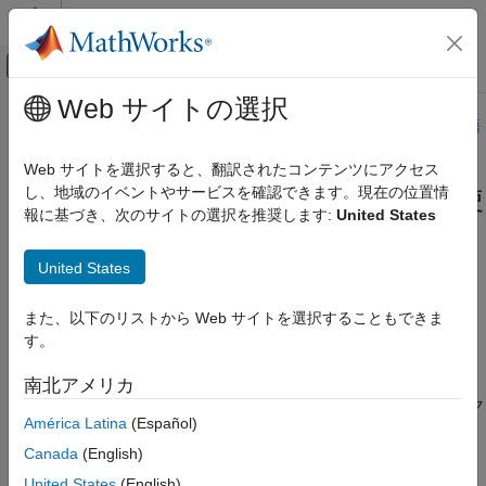
コンテンツへスキップ
MATLAB ヘルプ センター
オフキャンバス ナビゲーション メ
メインコンテンツ
Web サイトの選択
ドキュメンテーションのホーム
このページは機械翻訳を使用して翻訳されました。最新版の英語
を参照するには、ここをクリックします。
コード生成
Web サイトを選択すると、翻訳されたコンテンツにアクセス
制御システム
し、地域のイベントやサービスを確認できます。現在の位置情
C2000
Microcontroller Blockset
を使
報に基づき、次のサイトの選択を推奨します:
United States
C2000 Microcontroller Blockset
い始める
カテゴリ
United States
C2000 Microcontroller Blockset を使い始
Texas Instruments
C2000
マイクロコントローラー向けのアプリ
める
ケーションの設計、シミュレーション、実装
また、以下のリストから Web サイトを選択することもできま
用途
C2000™ Microcontroller Blockset
を使用すると、TI C2000マイ
す。
ペリフェラル
クロコントローラー (MCU ) のデジタル電力変換およびモーター
マルチプロセッサ アーキテクチャ モデリン
制御アプリケーションをモデル化できます。このブロックセット
南北アメリカ
グ
には、デジタル IO、 ADC、 ePWMなどのペリフェラル ブロック
接続済み IO シミュレーション
América Latina
(Español)
が含まれており、C2000 MCU を使用する産業向けおよびオート
信号の監視とパラメーター調整
モーティブ向けの ADC-PWM 同期を必要とする制御アルゴリズ
Canada
(English)
ムのシミュレーションを実行します。
展開と検証
United States
(English)