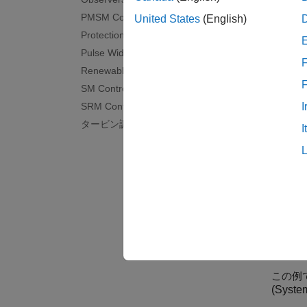
Estima
PMSM Control​
Use
Si
United States
(English)
Protection​
注目
Pulse Width Modulation
F
Renewables Control
Linea
SM Control
Lineari
SRM Control​
I
R2023b
タービン調速機​
Design
I
Design a
Model L
R2024b
Design
Design 
Lineari
R2025a
昇圧
この例
(System