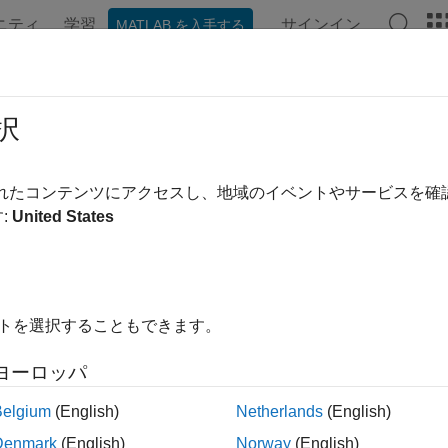
ニティ
学習
サインイン
MATLAB を入手する
ンテーション
例
関数
ブロック
アプリ
ビデオ
形化手法
択
の線形化によるロバストな制御システムの設計と、制御システ
されたコンテンツにアクセスし、地域のイベントやサービスを
形化、平均化方法、および時系列からの推定方法を使用して電
:
United States
ック
ization Techniques for Control Design
イトを選択することもできます。
ze Simscape™ models to support stability analysis and control 
ヨーロッパ
ize Models with Converters Using Averaged Switching
ze models with converter blocks using averaged switching in
Si
Belgium
(English)
Netherlands
(English)
Denmark
(English)
Norway
(English)