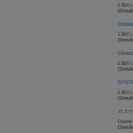
1 回
(Simuli
Clo
1 回
(Simuli
Clo
1 回
(Simuli
SYS
1 回
(Simuli
カスケ
Closed-
(Simuli