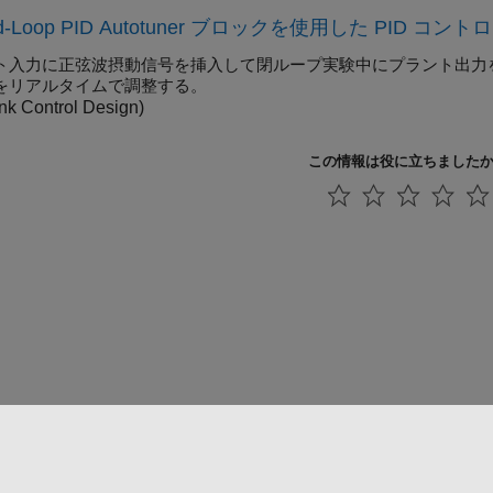
ed-Loop PID Autotuner ブロックを使用した PID
ト入力に正弦波摂動信号を挿入して閉ループ実験中にプラント出力を
をリアルタイムで調整する。
nk Control Design)
この情報は役に立ちました