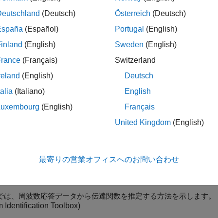
te Linear Models from Simulation Results
®
mulink
Control Design™
software to insert signals into a simu
Deutschland
(Deutsch)
Österreich
(Deutsch)
España
(Español)
Portugal
(English)
の例
inland
(English)
Sweden
(English)
rize DC-DC Converter Model
France
(Français)
Switzerland
ze a model of a DC-DC converter using averaged switching or an aver
reland
(English)
Deutsch
 以降
 PI Controller for DC-DC Converter
talia
(Italiano)
English
Luxembourg
(English)
Français
 PI controller for a DC-DC converter using classical control theory.
inearizer, Frequency Response Estimator, or PID tuner apps to strea
United Kingdom
(English)
 以降
 PID Control for DC Motor Using Classical Control Theo
a PID controller for a DC Motor using classical control theory. Alter
最寄りの営業オフィスへのお問い合わせ
zer, Frequency Response Estimator, or PID tuner apps to streamline t
 以降
コンバーター向け伝達関数モデルの推定
では、周波数応答データから伝達関数を推定する方法を示します。
 Identification Toolbox)