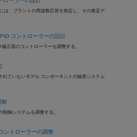
トローラーの設計
には、プラントの周波数応答を推定し、その推定デ
器の PID コントローラーの設計
の力率修正器のコントローラーを調整する。
定
、適切に線形化されていないモデル コンポーネントの線形システム
制御
ープの制御システムを調整する。
トル制御コントローラーの調整