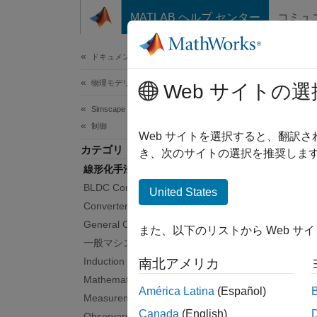
コンテンツへスキップ
MATLAB ヘルプ センター
コミュ
ドキュメ
ドキュメンテーションのホーム
物理モデリング
線
Web サイトの選
Simscape Electrical
制御
モデル
Web サイトを選択すると、翻訳
カテゴリ
直接線
き、次のサイトの選択を推奨します
線形化手法
トピ
BLDC Control​
United States
Converter Control​
Linear
General Control​
また、以下のリストから Web サ
Lineari
一般マシン制御​
Induction Machine Control
南北アメリカ
Linear
Mathematical Transforms
Lineari
América Latina
(Español)
Measurements
Canada
(English)
Observers​