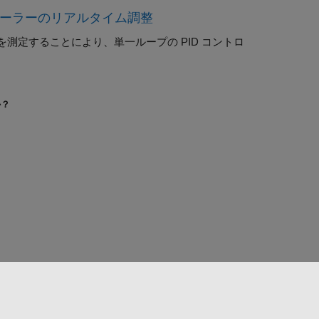
 コントローラーのリアルタイム調整
測定することにより、単一ループの PID コントロ
か？