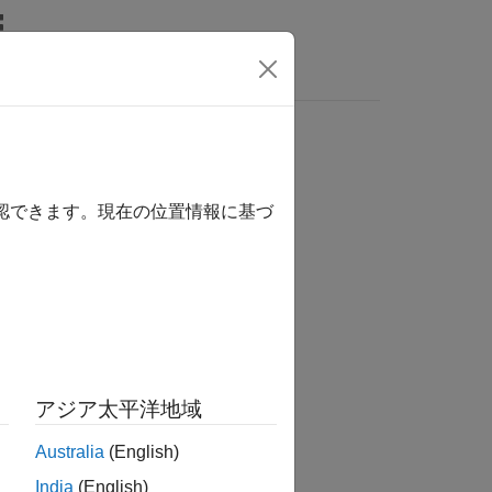
MATLAB Answers
ムの安定性の評価
確認できます。現在の位置情報に基づ
気モデルを線形化します。
design.
アジア太平洋地域
mscape Electrical™
software.
Australia
(English)
India
(English)