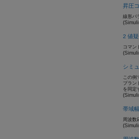
昇圧コ
線形パ
(Simuli
2 値
コマン
(Simuli
シミュ
この例
プラン
を同定する
(Simuli
帯域幅
周波数応
(Simuli