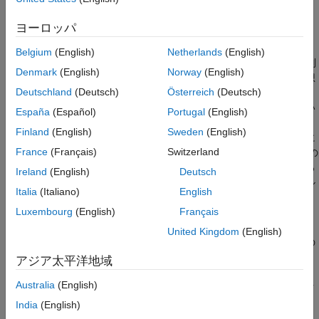
PID コントローラーの調整と結果の検証
参考
降圧コンバーター モデル
ヨーロッパ
降圧コンバーターは、DC を DC に変換します。この例のモデル
Belgium
(English)
Netherlands
(English)
では、スイッチング電源を使用して、DC 30 V の電源電圧を、制
Denmark
(English)
Norway
(English)
御された DC 電源電圧に変換します。このコンバーターは、理想
Deutschland
(Deutsch)
Österreich
(Deutsch)
的なスイッチではなく MOSFET を使用してモデル化すること
で、デバイスのオン抵抗が確実に正しく表現されるようにしてい
España
(Español)
Portugal
(English)
ます。このコンバーターの基準電圧から測定電圧までの応答は、
Finland
(English)
Sweden
(English)
これらの MOSFET スイッチを含んでいます。従来の PID 設計に
France
(Français)
Switzerland
は "基準電圧" (コントローラー出力) から測定電圧へのシステムの
線形モデルが必要です。しかし、このモデルにはスイッチがある
Ireland
(English)
Deutsch
ため、自動線形化によってゼロのシステムが得られます。モデル
Italia
(Italiano)
English
がゼロに線形化される場合、いくつかの代替方法を使用できま
Luxembourg
(English)
Français
す。
United Kingdom
(English)
システムの再線形化
。別の操作点またはシミュレーションの
スナップショット時間でモデルを線形化します。
アジア太平洋地域
Australia
(English)
新規プラントの同定
。測定またはシミュレートされたデータ
を使用してプラント モデルを同定します (System
India
(English)
Identification Toolbox™ ソフトウェアが必要です)。