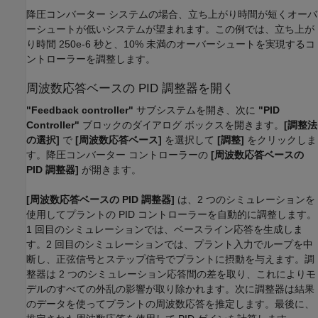
降圧コンバーター システムの場合、立ち上がり時間が短くオーバ
ーシュートが低いシステムが望まれます。この例では、立ち上が
り時間 250e-6 秒と、10% 未満のオーバーシュートを実現するコ
ントローラーを調整します。
周波数応答ベースの PID 調整器を開く
"Feedback controller"
サブシステムを開き、次に
"PID
Controller"
ブロックのダイアログ ボックスを開きます。
[調整法
の選択]
で
[周波数応答ベース]
を選択して
[調整]
をクリックしま
す。降圧コンバーター コントローラーの
[周波数応答ベースの
PID 調整器]
が開きます。
[周波数応答ベースの PID 調整器]
は、2 つのシミュレーションを
使用してプラントの PID コントローラーを自動的に調整します。
1 回目のシミュレーションでは、ベースライン応答を生成しま
す。2 回目のシミュレーションでは、プラント入力でループを中
断し、正弦信号とステップ信号でプラントに摂動を与えます。調
整器は 2 つのシミュレーション応答間の差を取り、これによりモ
デルのすべての外乱の影響が取り除かれます。次に調整器は結果
のデータを使ってプラントの周波数応答を推定します。最後に、