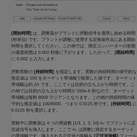
[開始時間]
は、調整器がプラントに摂動信号を適用し始める時間
(秒単位) です。プラントが調整に使用する定格操作点にある開始
時間を選択してください。この例では、降圧コンバーターの初期
の過渡状態は 0.002 秒後に下がります。したがって、
[開始時間]
に 0.002 と入力します。
摂動実験の
[持続時間]
を指定します。実験の持続時間の保守的な
推定値は 100 をターゲット帯域幅で除算した値です。ターゲット
帯域幅は約 2/τ です。ここで τ は目的の立ち上がり時間です。こ
の例では目的の立ち上がり時間が 250e-6 秒なので、ターゲット
帯域幅は毎秒 8000 ラジアンとなります。この例の持続時間の保
守的な推定値は 100/8000、つまり 0.0125 秒です。
[持続時間]
に
0.0125 秒を選択します。
実験中に調整器は 4 つの周波数 [1/3, 1, 3, 10]
でプラントに正
弦波信号を挿入します。ここで
は調整に指定するターゲット
の帯域幅です。挿入される正弦波の振幅を
[正弦波振幅]
フィール