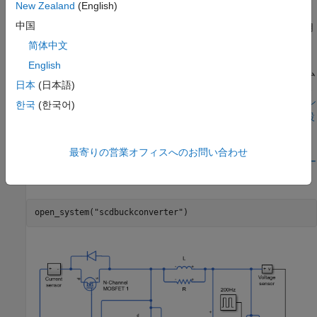
New Zealand
(English)
中国
周波数応答ベースの調整
。シミュレートされたデータを使用
してプラントの周波数応答を取得します。
简体中文
English
この例では
周波数応答ベースの PID 調整器
を使用して、システム
日本
(日本語)
の周波数応答を推定し、PID コントローラーを調整します。シス
テム同定を使用してプラント モデルを同定する例については、
シ
한국
(한국어)
ミュレートされた I/O データを使用した PID コントローラーの設
計
を参照してください。
最寄りの営業オフィスへのお問い合わせ
降圧コンバーター モデルの作成の詳細については、
降圧コンバー
ター
(Simscape Electrical)
を参照してください。
open_system(
"scdbuckconverter"