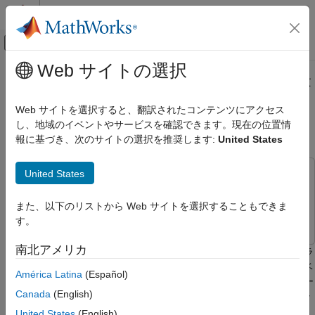
コンテンツへスキップ
MATLAB ヘルプ センター
オフキャンバス ナビゲーション メ
メインコンテンツ
Web サイトの選択
ドキュメンテーションのホーム
帯域幅近傍のプラントの周波数応答
制御システム
を使用した PID コントローラーの
Web サイトを選択すると、翻訳されたコンテンツにアクセス
設計
し、地域のイベントやサービスを確認できます。現在の位置情
Simulink Control Design
報に基づき、次のサイトの選択を推奨します:
United States
制御システムの設計と調整
PID コントローラーの調整
United States
この例では次を使用します。
モデルベースの PID コントローラー調整
Simscape Electrical
Simscape Electrical
帯域幅近傍のプラントの周波数応答を使用し
また、以下のリストから Web サイトを選択することもできま
Simulink Control Design
Simulink Control Design
た PID コントローラーの設計
す。
項目一覧
南北アメリカ
この例では、線形化できないプラントに対する PID コントローラ
降圧コンバーター モデル
ーの調整方法の 1 つについて説明します。ここでは周波数応答ベ
周波数応答ベースの PID 調整器を開く
América Latina
(Español)
ースの PID 調整器を使用して、制御帯域幅近傍での降圧コンバー
実験設定の指定
Canada
(English)
ターの周波数応答を自動的に特徴付けた後、PID コントローラー
設計目標の指定
を調整します。
United States
(English)