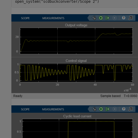
open_system(
"scdbuckconverter/Scope 2"