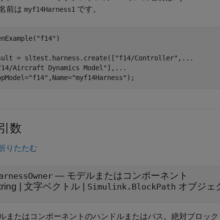
名前は
です。
myf14Harness1
enExample(
"f14"
)

sult = sltest.harness.create([
"f14/Controller"
,
...
f14/Aircraft Dynamics Model"
],
...
opModel=
"f14"
,Name=
"myf14Harness"
引数
折りたたむ
—
モデルまたはコンポーネント
arnessOwner
tring
|
文字ベクトル
|
オブジェ
Simulink.BlockPath
ルまたはコンポーネントのハンドルまたはパス。絶対ブロック パス