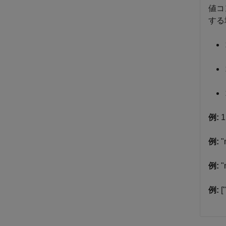
値コ
する
例:
1
例:
"
例:
"
例:
[