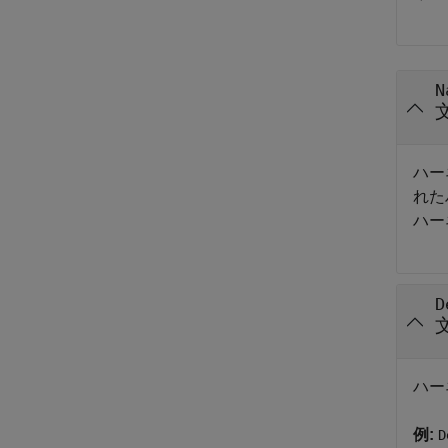
N
ハー
れた
ハー
D
ハー
例:
D