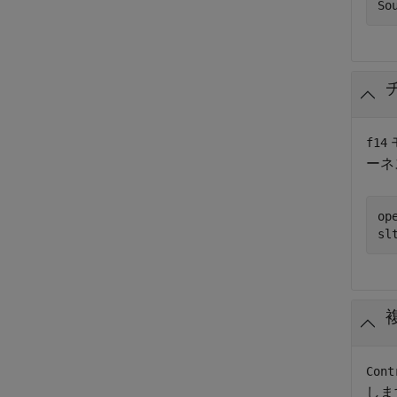
So
f14
ーネ
op
sl
Cont
しま