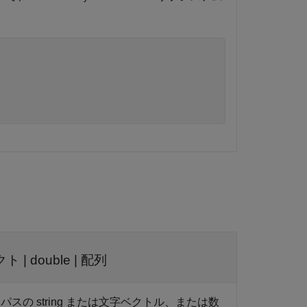
クト
|
double
|
配列
の string または文字ベクトル、または数