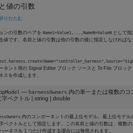
と値の引数
折りたたむ
ョンの引数のペアを
として指
Name1=Value1,...,NameN=ValueN
る値です。名前と値の引数は他の引数の後に指定しなければな
est.harness.create(Name="controller_harness",Source="Sig
ネント用の Signal Editor ブロック ソースと To File ブロ
ネスを作成します。
—
内の単一または複数のコ
opModel
harnessOwners
文字ベクトル
|
string
|
double
内のコンポーネントの最上位モデル。最上位モデルの数値
essOwners
字ベクトルとして指定します。この名前と値の引数は、複数の
ハーネスを 1 つだけ作成する場合には無視されます。