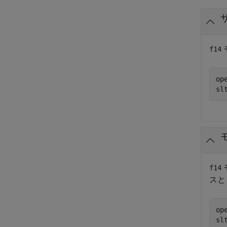
f14
op
sl
f14
スと
op
sl