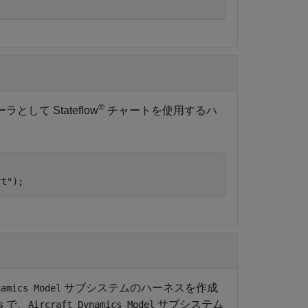
®
して Stateflow
チャートを使用するハ
rt"
);
サブシステムのハーネスを作成
namics Model
で、
サブシステム
s
Aircraft Dynamics Model