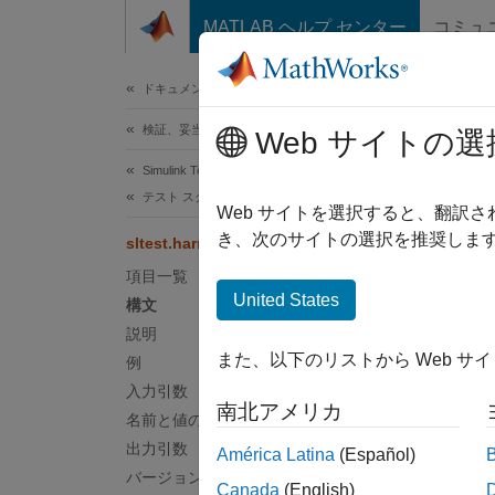
コンテンツへスキップ
MATLAB ヘルプ センター
コミュ
ドキュメ
ドキュメンテーションのホーム
検証、妥当性確認、テスト
slte
Web サイトの選
Simulink Test
テスト スクリプト
テスト
Web サイトを選択すると、翻訳
き、次のサイトの選択を推奨します
sltest.harness.create
ページ
項目一覧
構文
United States
構文
説明
sltest
また、以下のリストから Web サ
例
sltest
入力引数
result
南北アメリカ
説明
名前と値の引数
出力引数
América Latina
(Español)
sltest
バージョン履歴
Canada
(English)
コンポ