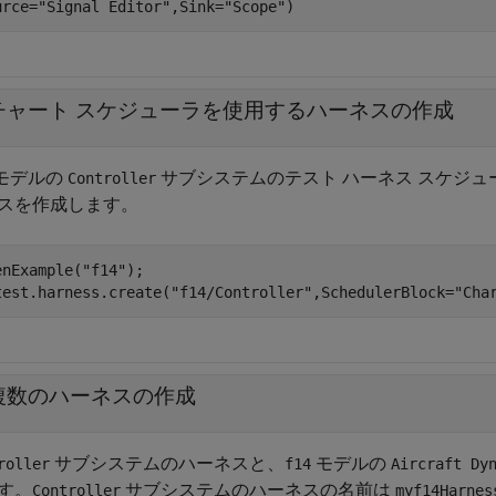
urce=
"Signal Editor"
,Sink=
"Scope"
)
チャート スケジューラを使用するハーネスの作成
モデルの
サブシステムのテスト ハーネス スケジューラと
Controller
スを作成します。
enExample(
"f14"
);

test.harness.create(
"f14/Controller"
,SchedulerBlock=
"Cha
複数のハーネスの作成
サブシステムのハーネスと、
モデルの
roller
f14
Aircraft Dy
す。
サブシステムのハーネスの名前は
Controller
myf14Harnes