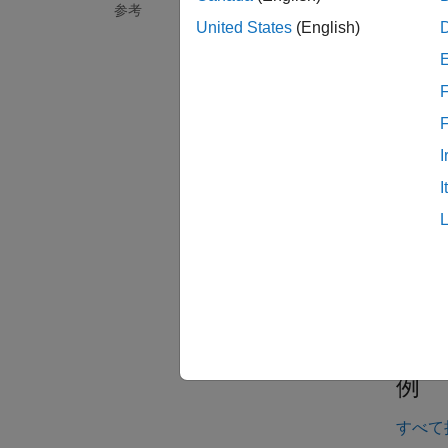
参考
ィブな
United States
(English)
例
F
sltest
ます。
I
を作成
I
例
=
result
す。
例
例
すべて