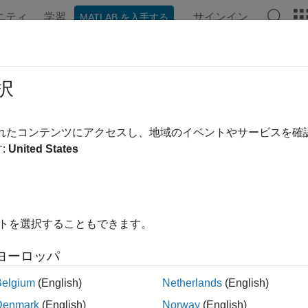
ニティ
学習
サインイン
MATLAB を入手する
ンテーション
例
関数
ブロック
アプリ
ビデオ
st.harness.create
択
 ハーネスの作成
されたコンテンツにアクセスし、地域のイベントやサービスを
:
United States
内をすべて折りたたむ
.harness.create(harnessOwner)
イトを選択することもできます。
.harness.create(harnessOwner,Name=Value)
 = sltest.harness.create(harnessOwner,
___
)
ヨーロッパ
Belgium
(English)
Netherlands
(English)
は、既定のプロパティを使用し
.harness.create(
)
harnessOwner
Denmark
(English)
Norway
(English)
ーネント
に対して 1 つ以上のテスト ハーネス