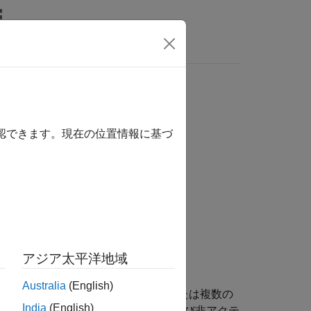
MATLAB Answers
確認できます。現在の位置情報に基づ
アジア太平洋地域
Australia
(English)
て、単一のモデル コンポーネントまたは複数の
India
(English)
を作成します。モデルのアクティブおよび非アクテ