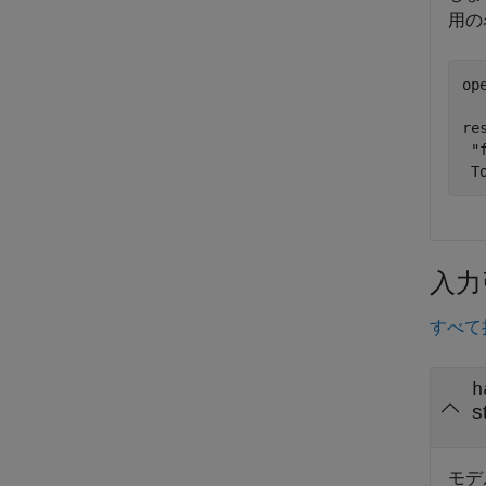
用の
op
re
"
 T
入力
すべて
h
s
モデ