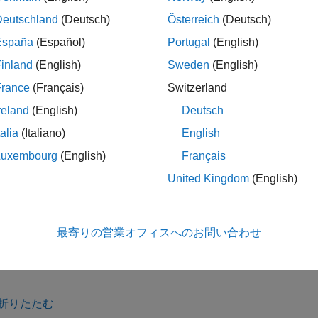
harnessOwner
コンフィギュレーション セットが、作成されたハーネスにコ
Deutschland
(Deutsch)
Österreich
(Deutsch)
España
(Español)
Portugal
(English)
inland
(English)
Sweden
(English)
は、1 つ以上の名
.harness.create(
,
)
harnessOwner
Name=Value
France
(Français)
Switzerland
複数のハーネスを作成すると、すべてのハーネスで指定された
reland
(English)
Deutsch
した後で、そのプロパティを変更できます。
talia
(Italiano)
English
Luxembourg
(English)
Français
United Kingdom
(English)
はハーネスを作成
 sltest.harness.create(
,
___
)
harnessOwner
最寄りの営業オフィスへのお問い合わせ
折りたたむ