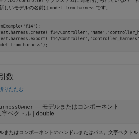
モデルの
サブシステムに関連付けられているハー
Controller
新しいモデルの名前は
です。
model_from_harness
enExample(
'f14'
);

test.harness.create(
'f14/Controller'
,
'Name'
,
'controller_
test.harness.export(
'f14/Controller'
,
'controller_harness
odel_from_harness'
);
引数
折りたたむ
—
モデルまたはコンポーネント
arnessOwner
文字ベクトル
|
double
ルまたはコンポーネントのハンドルまたはパス。文字ベクトルまたは