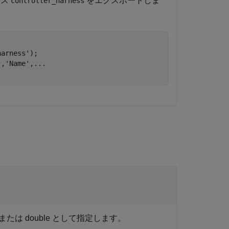
ネス
をエクスポートしま
controller_harness
harness'
);

'
,
'Name'
,
...
 double として指定します。