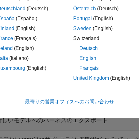
Deutschland
(Deutsch)
Österreich
(Deutsch)
ポートする前にモデルが保存されていなければなりません。
España
(Español)
Portugal
(English)
inland
(English)
Sweden
(English)
France
(Français)
Switzerland
は、ハーネス
.harness.export(
,
)
harne
harnessOwner
harnessName
reland
(English)
Deutsch
ント
から切り離し、そのハーネスを既定の名前をもつ
harnessOwner
talia
(Italiano)
English
します。
Luxembourg
(English)
Français
United Kingdom
(English)
最寄りの営業オフィスへのお問い合わせ
折りたたむ
新しいモデルへのハーネスのエクスポート