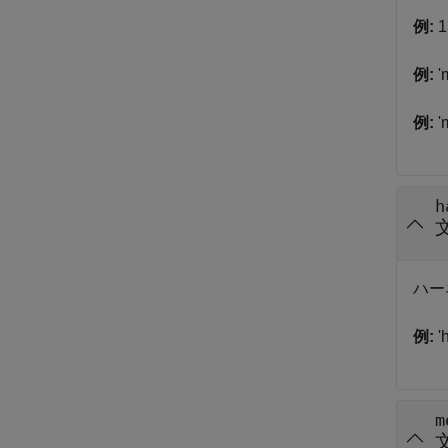
例:
1
例:
'
例:
'
h
ハー
例:
'
m