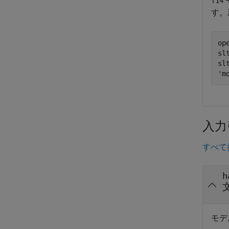
f14
す。
op
sl
sl
'm
入力
すべて
h
モデ