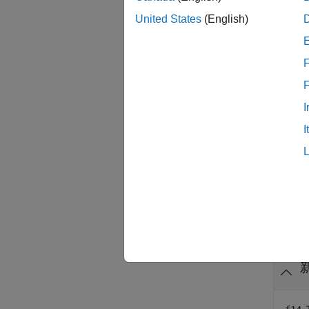
United States
(English)
エクス
F
例
sltest
I
ポーネ
I
ポート
例
例
すべて