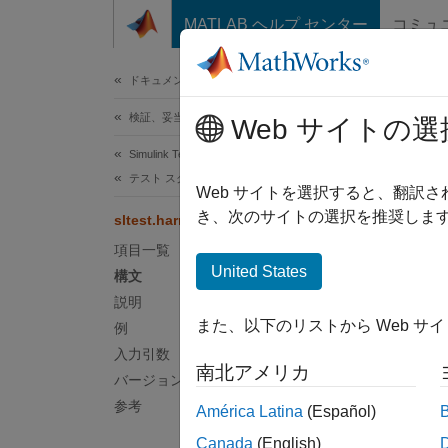
コンテンツへスキップ
MATLAB ヘルプ センター
コミュ
ドキュメ
ドキュメンテーションのホーム
検証、妥当性確認、テスト
slte
Web サイトの選
Simulink Test
テスト スクリプト
テスト 
Web サイトを選択すると、翻訳
き、次のサイトの選択を推奨します
sltest.harness.export
ページ
項目一覧
構文
United States
構文
説明
sltest
また、以下のリストから Web サ
例
sltest
説明
入力引数
南北アメリカ
バージョン履歴
sltest
参考
América Latina
(Español)
関連付
Canada
(English)
ポート