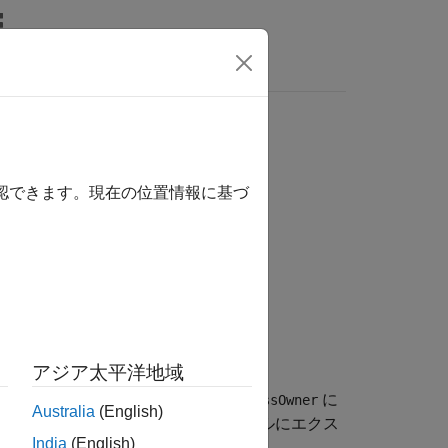
MATLAB Answers
確認できます。現在の位置情報に基づ
e)
アジア太平洋地域
、モデルまたはコンポーネント
に
harnessOwner
Australia
(English)
®
で指定された新しい Simulink
モデルにエクス
India
(English)