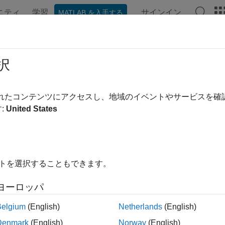
ニティ
学習
サインイン
MATLAB を入手する
ンテーション
例
関数
ブロック
アプリ
ビデオ
st.harness.export
択
ハーネスを Simulink モデルにエクスポート
されたコンテンツにアクセスし、地域のイベントやサービスを
:
United States
内をすべて折りたたむ
.harness.export(harnessOwner,harnessName,'Name',modelNam
イトを選択することもできます。
.harness.export(harnessOwner,harnessName)
ヨーロッパ
は
.harness.export(
,
,
,
)
harnessOwner
harnessName
'Name'
modelName
Belgium
(English)
Netherlands
(English)
けられているハーネス
を
のペア
harnessName
'Name',modelName
Denmark
(English)
Norway
(English)
します。