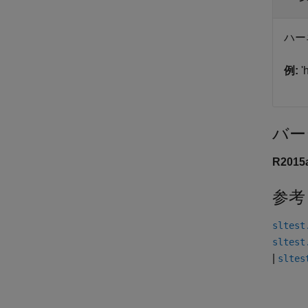
ハー
例:
'
バー
R201
参考
sltest
sltest
|
sltes