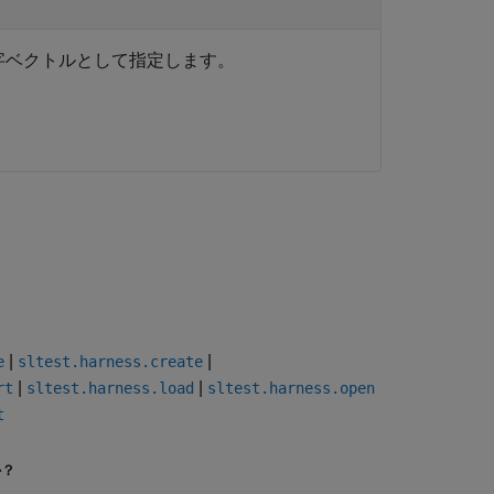
文字ベクトルとして指定します。
|
|
e
sltest.harness.create
|
|
rt
sltest.harness.load
sltest.harness.open
t
か？