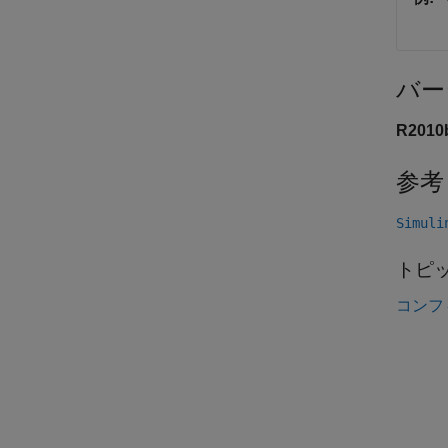
バー
R201
参考
Simuli
トピ
コンフ