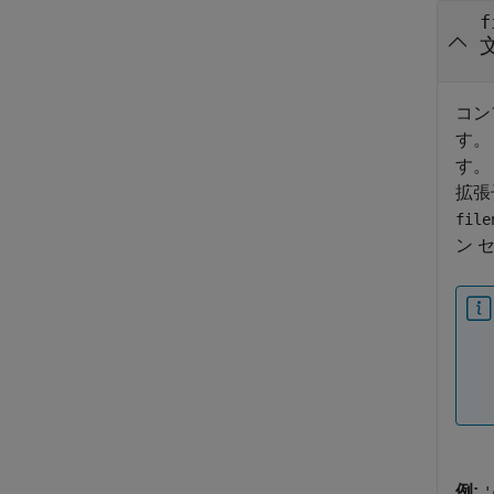
f
コン
す。
す。
拡張
file
ン 
例:
'