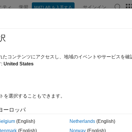
ニティ
学習
サインイン
MATLAB を入手する
ンテーション
例
関数
ブロック
アプリ
ビデオ
ulink.BlockDiagram.saveActiveConf
択
のアクティブなコンフィギュレーション セットを保存
されたコンテンツにアクセスし、地域のイベントやサービスを
:
United States
内をすべて折りたたむ
nk.BlockDiagram.saveActiveConfigSet(model, file)
イトを選択することもできます。
ヨーロッパ
はモデル
nk.BlockDiagram.saveActiveConfigSet(
,
)
model
file
ァイルまたは MAT ファイルに保存します。
Belgium
(English)
Netherlands
(English)
Denmark
(English)
Norway
(English)