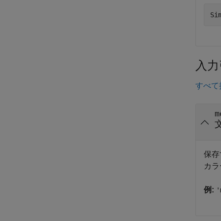
Si
入力
すべて
m
保存
カラ
例:
'