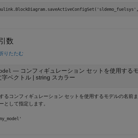
mulink.BlockDiagram.saveActiveConfigSet(
'sldemo_fuelsys'
引数
折りたたむ
—
コンフィギュレーション セットを使用する
odel
文字ベクトル
|
string スカラー
するコンフィギュレーション セットを使用するモデルの名前または
ーとして指定します。
my_model'