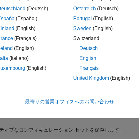
Deutschland
(Deutsch)
Österreich
(Deutsch)
España
(Español)
Portugal
(English)
折りたたむ
inland
(English)
Sweden
(English)
France
(Français)
Switzerland
コンフィギュレーション セットを保存する
reland
(English)
Deutsch
talia
(Italiano)
English
モデルからコンフィギュレーション セットを
mo_fuelsys
Conf
Luxembourg
(English)
Français
に保存します。
onfig_set.mat
United Kingdom
(English)
ールトトレラント燃料制御システムのモデル化
のモデル例
sld
最寄りの営業オフィスへのお問い合わせ
enExample(
'simulink_automotive/ModelingAFaultTolerantFue
demo_fuelsys
ティブなコンフィギュレーション セットを保存します。