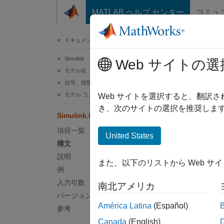
コンテンツへスキップ
MATLAB ヘルプ センター
コミュ
ドキュメ
ドキュメンテーションのホーム
Simulink
Sim
Web サイトの選
モデル化
信号、状態、パラメーターの設定
モデル コンフィギュレーション セット
モデル
Web サイトを選択すると、翻訳
き、次のサイトの選択を推奨します
Simulink.BlockDiagram.saveActiveConfigSet
ページ
項目一覧
構文
United States
構文
Simuli
説明
また、以下のリストから Web サ
説明
例
入力引数
南北アメリカ
Simuli
バージョン履歴
を
フ
.m
América Latina
(Español)
参考
Canada
(English)
例