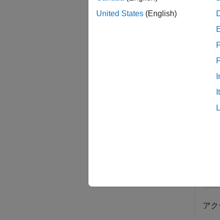
United States
(English)
例
すべて
F
I
I
slde
my_c
フォ
op
sl
アク