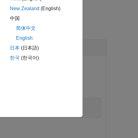
New Zealand
(English)
中国
简体中文
English
日本
(日本語)
한국
(한국어)
オブジェクトとしてファイル
igSet
を開きます。
emo_fuelsys
lControlSystemExample'
)
