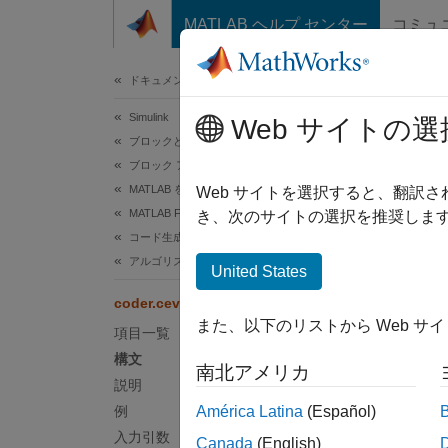
コンテンツへスキップ
MATLAB ヘルプ センター
コミュ
ドキュメ
ドキュメンテーションのホーム
Simulink
code
Web サイトの選
ブロックとブロックセットの作成
ブロック アルゴリズムの作成
MATLAB を使用したブロックの作成
生成コ
Web サイトを選択すると、翻訳
MATLAB Functions を使用したブロックの作成
き、次のサイトの選択を推奨します
コード生成のためのプログラミング
ページ
構文
アルゴリズム設計の基礎
United States
coder.ceval
out = 
また、以下のリストから Web サ
out = 
項目一覧
説明
構文
南北アメリカ
説明
out = 
例
América Latina
(Español)
呼び出
入力引数
Canada
(English)
た C