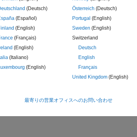
を呼び出すには、
num
isnum = coder.ceval("isalnum",myChar
Deutschland
(Deutsch)
Österreich
(Deutsch)
España
(Español)
Portugal
(English)
++ 関数によって返される出力の型は、コード生成時にコード 
inland
(English)
Sweden
(English)
呼び出しの前に、
の型を (ダミー値を代入するなどし
ceval
out
る変数は、
(MATLAB Coder)
または
(MAT
coder.ref
coder.wref
France
(Français)
Switzerland
参照渡しすることができます。
reland
(English)
Deutsch
talia
(Italiano)
English
++ 標準関数を呼び出すには、
(MATLAB Coder)
ま
coder.cinclude
ッダー ファイルを指定する必要があります。カスタム C/C++
Luxembourg
(English)
Français
(MATLAB Coder)
を使用して外部ソース
coder.updateBuildInfo
United Kingdom
(English)
。
®
は、生成コードでのみ使用できます。MATLAB
の
der.ceval
最寄りの営業オフィスへのお問い合わせ
。MATLAB 関数が MATLAB で実行されているかどうかを判
。