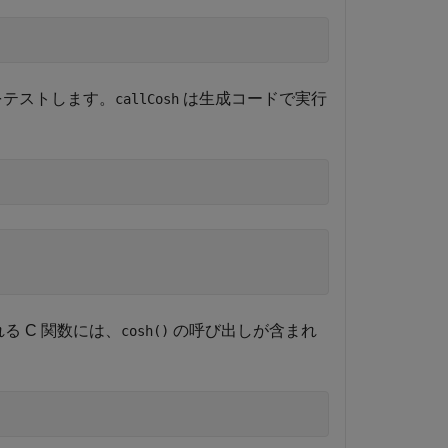
テストします。
は生成コードで実行
callCosh
る C 関数には、
の呼び出しが含まれ
cosh()