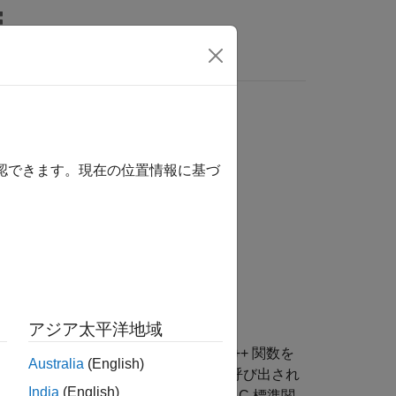
MATLAB Answers
確認できます。現在の位置情報に基づ
アジア太平洋地域
ドから
で指定された C/C++ 関数を
functionName
Australia
(English)
つ以上の入力引数を渡すことができます。呼び出され
India
(English)
えば、入力
と出力
をもつ C 標準関