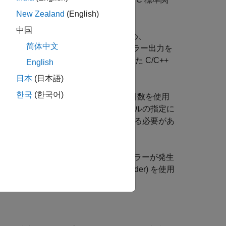
myChar
isNum
を使用します。
)
New Zealand
(English)
中国
ジェネレーターによって認識されないため、
简体中文
て) 指定する必要があります。非スカラー出力を
LAB Coder)
を使用して、呼び出された C/C++
English
日本
(日本語)
한국
(한국어)
たは
の
引数を使用
coder.ceval
"-headerfile"
 関数を呼び出すには、ヘッダー ファイルの指定に
 ファイルまたはライブラリも指定する必要があ
実行中に
を呼び出すとエラーが発生
coder.ceval
断するには、
(MATLAB Coder)
を使用
coder.target