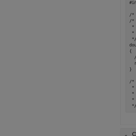
#i
/*
/*

 *
 *
 */
do
{

  
  
}

/*

 *
 *

 * 