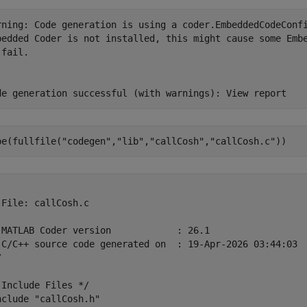
rning: Code generation is using a coder.EmbeddedCodeConfi
bedded Coder is not installed, this might cause some Embe
fail.

pe(fullfile(
"codegen"
,
"lib"
,
"callCosh"
,
"callCosh.c"
))
 File: callCosh.c

 MATLAB Coder version            : 26.1

 C/C++ source code generated on  : 19-Apr-2026 03:44:03



 Include Files */

nclude "callCosh.h"
