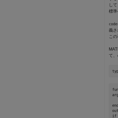
し
標準
code
義さ
この
MA
て、
ty
fu
arg
  
end
ou
if