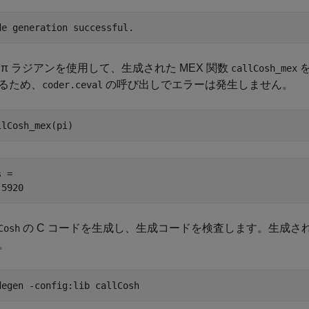
度
π
ラジアンを使用して、生成された MEX 関数
を
callCosh_mex
るため、
の呼び出しでエラーは発生しません。
coder.ceval
llCosh_mex(pi)
 = 

の C コードを生成し、生成コードを検査します。生成され
Cosh
。
degen 
-config:lib
callCosh