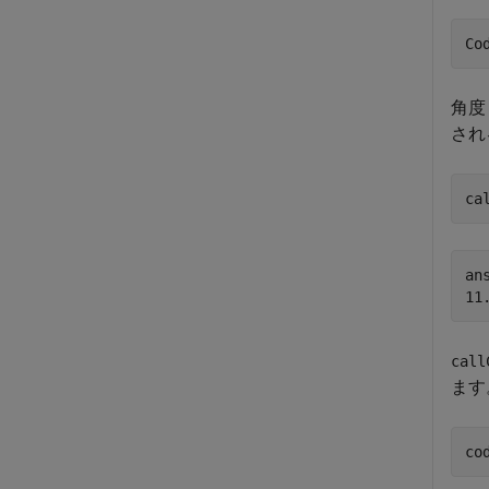
角
され
ca
ans
call
ます
co