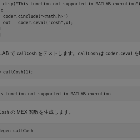
  disp("This function not supported in MATLAB execution")
e

  coder.cinclude("<math.h>")

  out = coder.ceval("cosh",x);



LAB で
をテストします。
は
を
callCosh
callCosh
coder.ceval
= callCosh(1);
の MEX 関数を生成します。
Cosh
degen 
callCosh