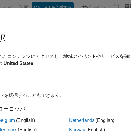
ニティ
学習
サインイン
MATLAB を入手する
ンテーション
例
関数
ブロック
アプリ
ビデオ
r.ceval
択
ードから C/C++ 関数を呼び出す
されたコンテンツにアクセスし、地域のイベントやサービスを
:
United States
内をすべて折りたたむ
coder.ceval(functionName,arg1,...,argN)
イトを選択することもできます。
coder.ceval(options,functionName,arg1,...,argN)
ヨーロッパ
は、生成されたコー
coder.ceval(
,
)
functionName
arg1,...,argN
Belgium
(English)
Netherlands
(English)
します。関数呼び出し内の呼び出される C/C++ 関数に 1 
Denmark
(English)
Norway
(English)
/C++ 関数は、単一のスカラー出力を返すことができます。たと