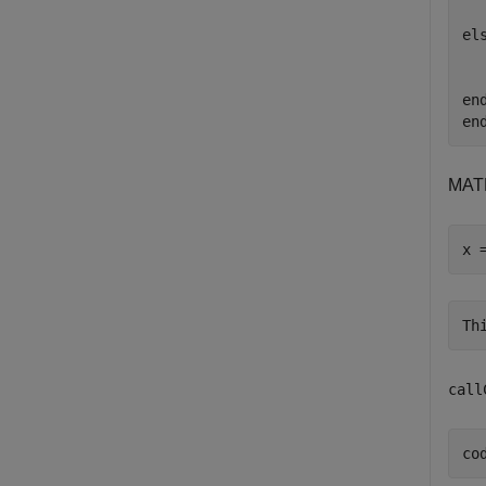
  
els
  
  
end
MAT
x 
call
co