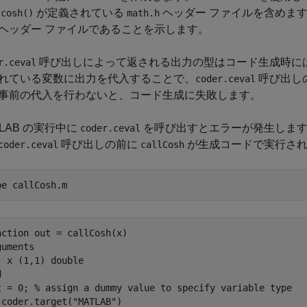
て
が定義されている
ヘッダー ファイルを含めま
cosh()
math.h
ヘッダー ファイルであることを示します。
呼び出しによって返される出力の型はコード生成時に
r.ceval
れている変数に出力を代入することで、
呼び出し
coder.ceval
事前の代入を行わないと、コード生成に失敗します。
TLAB の実行中に
を呼び出すとエラーが発生しま
coder.ceval
呼び出しの前に
が生成コードで実行され
coder.ceval
callCosh
pe 
callCosh.m
nction out = callCosh(x)

uments

  x (1,1) double



t = 0; % assign a dummy value to specify variable type

 coder.target("MATLAB")
