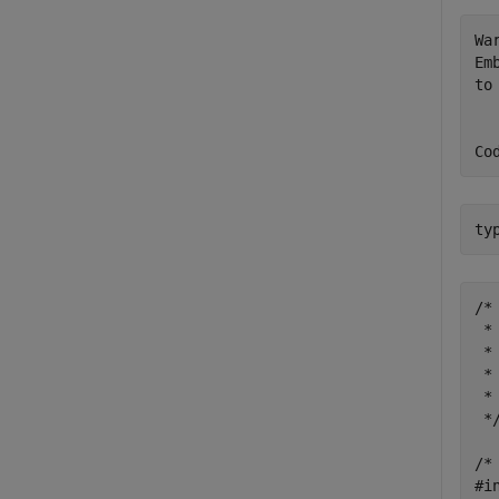
Wa
Em
to 
ty
/*

 *
 *

 *
 *
 */
/*
#i