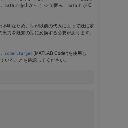
す。
を山かっこ
で囲み、
が C
math.h
<>
math.h
は不明なため、型が以前の代入によって既に定
の出力を既知の型に変換する必要があります。
す。
(MATLAB Coder)
を使用し
coder.target
ていることを確認してください。