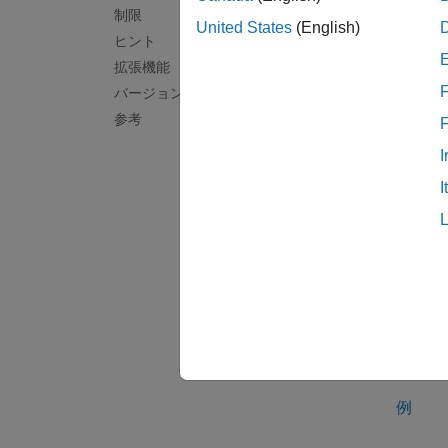
制限
数
isal
United States
(English)
ヒント
拡張機能
C/C
F
バージョン履歴
coder.
参考
保持す
関数に
I
I
C/C
してヘ
加え、
ります
関数
co
します
します
例