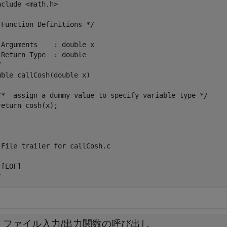
nclude <math.h>

 Function Definitions */

 Arguments    : double x

 Return Type  : double



uble callCosh(double x)

/*  assign a dummy value to specify variable type */

return cosh(x);

 File trailer for callCosh.c

[EOF]

C ファイル入力/出力関数の呼び出し