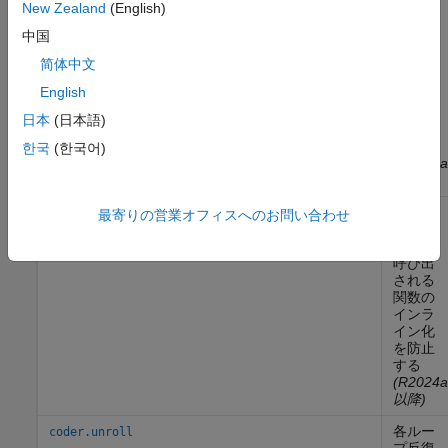
New Zealand
(English)
生成さ
coder.inlineCall
れたコ
中国
ードで
呼び出
简体中文
される
English
関数を
インラ
日本
(日本語)
イン化
する
한국
(한국어)
(R2024a
以降)
生成さ
coder.nonInlineCall
最寄りの営業オフィスへのお問い合わせ
れたコ
ードで
呼び出
される
関数の
インラ
イン化
を防止
する
(R2024a
以降)
各ルー
coder.unroll
プ反復