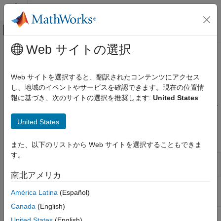
コンテンツへスキップ
MATLAB ヘルプ センター
オフキャンバス ナビゲーション メ
メインコンテンツ
Web サイトの選択
ドキュメンテーションのホーム
パフォーマンス
Simulink
Web サイトを選択すると、翻訳されたコンテンツにアクセス
ブロックとブロックセットの作成
生成コードのパフォーマンス改善のためのガイドライン
し、地域のイベントやサービスを確認できます。現在の位置情
ブロック アルゴリズムの作成
®
コード生成を目的とする MATLAB
アルゴリズムを設計する際
報に基づき、次のサイトの選択を推奨します:
United States
MATLAB を使用したブロックの作成
は、生成コードのパフォーマンスを改善するために以下のガイド
ラインに従ってください。
MATLAB Functions を使用したブロックの作成
United States
カテゴリ
ブロック
また、以下のリストから Web サイトを選択することもできま
MATLAB Function ブロックの基礎
す。
MATLAB Function ブロック内の変数
MATLAB
MATLAB
コードを
Simulink
モデルに含
Function
める
MATLAB Function ブロック エディター
南北アメリカ
コード生成のためのプログラミング
関数
América Latina
(Español)
パフォーマンス
Canada
(English)
現在の
coder.areUnboundedVariableSizedArraysSupported
United States
(English)