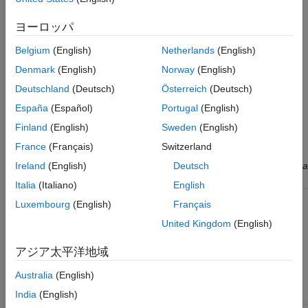
コンフ
ィグレ
ーショ
ヨーロッパ
ン設定
で非有
Belgium
(English)
Netherlands
(English)
界の可
Denmark
(English)
Norway
(English)
変サイ
ズ配列
Deutschland
(Deutsch)
Österreich
(Deutsch)
が許可
されて
España
(Español)
Portugal
(English)
いるか
Finland
(English)
Sweden
(English)
どうか
を確認
France
(Français)
Switzerland
する
(R2024a
Ireland
(English)
Deutsch
以降)
Italia
(Italiano)
English
生成さ
coder.inline
Luxembourg
(English)
Français
れたコ
ードで
United Kingdom
(English)
現在の
関数の
アジア太平洋地域
インラ
イン化
Australia
(English)
を制御
する
India
(English)