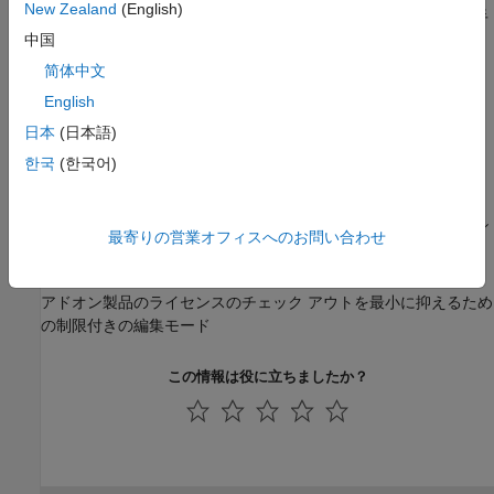
New Zealand
(English)
大規模モデルのコンパイルを高速化するためのワークフロー、手
法、および例
中国
実行時パラメーター
简体中文
C コードを再生成せずに、シミュレーション タスクを高速化し、
English
パラメーター値を変更
日本
(日本語)
シミュレーション速度を向上させるためのコードの生成
한국
(한국어)
物理モデルをコードに変換してシミュレーションを高速化する
トラブルシューティング
Simscape モデルで Simulink ツールを使用する際の、一般的なシ
最寄りの営業オフィスへのお問い合わせ
ミュレーション エラー、制約および制限
アドオン製品のライセンス管理
アドオン製品のライセンスのチェック アウトを最小に抑えるため
の制限付きの編集モード
この情報は役に立ちましたか？