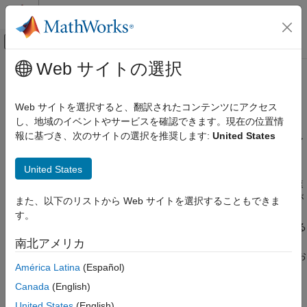
コンテンツへスキップ
MATLAB ヘルプ センター
オフキャンバス ナビゲーション メ
メインコンテンツ
Web サイトの選択
ドキュメンテーションのホーム
パフォーマンスの最適化とトラブ
物理モデリング
ルシューティング
Web サイトを選択すると、翻訳されたコンテンツにアクセス
し、地域のイベントやサービスを確認できます。現在の位置情
Simscape
報に基づき、次のサイトの選択を推奨します:
United States
大規模モデルのコンパイルおよびシミュレーションのパフォーマ
カテゴリ
ンスの向上、トラブルシューティング、アドオン製品ブロックと
Simscape 入門
United States
のモデル共有を行う
Foundation ブロック ライブラリ
パフォーマンスの最適化には、大規模モデルのコンパイルの高速
物理モデリング手法
化およびシミュレーション時間の短縮のためのさまざまな手法が
また、以下のリストから Web サイトを選択することもできま
®
含まれます。モデルを C コードに変換すると、Simulink
のアク
シミュレーションと解析
す。
セラレータ モードを使用してシミュレーション時間を短縮できる
Simscape リアルタイム シミュレーション
ようになります。Simscape™ 実行時パラメーターにより、C コ
南北アメリカ
パフォーマンスの最適化とトラブルシュー
ードを再生成することなく、シミュレーション タスクの高速化お
ティング
América Latina
(Español)
よびパラメーター値の変更を行えます。
大規模モデルのコンパイル時間の短縮
Canada
(English)
実行時パラメーター
Simscape 編集モード機能により、アドオン製品のブロックを含
United States
(English)