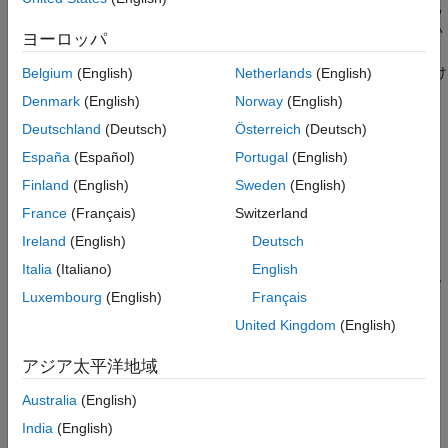
シミュレーション速度を向上させるため
むモデルを制限モードで開き、シミュレーションや保存ができる
のコードの生成
ようになります。アドオン製品がマシンにインストールされてい
ヨーロッパ
トラブルシューティング
れば、製品のライセンスをチェックアウトする必要はありませ
アドオン製品のライセンス管理
ん。シミュレーション モデルをチームや組織全体でコストをかけ
Belgium
(English)
Netherlands
(English)
カスタマイズ
ずに配布できるようにすることが目的です。
Denmark
(English)
Norway
(English)
Deutschland
(Deutsch)
Österreich
(Deutsch)
よく参照されるトピック
España
(Español)
Portugal
(English)
Enable Component Reuse During Compilation
Finland
(English)
Sweden
(English)
スケーラブルなコンパイルについて
France
(Français)
Switzerland
シミュレーション エラーのトラブルシューティング
Ireland
(English)
Deutsch
制限
Italia
(Italiano)
English
Simscape の実行時パラメーターと Simulink の調整可能なパラメ
Luxembourg
(English)
Français
ーターの違い
United Kingdom
(English)
Simscape と Simulink でのコード生成の違い
Simscape 編集モードについて
アジア太平洋地域
Australia
(English)
カテゴリ
India
(English)
大規模モデルのコンパイル時間の短縮