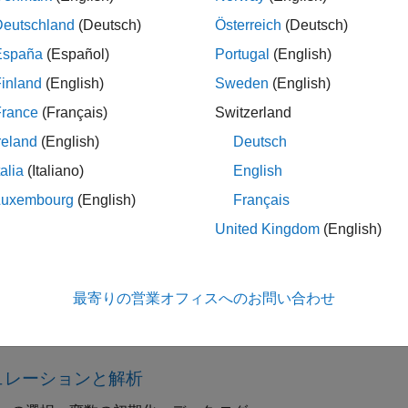
スタム コンポーネント モデルを作成することができます。MA
Deutschland
(Deutsch)
Österreich
(Deutsch)
、Simulink で物理システムの制御システムを設計すること
España
(Español)
Portugal
(English)
L) システムなどの他のシミュレーション環境に展開するため、Sims
inland
(English)
Sweden
(English)
France
(Français)
Switzerland
cape 入門
reland
(English)
Deutsch
cape の基礎を学ぶ
talia
(Italiano)
English
Luxembourg
(English)
Français
ndation ブロック ライブラリ
United Kingdom
(English)
dation および Utilities ライブラリ内の物理モデリング
最寄りの営業オフィスへのお問い合わせ
モデリング手法
の構築手法とベスト プラクティス、物理単位、故障のモデル
ュレーションと解析