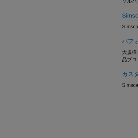
ソルバ
Sim
Sim
パフ
大規模
品ブロ
カス
Sim