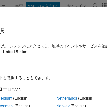
ニティ
学習
サインイン
MATLAB を入手する
ンテーション
例
関数
ブロック
アプリ
言語構文
scape
択
リリース ノート
されたコンテンツにアクセスし、地域のイベントやサービスを
ドメイン物理システムのモデル化とシミュレ
:
United States
PDF 版ドキュ
ン
®
cape™ を使用すると、Simulink
環境内に物理システムのモデルを
線図やその他のモデリング パラダイムと直接統合される物理的
イトを選択することもできます。
す。基本的なコンポーネントを組み合わせて構成図を作成する
ュエータ、冷却システムなどのシステムをモデル化します。Sim
ヨーロッパ
ントや解析機能が提供されます。
Belgium
(English)
Netherlands
(English)
scape は、制御システムの開発とシステムレベルのパフォー
Denmark
(English)
Norway
(English)
ント、ドメインおよびライブラリをテキスト ベースで作成できる 