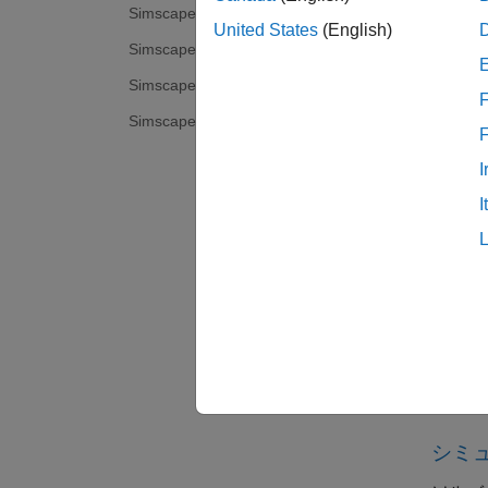
Simscape Driveline
て、カ
United States
(English)
Simscape Electrical
ー化し
(HI
Simscape Fluids
F
す。
Simscape Multibody
Sims
I
Sims
I
Fou
Foun
手法
物理
モデル
シミ