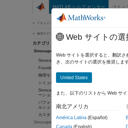
コンテンツへスキップ
MATLAB ヘルプ センター
コミュ
ドキュメ
ドキュメンテーションのホーム
物理モデリング
Sim
Web サイトの選
カテゴリ
Simscape
Web サイトを選択すると、翻訳
Simscape 入門
マルチ
き、次のサイトの選択を推奨します
ーショ
Foundation ブロック ライブラリ
物理モデリング手法
United States
Sims
シミュレーションと解析
ロック
Simscape リアルタイム シミュレ
また、以下のリストから Web サ
成しま
ーション
アクチ
パフォーマンスの最適化とトラブ
南北アメリカ
ルシューティング
ポーネ
カスタマイズ
América Latina
(Español)
Sim
Simscape Battery
Canada
(English)
ポーネ