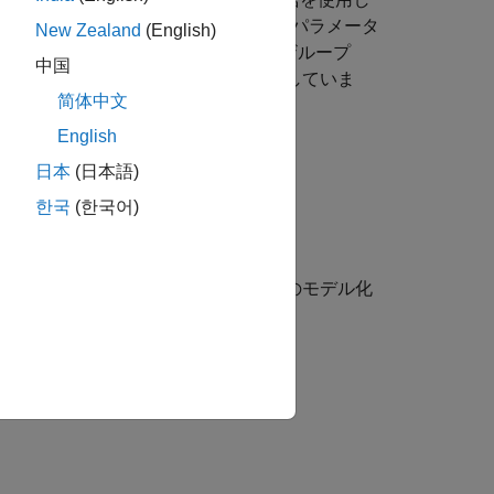
TLAB の変数と式を使用してモデルをパラメータ
New Zealand
(English)
ができます。モデルをハードウェアインザループ
中国
cape では C コード生成をサポートしていま
简体中文
English
日本
(日本語)
한국
(한국어)
 ブロック、ユーティリティ関数、ドメイン固有のモデル化
化、モデルのパラメーター化