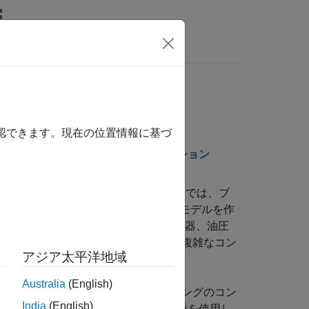
ビデオ
MATLAB Answers
確認できます。現在の位置情報に基づ
メンテーション
PDF 版ドキュメンテーション
すばやく作成できます。Simscape では、ブ
接続に基づいた物理コンポーネント モデルを作
ことで、電気モーター、ブリッジ整流器、油圧
scape アドオン製品により、さらに複雑なコン
アジア太平洋地域
Australia
(English)
マンスのテストを支援します。物理モデリングのコン
India
(English)
®
MATLAB
ベースの Simscape 言語を使用し