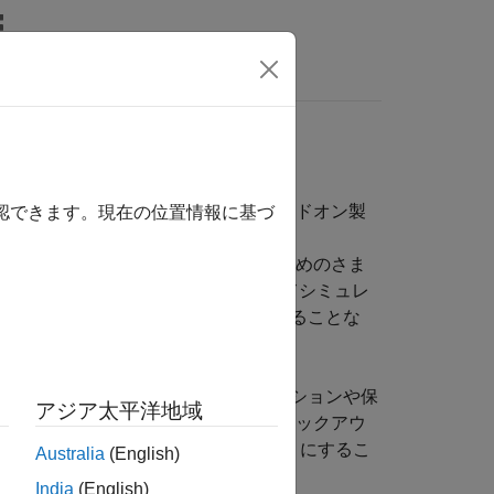
ビデオ
MATLAB Answers
ューティング
の向上、トラブルシューティング、アドオン製
確認できます。現在の位置情報に基づ
よびシミュレーション時間の短縮のためのさま
®
のアクセラレータ モードを使用してシミュレ
ラメーターにより、C コードを再生成することな
を行えます。
むモデルを制限モードで開き、シミュレーションや保
アジア太平洋地域
れていれば、製品のライセンスをチェックアウ
全体でコストをかけずに配布できるようにするこ
Australia
(English)
India
(English)