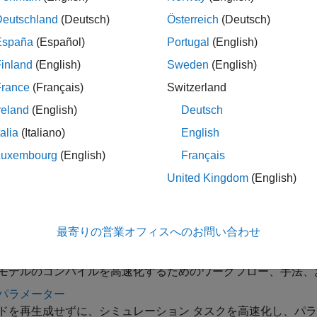
Deutschland
(Deutsch)
Österreich
(Deutsch)
参照されるトピック
España
(Español)
Portugal
(English)
 Component Reuse During Compilation
inland
(English)
Sweden
(English)
ラブルなコンパイルについて
France
(Français)
Switzerland
レーション エラーのトラブルシューティング
reland
(English)
Deutsch
talia
(Italiano)
English
cape の実行時パラメーターと Simulink の調整可能なパラメー
Luxembourg
(English)
Français
cape と Simulink でのコード生成の違い
United Kingdom
(English)
cape 編集モードについて
ゴリ
最寄りの営業オフィスへのお問い合わせ
モデルのコンパイル時間の短縮
モデルのコンパイルを高速化するためのワークフロー、手法、
パラメーター
ードを再生成せずに、シミュレーション タスクを高速化し、パ