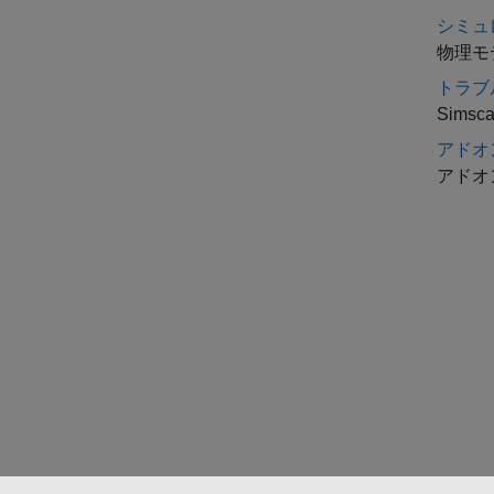
シミュ
物理モ
トラブ
Sim
アドオ
アドオ