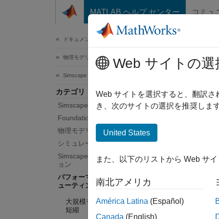
コンテンツへスキップ
MATLAB ヘルプ センター
コミュ
ドキュメ
ドキュメンテーションのホーム
物理モデリング
パ
Web サイトの選
Simscape
カテゴリ
大規模
Web サイトを選択すると、翻訳
Simscape 入門
品ブロ
き、次のサイトの選択を推奨します
パフォ
Foundation ブロック ライブラリ
ざまな
物理モデリング手法
United States
ーショ
シミュレーションと解析
く、シ
Simscape リアルタイム シミュレーシ
また、以下のリストから Web サ
ョン
Sim
パフォーマンスの最適化とトラブルシ
南北アメリカ
ューティング
存がで
トする
América Latina
(Español)
大規模モデルのコンパイル時間の
短縮
とが目
Canada
(English)