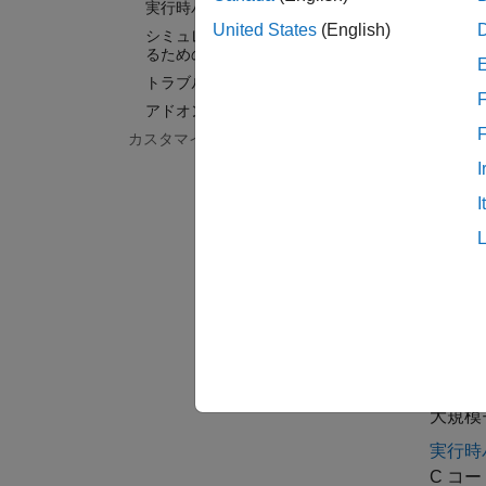
実行時パラメーター
United States
(English)
よく
シミュレーション速度を向上させ
るためのコードの生成
Enable
トラブルシューティング
F
アドオン製品のライセンス管理
スケー
カスタマイズ
シミュ
I
制限
I
Sims
Sims
Sims
カテ
大規模
大規模
実行時
C コ