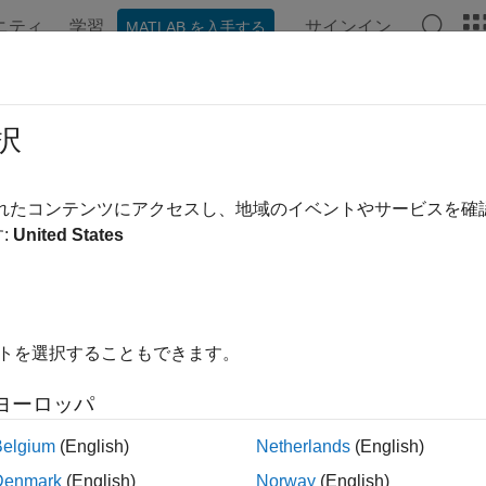
ニティ
学習
サインイン
MATLAB を入手する
ンテーション
例
関数
ブロック
アプリ
言語構文
フォーマンスの最適化とトラブルシ
択
モデルのコンパイルおよびシミュレーションのパフォーマンス
されたコンテンツにアクセスし、地域のイベントやサービスを
ックとのモデル共有を行う
:
United States
ーマンスの最適化には、大規模モデルのコンパイルの高速化お
手法が含まれます。モデルを C コードに変換すると、Simulink
ン時間を短縮できるようになります。Simscape™ 実行時パ
ミュレーション タスクの高速化およびパラメーター値の変更
イトを選択することもできます。
scape 編集モード機能により、アドオン製品のブロックを含
ヨーロッパ
きるようになります。アドオン製品がマシンにインストールさ
必要はありません。シミュレーション モデルをチームや組織
Belgium
(English)
Netherlands
(English)
的です。
Denmark
(English)
Norway
(English)