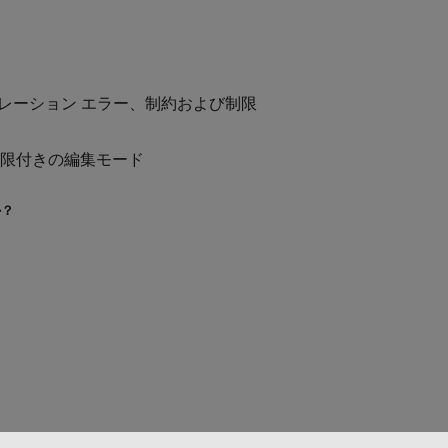
シミュレーション エラー、制約および制限
制限付きの編集モード
か？