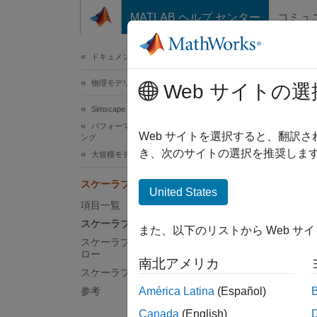
コンテンツへスキップ
MATLAB ヘルプ センター
コミュ
ドキュメ
ドキュメンテーションのホーム
物理モデリング
ス
Web サイトの選
Simscape
パフォーマンスの最適化とトラブルシューティ
スケ
Web サイトを選択すると、翻訳
ング
き、次のサイトの選択を推奨します
大規模モデルのコンパイル時間の短縮
大規模
は、繰
スケーラブルなコンパイルについて
United States
てから
項目一覧
役立ち
スケーラブルなコンパイルとは
時間は
また、以下のリストから Web サ
スケーラブルなコンパイルのワークフ
ロー
スケー
南北アメリカ
スケーラブルなコンパイルの制限
参考
América Latina
(Español)
参
フ
Canada
(English)