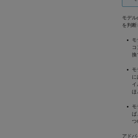
モデル
を判断
モ
コ
換
モ
に
イ
ほ
モ
ば
つ
アドバ