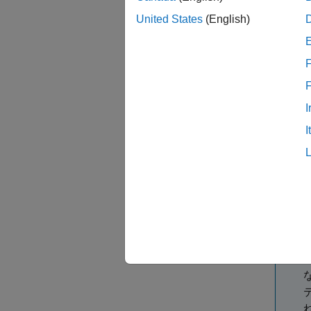
参
United States
(English)
照
リ
F
サ
た
I
si
I
In
Co
of
s