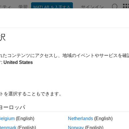
ニティ
学習
サインイン
MATLAB を入手する
ンテーション
例
関数
ブロック
アプリ
言語構文
ケーラブルなコンパイルについて
択
ーラブルなコンパイルとは
されたコンテンツにアクセスし、地域のイベントやサービスを
:
United States
モデルは、多くの場合にコンパイルとシミュレーションに長い
り返しコンポーネントのパターンで構成されるモデルについて、
、同じコンポーネントの他のインスタンスにこれらのコンパイ
ます。スケーラブルなコンパイルはコンパイルのパフォーマン
短縮しません。
イトを選択することもできます。
ラブルなコンパイルは、次のタイプの
"再利用可能なコンポーネ
ヨーロッパ
Belgium
(English)
Netherlands
(English)
照サブシステム — サブシステム参照を使用するサブシステム
ァイルに保存し、
Subsystem Reference
ブロックを使用してそ
Denmark
(English)
Norway
(English)