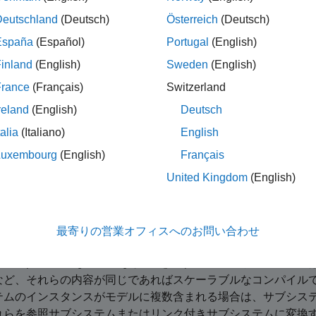
照する複数のインスタンスを作成できます。詳細については、
Deutschland
(Deutsch)
Österreich
(Deutsch)
してください。
España
(Español)
Portugal
(English)
®
ンクされたサブシステム — ソースにリンクされた Simulink
inland
(English)
Sweden
(English)
ブシステム インスタンス。
を
に設定して
Sub
LinkStatus
none
France
(Français)
Switzerland
サブシステムにはならないことに注意してください。
reland
(English)
Deutsch
が
を返す個々のブロック。詳細に
mscape.reuse.getConfig
on
talia
(Italiano)
English
dividual Simscape Blocks
を参照してください。
Luxembourg
(English)
Français
United Kingdom
(English)
属性が
に設定されたテキスト コンポーネント
mpileReuse
true
 Textual Components
を参照してください。
最寄りの営業オフィスへのお問い合わせ
メモ
が
を返すローカル サブシステム
imscape.reuse.getConfig
on
など、それらの内容が同じであればスケーラブルなコンパイルで
テムのインスタンスがモデルに複数含まれる場合は、サブシス
れらを参照サブシステムまたはリンク付きサブシステムに変換