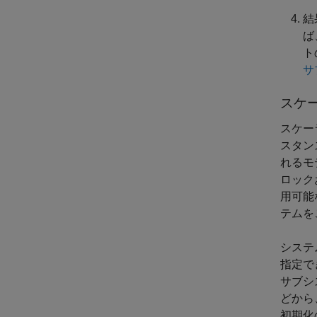
結
ば
ト
サ
スケ
スケー
スタン
れるモ
ロック
用可能
テムを
システ
指定で
サブシ
どから
初期化