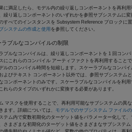
果に満足したら、モデル内の繰り返しコンポーネントを再利用
、繰り返しコンポーネントのいずれかを参照サブシステムに変
のすべてのインスタンスを
Subsystem Reference
ブロックに置
ブシステムの作成と使用
を参照してください。
ーラブルなコンパイルの制限
ラブルなコンパイルは、繰り返しコンポーネントを 1 回コン
スにこれらのコンパイル アーティファクトを再利用すること
デルのコンパイル時間を短縮します。スケーラブルなコンパイルでサ
およびテキスト コンポーネント以外では、参照サブシステムと
なコンポーネントのみです。スケーラブルなコンパイルを利用
これらのタイプのいずれかに変換する必要があります。
ム マスクを使用することで、再利用可能なサブシステムの異
きます。詳細については、
モデルでのサブシステム ファイル
ステム内で変数初期化のターゲット値をパラメーター化して、マ
、さまざまな初期化のターゲット値をさまざまなサブシステム
の優先順位やノミナル値など、変数の他のプロパティは、再利