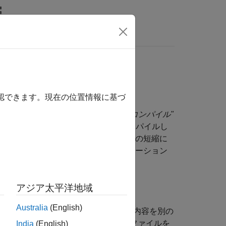
ビデオ
MATLAB Answers
確認できます。現在の位置情報に基づ
時間がかかります。
"スケーラブルなコンパイル"
繰り返しコンポーネントを 1 回コンパイルし
ルを再利用するため、コンパイル時間の短縮に
スを向上させます。モデルのシミュレーション
ント"
をサポートしています。
アジア太平洋地域
Australia
(English)
 インスタンスであり、サブシステムの内容を別の
れを参照します。同じサブシステム ファイルを
India
(English)