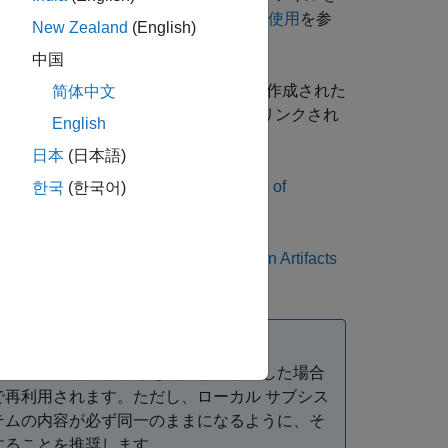
モデルでの参照サブシステムの作成と使用
を参
New Zealand
(English)
中国
ライブラリの
Subsystem
ブロックから作成された
简体中文
system
からコピーを作成した場合、リンクされ
English
日本
(日本語)
ついては、
Reuse Compilation Artifacts of
한국
(한국어)
。詳細については、
Reuse Compilation Artifacts
は、コピーと貼り付けを使用して作成した場合
再利用されます。ただし、ローカル サブシス
テムの内容が必ず同一のままになるように、そ
することを推奨します。