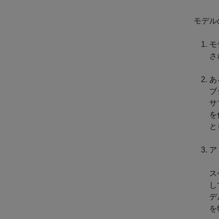
モデル
モ
さ
あ
ブ
サ
を
と
ア
ス
し
デ
を