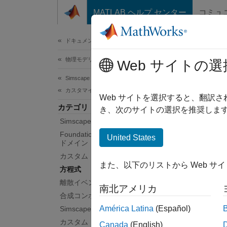
コンテンツへスキップ
MATLAB ヘルプ センター
コミュ
ドキュメ
ドキュメンテーションのホーム
物理モデリング
方
Web サイトの選
Simscape
カスタマイズ
カスタ
Web サイトを選択すると、翻訳
カテゴリ
コンポ
き、次のサイトの選択を推奨します
Simscape 言語入門
よびシ
Foundation ドメインおよびカスタム
United States
ドメイン
同様に
カスタム コンポーネント
間の数
また、以下のリストから Web サ
方程式
コンポ
離散イベントおよびモード チャート
南北アメリカ
程式の
合成コンポーネント
してい
América Latina
(Español)
Simscape ファイルの展開
カスタム コンポーネントとカスタム
Canada
(English)