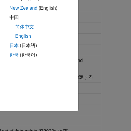
New Zealand
(English)
gs
中国
简体中文
English
日本
(日本語)
한국
(한국어)
 in member declarations of domains and
代入、注釈、および条件セクションを指定する
h array-type predicates
(R2023b 以降)