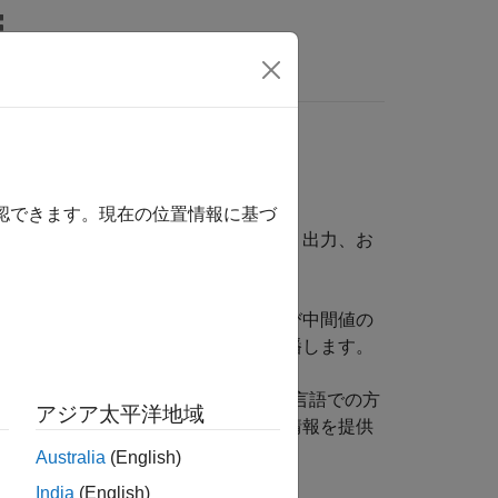
ビデオ
MATLAB Answers
確認できます。現在の位置情報に基づ
ネントの変数、パラメーター、入力、出力、お
の数学的な関係を確立することです。
アクロス変数、パラメーター、および中間値の
応するドメイン タイプのノードに伝播します。
ponent Equations
では、Simscape™ 言語での方
アジア太平洋地域
ns
では、ドメインの方程式に固有の情報を提供
Australia
(English)
India
(English)