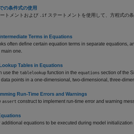
での条件式の使用
ートメントおよび
ステートメントを使用して、方程式の条
.if
Intermediate Terms in Equations
ks often define certain equation terms in separate equations, a
e main one.
Lookup Tables in Equations
n use the
function in the
section of the S
tablelookup
equations
f data points in a one-dimensional, two-dimensional, three-dimen
mming Run-Time Errors and Warnings
e
construct to implement run-time error and warning mess
assert
 Equations
 additional equations to be executed during model initialization 