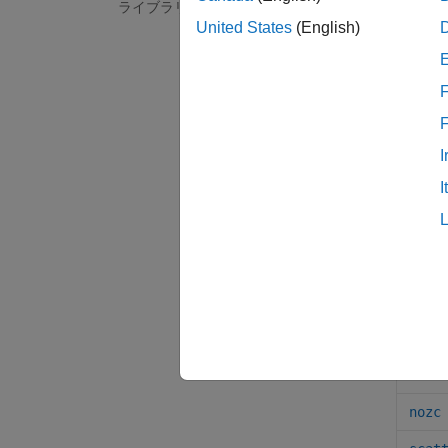
言語
ライブラリの作成
United States
(English)
asse
F
dela
der
I
equa
I
func
if
.if
inte
inte
nozc