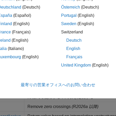
構文
Deutschland
(Deutsch)
Österreich
(Deutsch)
Program customized run-time errors and warnin
rt
España
(Español)
Portugal
(English)
inland
(English)
Sweden
(English)
Return past value of operand
y
France
(Français)
Switzerland
オペランドの時間微分を返す
reland
(English)
Deutsch
Define component or domain equations
tions
talia
(Italiano)
English
Reuse expressions in component equations and
tion
Luxembourg
(English)
Français
components
United Kingdom
(English)
コンポーネント ファイルで条件付き方程式、
Perform element-wise conditional operations wit
最寄りの営業オフィスへのお問い合わせ
Perform time integration of expression
g
方程式で使用する中間項を定義する
rmediates
Remove zero crossings
(R2026a 以降)