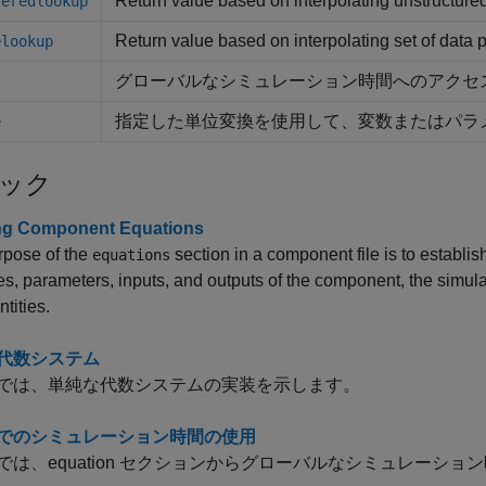
Return value based on interpolating unstructured
teredlookup
Return value based on interpolating set of data 
elookup
グローバルなシミュレーション時間へのアクセ
指定した単位変換を使用して、変数またはパラ
e
ック
ng Component Equations
rpose of the
section in a component file is to establi
equations
es, parameters, inputs, and outputs of the component, the simulat
ntities.
代数システム
では、単純な代数システムの実装を示します。
でのシミュレーション時間の使用
では、equation セクションからグローバルなシミュレーシ