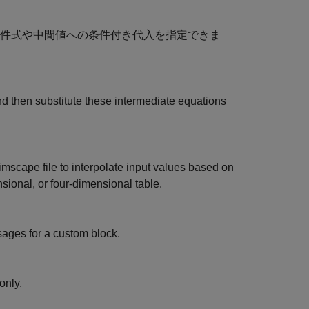
件式や中間値への条件付き代入を指定できま
nd then substitute these intermediate equations
imscape file to interpolate input values based on
sional, or four-dimensional table.
ages for a custom block.
only.