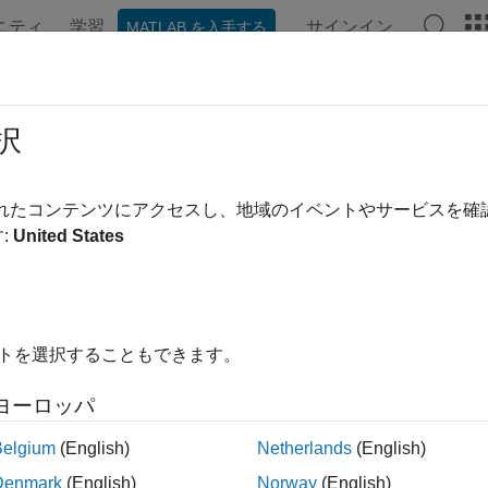
ニティ
学習
サインイン
MATLAB を入手する
ンテーション
例
関数
ブロック
アプリ
言語構文
程式
択
ム コンポーネントの動作を表す式の作成
されたコンテンツにアクセスし、地域のイベントやサービスを
ーネント ファイルの
セクションの目的は、コンポー
equations
:
United States
ミュレーション時間とそれらの各エンティティの時間微分の間
、ドメイン ファイルの
セクションには、ドメインの
equations
学的な関係を確立する役割があります。ドメインの方程式は対
イトを選択することもできます。
ーネントとドメインの方程式の構文は同じです。
Defining Com
ヨーロッパ
記述に関する一般的な情報を提供しています。
Domain Equatio
ます。
Belgium
(English)
Netherlands
(English)
Denmark
(English)
Norway
(English)