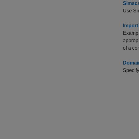
Simsca
Use Sim
Import
Example
appropr
of a co
Domai
Specify