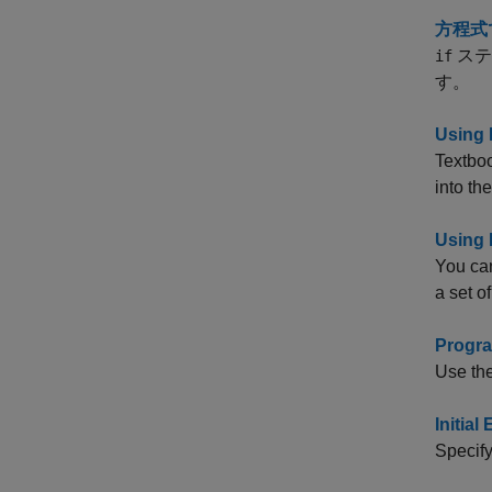
方程式
ステ
if
す。
Using 
Textboo
into th
Using 
You ca
a set o
Progra
Use th
Initial
Specify