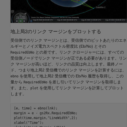
地上局2のリンク マージンをプロットする
受信側でのリンク マージンとは、受信側でのビットあたりのエネ
ルギーとノイズ電力スペクトル密度比 (Eb/No) とその
との差です。リンク クロージャーには、すべての
RequiredEbNo
受信側ノードでリンク マージンが正である必要があります。リン
ク マージンが高いほど、リンクの品質は向上します。最終ノー
ド、つまり地上局2 受信機でのリンク マージンを計算するには、
を使用して地上局2 受信機での Eb/No 履歴を取得し、この
ebno
量から
を差し引いてリンク マージンを取得しま
RequiredEbNo
す。また、
を使用してリンク マージンを計算してプロット
plot
します。
[e, time] = ebno(lnk);

margin = e - gs2Rx.RequiredEbNo;

plot(time,margin,
"LineWidth"
,2);

xlabel(
"Time"
);
