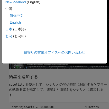
New Zealand
(English)
中国
简体中文
English
日本
(日本語)
한국
(한국어)
最寄りの営業オフィスへのお問い合わせ
衛星を追加する
を使用して、シナリオの開始時間に対応するケプラー
satellite
の軌道要素を指定して、衛星1 と衛星2 をシナリオに追加しま
す。
semiMajorAxis = 10000000;                  
% meters