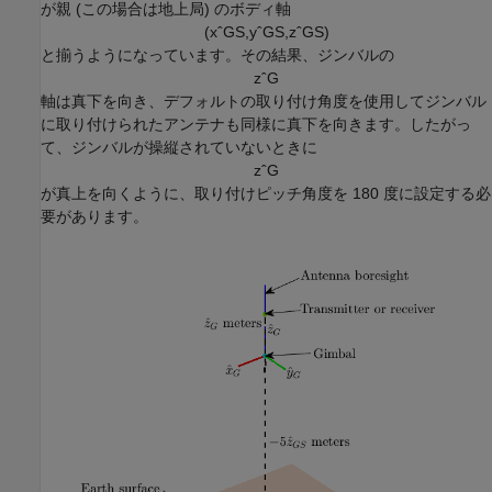
が親 (この場合は地上局) のボディ軸
(
x
ˆ
G
S
,
y
ˆ
G
S
,
z
ˆ
G
S
)
と揃うようになっています。その結果、ジンバルの
z
ˆ
G
軸は真下を向き、デフォルトの取り付け角度を使用してジンバル
に取り付けられたアンテナも同様に真下を向きます。したがっ
て、ジンバルが操縦されていないときに
z
ˆ
G
が真上を向くように、取り付けピッチ角度を 180 度に設定する必
要があります。