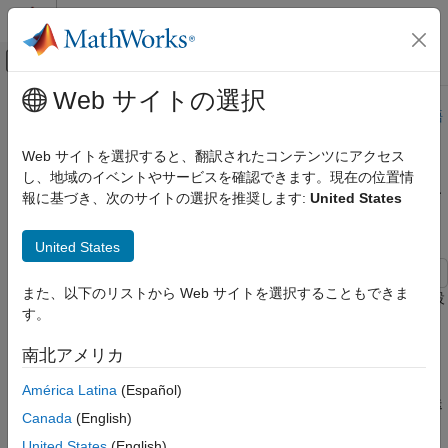
コンテンツへスキップ
MATLAB ヘルプ センター
オフキャンバス ナビゲーション メ
メインコンテンツ
Web サイトの選択
ドキュメンテーションのホーム
このページは機械翻訳を使用して翻訳されました。最新版の英語
を参照するには、ここをクリックします。
無線通信
Web サイトを選択すると、翻訳されたコンテンツにアクセス
し、地域のイベントやサービスを確認できます。現在の位置情
2 つの地上局間のマルチホップ衛星
Satellite Communications Toolbox
報に基づき、次のサイトの選択を推奨します:
United States
シナリオの生成と可視化
通信リンク
Satellite Communications Toolbox
United States
Satellite Communications Toolbox を使い始める
また、以下のリストから Web サイトを選択することもできま
この例では、 2 つの地上局間にマルチホップ衛星通信リンクを設
2 つの地上局間のマルチホップ衛星通信リン
す。
定する方法を示します。最初の地上局はインド（地上局1）にあ
ク
り、2 番目の地上局はオーストラリア（地上局2）にあります。
項目一覧
南北アメリカ
リンクは 2 つの衛星(衛星1 と衛星2) を経由してルーティングさ
衛星シナリオの作成
れます。各衛星は再生中継器として機能します。再生中継器は、
América Latina
(Español)
衛星シナリオ ビューアーを起動する
入力信号を受信し、受信した信号を復調、再変調、増幅し、再送
Canada
(English)
衛星を追加する
信します。地上局1 が地上局2 にデータを送信できる、1 日中の
衛星にジンバルを追加する
時間が決定されます。
United States
(English)