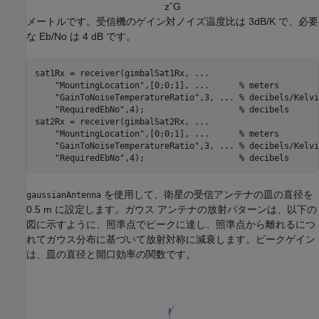
z
ˆ
G
メートルです。受信機のゲイン対ノイズ温度比は 3dB/K で、必要
な Eb/No は 4 dB です。
sat1Rx = receiver(gimbalSat1Rx, 
...
"MountingLocation"
,[0;0;1], 
...
      % meters
"GainToNoiseTemperatureRatio"
,3, 
...
 % decibels/Kelvi
"RequiredEbNo"
,4);                   
% decibels
sat2Rx = receiver(gimbalSat2Rx, 
...
"MountingLocation"
,[0;0;1], 
...
      % meters
"GainToNoiseTemperatureRatio"
,3, 
...
 % decibels/Kelvi
"RequiredEbNo"
,4);                   
% decibels
を使用して、衛星の受信アンテナの皿の直径を
gaussianAntenna
0.5 m に設定します。ガウス アンテナの放射パターンは、以下の
図に示すように、照準点でピークに達し、照準点から離れるにつ
れてガウス分布に基づいて放射対称に減衰します。ピークゲイン
は、皿の直径と開口効率の関数です。