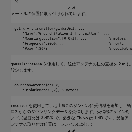
して
z
ˆ
G
メートルの位置に取り付けられています。
gs1Tx = transmitter(gimbalGs1, 
...
"Name"
,
"Ground Station 1 Transmitter"
, 
...
"MountingLocation"
,[0;0;1], 
...
           % meters
"Frequency"
,30e9, 
...
                     % hertz
"Power"
,30);                              
% decibel w
を使用して、送信アンテナの皿の直径を 2 m に
gaussianAntenna
設定します。
gaussianAntenna(gs1Tx, 
...
"DishDiameter"
,2); 
% meters
を使用して、地上局2 のジンバルに受信機を追加し、衛
receiver
星2 からのダウンリンクデータを受信します。受信機のゲイン対
ノイズ温度比は 3 dB/K で、必要な Eb/No は 1 dB です。受信ア
ンテナの取り付け位置は、ジンバルに対して
z
ˆ
G