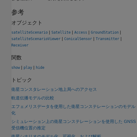
参考
オブジェクト
|
|
|
|
satelliteScenario
Satellite
Access
GroundStation
|
|
|
satelliteScenarioViewer
ConicalSensor
Transmitter
Receiver
関数
|
|
show
play
hide
トピック
衛星コンスタレーション地上局へのアクセス
軌道伝播モデルの比較
エフェメリスデータを使用した衛星コンステレーションのモデル
化
シミュレーション上の衛星コンステレーションを使用した GNSS
受信機位置の推定
衛星シナリオのモデル化、可視化、および解析