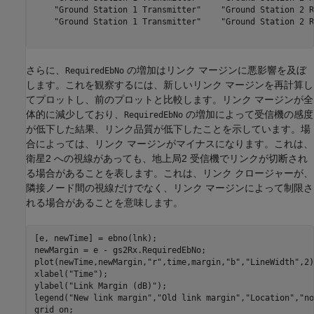
    "Ground Station 1 Transmitter"    "Ground Station 2 R
    "Ground Station 1 Transmitter"    "Ground Station 2 R
さらに、
の増加はリンク マージンに悪影響を及ぼ
RequiredEbNo
します。これを観察するには、新しいリンク マージンを再計算し
てプロットし、前のプロットと比較します。リンク マージンが全
体的に減少しており、
の増加によって受信機の感度
RequiredEbNo
が低下した結果、リンク品質が低下したことを示しています。場
合によっては、リンク マージンがマイナスになります。これは、
衛星2 への視線があっても、地上局2 受信機でリンクが切断され
る場合があることを表します。これは、リンク クロージャーが、
隣接ノード間の視線だけでなく、リンク マージンによって制限さ
れる場合があることを意味します。
[e, newTime] = ebno(lnk);

newMargin = e - gs2Rx.RequiredEbNo;

plot(newTime,newMargin,
"r"
,time,margin,
"b"
,
"LineWidth"
,2)
xlabel(
"Time"
);

ylabel(
"Link Margin (dB)"
);

legend(
"New link margin"
,
"Old link margin"
,
"Location"
,
"no
grid 
on
;