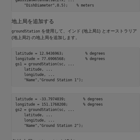
gaussianAntenna(sat2Tx, 
...
"DishDiameter"
,0.5);    
% meters
地上局を追加する
を使用して、インド (地上局1) とオーストラリア
groundStation
(地上局2) の地上局を追加します。
latitude = 12.9436963;          
% degrees
longitude = 77.6906568;         
% degrees
gs1 = groundStation(sc, 
...
    latitude, 
...
    longitude, 
...
"Name"
,
"Ground Station 1"
);
latitude = -33.7974039;        
% degrees
longitude = 151.1768208;       
% degrees
gs2 = groundStation(sc, 
...
    latitude, 
...
    longitude, 
...
"Name"
,
"Ground Station 2"
);