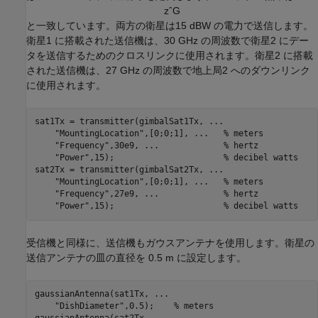
z
ˆ
G
と一致しています。両方の衛星は15 dBW の電力で送信します。
衛星1 に搭載された送信機は、30 GHz の周波数で衛星2 にデー
タを送信するためのクロスリンクに使用されます。衛星2 に搭載
された送信機は、27 GHz の周波数で地上局2 へのダウンリンク
に使用されます。
sat1Tx = transmitter(gimbalSat1Tx, 
...
"MountingLocation"
,[0;0;1], 
...
   % meters
"Frequency"
,30e9, 
...
             % hertz
"Power"
,15);                      
% decibel watts
sat2Tx = transmitter(gimbalSat2Tx, 
...
"MountingLocation"
,[0;0;1], 
...
   % meters
"Frequency"
,27e9, 
...
             % hertz
"Power"
,15);                      
% decibel watts
受信機と同様に、送信機もガウスアンテナを使用します。衛星の
送信アンテナの皿の直径を 0.5 m に設定します。
gaussianAntenna(sat1Tx, 
...
"DishDiameter"
,0.5);    
% meters