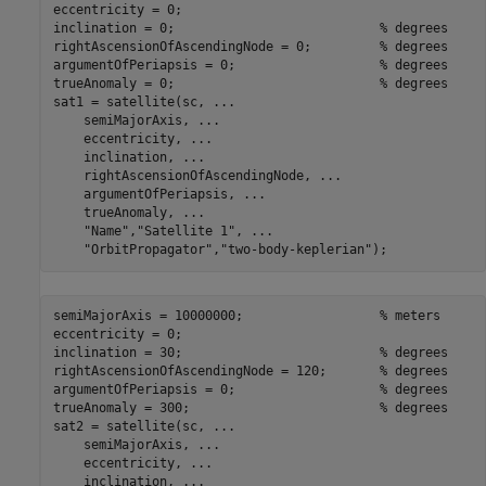
eccentricity = 0;

inclination = 0;                           
% degrees
rightAscensionOfAscendingNode = 0;         
% degrees
argumentOfPeriapsis = 0;                   
% degrees
trueAnomaly = 0;                           
% degrees
sat1 = satellite(sc, 
...
    semiMajorAxis, 
...
    eccentricity, 
...
    inclination, 
...
    rightAscensionOfAscendingNode, 
...
    argumentOfPeriapsis, 
...
    trueAnomaly, 
...
"Name"
,
"Satellite 1"
, 
...
"OrbitPropagator"
,
"two-body-keplerian"
);
semiMajorAxis = 10000000;                  
% meters
eccentricity = 0;

inclination = 30;                          
% degrees
rightAscensionOfAscendingNode = 120;       
% degrees
argumentOfPeriapsis = 0;                   
% degrees
trueAnomaly = 300;                         
% degrees
sat2 = satellite(sc, 
...
    semiMajorAxis, 
...
    eccentricity, 
...
    inclination, 
...