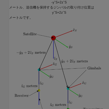
-
y
ˆ
S
+
2
z
ˆ
S
メートル、送信機を保持するジンバルの取り付け位置は
y
ˆ
S
+
2
z
ˆ
S
メートルです。