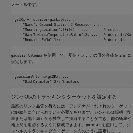
メートルです。
gs2Rx = receiver(gimbalGs2, 
...
"Name"
,
"Ground Station 2 Receiver"
, 
...
"MountingLocation"
,[0;0;1], 
...
        % meters
"GainToNoiseTemperatureRatio"
,3, 
...
   % decibels/Kel
"RequiredEbNo"
,1);                     
% decibels
を使用して、受信アンテナの皿の直径を 2 m に
gaussianAntenna
設定します。
gaussianAntenna(gs2Rx, 
...
"DishDiameter"
,2); 
% meters
ジンバルのトラッキングターゲットを設定する
最高のリンク品質を得るには、アンテナがそれぞれのターゲット
に継続的に向けられている必要があります。ジンバルは親機（衛
星または地上局）から独立して操縦することができ、他の衛星や
地上局を追跡するように構成できます。
を使用して、ジ
pointAt
ンバルのトラッキングターゲットを次のように設定します。