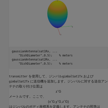
gaussianAntenna(sat1Rx, 
...
"DishDiameter"
,0.5);    
% meters
gaussianAntenna(sat2Rx, 
...
"DishDiameter"
,0.5);    
% meters
を使用して、ジンバル
および
transmitter
gimbalSat1Tx
に送信機を追加します。ジンバルに対する送信アン
gimbalSat2Tx
テナの取り付け位置は
z
ˆ
G
メートルです。ここで、
(
x
ˆ
G
,
y
ˆ
G
,
z
ˆ
G
)
はジンバルのボディ座標系を定義します。アンテナの照準は