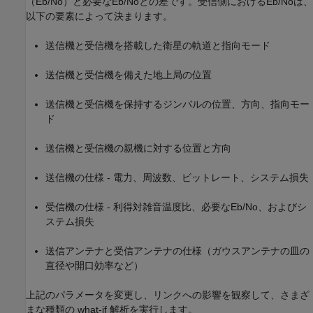
（Eb/No）と必要なEb/Noとの差です。受信側におけるEb/Noは、
以下の要素によって決まります。
送信機と受信機を搭載した衛星の軌道と指向モード
送信機と受信機を備えた地上局の位置
送信機と受信機を保持するジンバルの位置、方向、指向モー
ド
送信機と受信機の親機に対する位置と方向
送信機の仕様 - 電力、周波数、ビットレート、システム損失
受信機の仕様 - 利得対雑音温度比、必要なEb/No、およびシ
ステム損失
送信アンテナと受信アンテナの仕様（ガウスアンテナの皿の
直径や開口効率など）
上記のパラメータを変更し、リンクへの影響を観察して、さまざ
まな種類の what-if 解析を実行します。