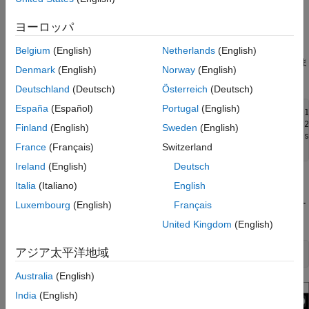
ジンバルに受信機と送信機を追加する
衛星シナリオの作成
ヨーロッパ
地上局を追加する
各地上局にジンバルを追加
を使用して衛星シナリオを作成します。
satelliteScenario
Belgium
(English)
Netherlands
(English)
を使用して、シナリオの開始時間と終了時間を定義しま
地上局ジンバルに送信機と受信機を追加する
datetime
Denmark
(English)
Norway
(English)
す。サンプル時間を 60 秒に設定します。
ジンバルのトラッキングターゲットを設定す
Deutschland
(Deutsch)
Österreich
(Deutsch)
る
リンク解析を追加してシナリオを可視化する
España
(Español)
Portugal
(English)
startTime = datetime(2020,8,19,20,55,0);              
% 1
リンクが閉じられる時間を決定し、リンクの
stopTime = startTime + days(1);                       
% 2
Finland
(English)
Sweden
(English)
閉じを可視化する
sampleTime = 60;                                      
% s
France
(Français)
Switzerland
sc = satelliteScenario(startTime,stopTime,sampleTime);
地上局2のリンク マージンをプロットする
Ireland
(English)
Deutsch
必要なEb/Noを変更し、リンク間隔への影響
を観察する
衛星シナリオ ビューアーを起動する
Italia
(Italiano)
English
次のステップ
を使用して、衛星シナリオ ビューアー
Luxembourg
(English)
Français
satelliteScenarioViewer
参考
を起動します。
United Kingdom
(English)
アジア太平洋地域
satelliteScenarioViewer(sc);
Australia
(English)
India
(English)