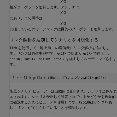
z
ˆ
G
軸がターゲットを追跡します。アンテナは
z
ˆ
G
にあり、その照準は
z
ˆ
G
に揃っているので、アンテナは目的のターゲットも追跡します。
リンク解析を追加してシナリオを可視化する
を使用して、地上局 1 の送信機にリンク解析を追加しま
link
す。リンクは再生中継型で、
で始まり
で終了し、
gs1Tx
gs2Rx
、
、
、
を経由してルーティングされま
sat1Rx
sat1Tx
sat2Rx
sat2Tx
す。
lnk = link(gs1Tx,sat1Rx,sat1Tx,sat2Rx,sat2Tx,gs2Rx);
衛星シナリオ ビューアーは自動的に更新され、シナリオ全体が表
示されます。シナリオが正しく設定されているかどうかを視覚的
に確認するためにビューアを使用します。緑の線はリンクを表
し、リンクが閉じられていることを確認します。