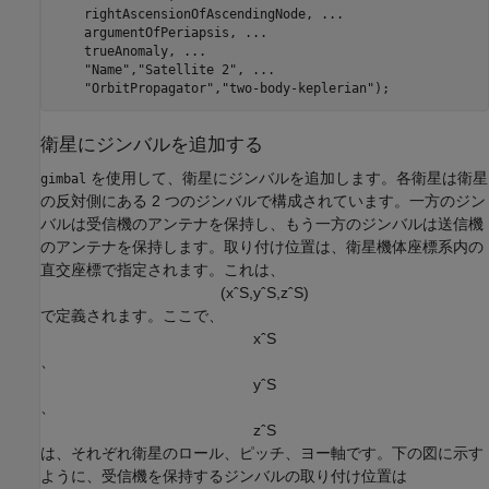
    rightAscensionOfAscendingNode, 
...
    argumentOfPeriapsis, 
...
    trueAnomaly, 
...
"Name"
,
"Satellite 2"
, 
...
"OrbitPropagator"
,
"two-body-keplerian"
);
衛星にジンバルを追加する
を使用して、衛星にジンバルを追加します。各衛星は衛星
gimbal
の反対側にある 2 つのジンバルで構成されています。一方のジン
バルは受信機のアンテナを保持し、もう一方のジンバルは送信機
のアンテナを保持します。取り付け位置は、衛星機体座標系内の
直交座標で指定されます。これは、
(
x
ˆ
S
,
y
ˆ
S
,
z
ˆ
S
)
で定義されます。ここで、
x
ˆ
S
、
y
ˆ
S
、
z
ˆ
S
は、それぞれ衛星のロール、ピッチ、ヨー軸です。下の図に示す
ように、受信機を保持するジンバルの取り付け位置は