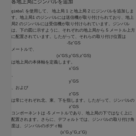
各地上局にジンバルを追加
を使用して、 地上局 1 と地上局 2 にジンバルを追加しま
gimbal
す。地上局1 のジンバルには送信機が取り付けられており、地上
局2 のジンバルには受信機が取り付けられています。ジンバル
は、下の図に示すように、それぞれの地上局から 5 メートル上方
に配置されています。したがって、それらの取り付け位置は
-
5
z
ˆ
G
S
メートルで、
(
x
ˆ
G
S
,
y
ˆ
G
S
,
z
ˆ
G
S
)
は地上局の本体軸を定義します。
x
ˆ
G
S
、
y
ˆ
G
S
、および
z
ˆ
G
S
は常にそれぞれ北、東、下を指します。したがって、ジンバルの
z
ˆ
G
S
コンポーネントは -5 メートルであり、地上局の下ではなく上に
配置されます。さらに、デフォルトでは、ジンバルの取り付け角
度は、ジンバルのボディ軸
(
x
ˆ
G
,
y
ˆ
G
,
z
ˆ
G
)