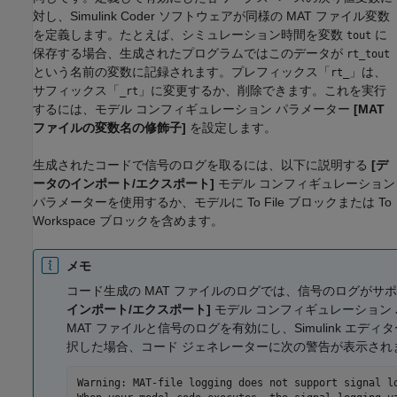
対し、
Simulink Coder
ソフトウェアが同様の MAT ファイル変数
を定義します。たとえば、シミュレーション時間を変数
に
tout
保存する場合、生成されたプログラムではこのデータが
rt_tout
という名前の変数に記録されます。プレフィックス「
」は、
rt_
サフィックス「
」に変更するか、削除できます。これを実行
_rt
するには、モデル コンフィギュレーション パラメーター
[MAT
ファイルの変数名の修飾子]
を設定します。
生成されたコードで信号のログを取るには、以下に説明する
[デ
ータのインポート/エクスポート]
モデル コンフィギュレーション
パラメーターを使用するか、モデルに
To File
ブロックまたは
To
Workspace
ブロックを含めます。
メモ
コード生成の MAT ファイルのログでは、信号のログがサ
インポート/エクスポート]
モデル コンフィギュレーション
MAT ファイルと信号のログを有効にし、Simulink エデ
択した場合、コード ジェネレーターに次の警告が表示され
Warning: MAT-file logging does not support signal lo