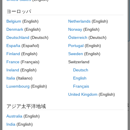
るシステム ターゲットファイルでのみ利用できます。ま
参考
た、RSim ターゲットの実行可能ファイルのみが MATLAB
ヨーロッパ
ワークスペース データにアクセスできます。
Belgium
(English)
Netherlands
(English)
MAT ファイルのログ記録の制限については、コンフィギ
ュレーション パラメーター
MAT ファイルのログ
を参照し
Denmark
(English)
Norway
(English)
てください。
Deutschland
(Deutsch)
Österreich
(Deutsch)
España
(Español)
Portugal
(English)
解析のためのログ データ
Finland
(English)
Sweden
(English)
モデルのセットアップと構成
France
(Français)
Switzerland
Ireland
(English)
Deutsch
シミュレーション中のデータ ログ
Italia
(Italiano)
English
生成されたコードからのデータ ログ
Luxembourg
(English)
Français
United Kingdom
(English)
モデルのセットアップと構成
この例では、モデル
のコピーによって生成
slexAircraftExample
アジア太平洋地域
されたデータのログを
ファイルに記録す
myAircraftExample.mat
Australia
(English)
る方法について説明します。まだ作業フォルダーに
のコピーを
としてセッ
slexAircraftExample
myAircraftExample
India
(English)
トアップしていない場合は、
リアルタイム システムのビルド プ