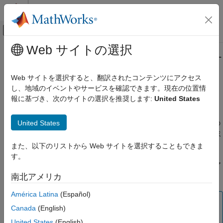
コンテンツへスキップ
MATLAB ヘルプ センター
オフキャンバス ナビゲーション メ
メインコンテンツ
Web サイトの選択
ドキュメンテーションのホーム
プログラム実行結果のログを作成す
コード生成
る
Web サイトを選択すると、翻訳されたコンテンツにアクセス
し、地域のイベントやサービスを確認できます。現在の位置情
Simulink Coder
報に基づき、次のサイトの選択を推奨します:
United States
®
検証およびテスト
Simulink
Coder™
ソフトウェアによって生成されたプログラム
によって、解析用の MAT ファイルにデータを保存できる複数の
プログラム実行結果のログを作成する
United States
手法が使用可能です。生成された実行可能ファイルは、モデルの
各実行タイム ステップにおけるシステムの状態、出力およびシミ
項目一覧
ュレーション時間を保存できます。データは、既定では
また、以下のリストから Web サイトを選択することもできま
解析のためのログ データ
という名前の MAT ファイルに書き込まれます。ここ
.mat
model
す。
状態、時間および出力のログの構成
で、
はモデルの名前です。データ ログ記録のチュートリア
model
Scope ブロックと To Workspace ブロックを
ルについては、
解析のためのログ データ
を参照してください。
南北アメリカ
使用したデータのログ記録
To File ブロックを使用したデータのログの
América Latina
(Español)
作成
メモ
Canada
(English)
シングルタスクおよびマルチタスクにおける
データのログ作成は、ファイル システムにアクセスでき
データのログの相違点
United States
(English)