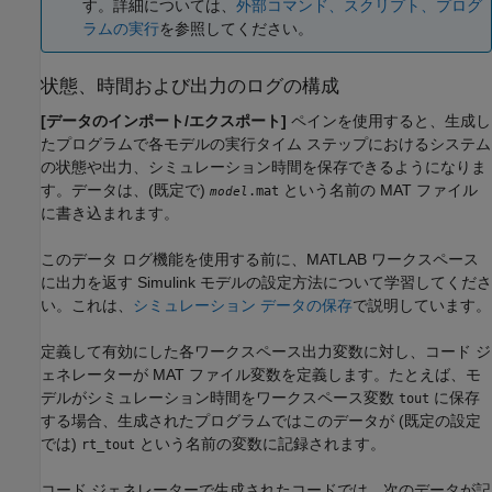
す。詳細については、
外部コマンド、スクリプト、プログ
ラムの実行
を参照してください。
状態、時間および出力のログの構成
[データのインポート/エクスポート]
ペインを使用すると、生成し
たプログラムで各モデルの実行タイム ステップにおけるシステム
の状態や出力、シミュレーション時間を保存できるようになりま
す。データは、(既定で)
という名前の MAT ファイル
.mat
model
に書き込まれます。
このデータ ログ機能を使用する前に、MATLAB ワークスペース
に出力を返す Simulink モデルの設定方法について学習してくださ
い。これは、
シミュレーション データの保存
で説明しています。
定義して有効にした各ワークスペース出力変数に対し、コード ジ
ェネレーターが MAT ファイル変数を定義します。たとえば、モ
デルがシミュレーション時間をワークスペース変数
に保存
tout
する場合、生成されたプログラムではこのデータが (既定の設定
では)
という名前の変数に記録されます。
rt_tout
コード ジェネレーターで生成されたコードでは、次のデータが記