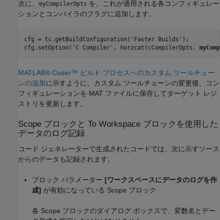
次に、
を、これが適用される各コンフィギュレー
myCompilerOpts
ションとコンパイラのフラグに追加します。
cfg = tc.getBuildConfiguration('Faster Builds');

cfg.setOption('C Compiler', horzcat(cCompilerOpts, 
myComp
MATLAB® Coder™ ビルド プロセスへのカスタム ツールチェー
ンの追加
に示すように、カスタム ツールチェーンの変更後、コン
フィギュレーションを MAT ファイルに保存してターゲット レジ
ストリを更新します。
Scope ブロックと To Workspace ブロックを使用した
データのログ記録
コード ジェネレーターで生成されたコードでは、次に示すソース
からのデータも記録されます。
ブロック パラメーター
[ワークスペースにデータのログを作
成]
が有効になっている Scope ブロック
各 Scope ブロックのダイアログ ボックスで、変数名とデー