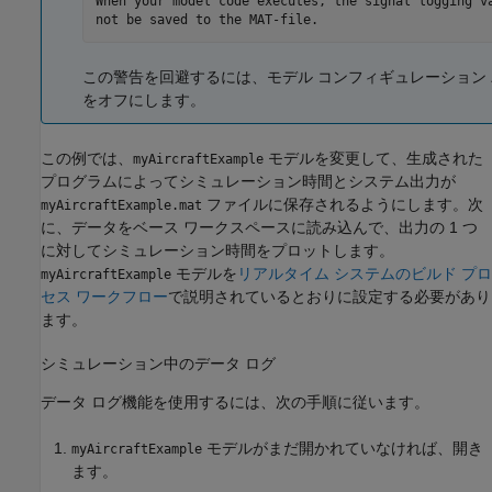
When your model code executes, the signal logging va
not be saved to the MAT-file. 
この警告を回避するには、モデル コンフィギュレーション
をオフにします。
この例では、
モデルを変更して、生成された
myAircraftExample
プログラムによってシミュレーション時間とシステム出力が
ファイルに保存されるようにします。次
myAircraftExample.mat
に、データをベース ワークスペースに読み込んで、出力の 1 つ
に対してシミュレーション時間をプロットします。
モデルを
リアルタイム システムのビルド プロ
myAircraftExample
セス ワークフロー
で説明されているとおりに設定する必要があり
ます。
シミュレーション中のデータ ログ
データ ログ機能を使用するには、次の手順に従います。
モデルがまだ開かれていなければ、開き
myAircraftExample
ます。