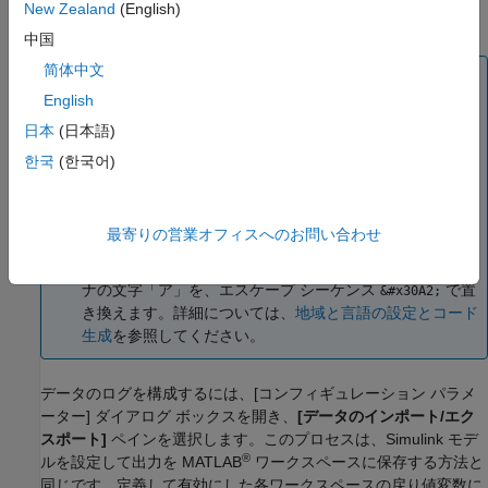
New Zealand
(English)
ロセス ワークフロー
の手順を参照してください。
中国
简体中文
メモ
English
コード ジェネレーターを構成して実行時のデータ ログの
サポートが含まれるコードを生成すると、コード ジェネ
日本
(日本語)
レーターはログ ファイル内に格納されるブロック パスの
한국
(한국어)
ブロック名のテキストを含めることができます。これらの
テキストに、モデルの文字セット エンコードで表現でき
ない文字が含まれている場合、コード ジェネレーターは
最寄りの営業オフィスへのお問い合わせ
その文字を XML エスケープ シーケンスに置き換えます。
たとえば、コード ジェネレーターは日本語の全角カタカ
ナの文字「ア」を、エスケープ シーケンス
で置
&#x30A2;
き換えます。詳細については、
地域と言語の設定とコード
生成
を参照してください。
データのログを構成するには、[コンフィギュレーション パラメ
ーター] ダイアログ ボックスを開き、
[データのインポート/エク
スポート]
ペインを選択します。このプロセスは、Simulink モデ
®
ルを設定して出力を MATLAB
ワークスペースに保存する方法と
同じです。定義して有効にした各ワークスペースの戻り値変数に