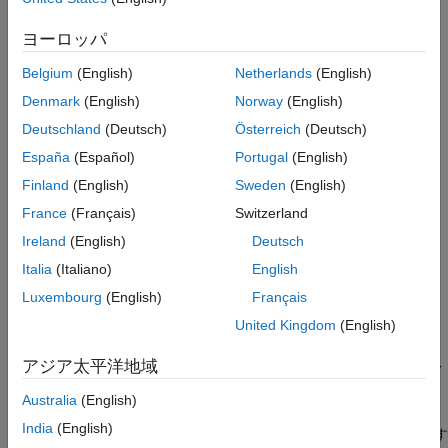
す。
バージョン履歴
ヨーロッパ
参考
ソース ファイル (
、
、
ファイルなど)
.c
.cu
.cpp
Belgium
(English)
Netherlands
(English)
ヘッダー ファイル (
、
、
ファイルなど)
.h
.cuh
.hpp
Denmark
(English)
Norway
(English)
Deutschland
(Deutsch)
Österreich
(Deutsch)
ビルド情報オブジェクトを含む MAT ファイル (
ファイ
.mat
España
(Español)
Portugal
(English)
ル)
Finland
(English)
Sweden
(English)
最終的な実行可能ファイルに必要な非ビルド関連ファイル
France
(Français)
Switzerland
(
ファイルや
情報ファイルなど)
.dll
.txt
Ireland
(English)
Deutsch
ビルドで生成されたバイナリ ファイル (たとえば実行ファイ
Italia
(Italiano)
English
ル
やダイナミック リンク ライブラリ
)。
.exe
.dll
Luxembourg
(English)
Français
United Kingdom
(English)
コード ジェネレーターは、ビルドで生成されたバイナリ フ
ァイル (存在する場合) を ZIP ファイルに含めます。
アジア太平洋地域
ignoreFileMissing
プロパティは、ビルドで生成されたバイ
ナリ ファイルには適用されません。
Australia
(English)
India
(English)
コンパイラ環境用の makefile やプロジェクトの生成に使用す