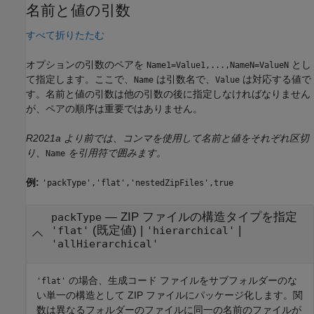
名前と値の引数
すべて折りたたむ
オプションの引数のペアを
とし
Name1=Value1,...,NameN=ValueN
て指定します。ここで、
は引数名で、
は対応する値で
Name
Value
す。名前と値の引数は他の引数の後に指定しなければなりません
が、ペアの順序は重要ではありません。
R2021a より前では、コンマを使用して名前と値をそれぞれ区切
り、
を引用符で囲みます。
Name
例:
'packType','flat','nestedZipFiles',true
—
ZIP ファイルの構造タイプを指定
packType
(既定値) |
|
'flat'
'hierarchical'
'allHierarchical'
の場合、生成コード ファイルをサブフォルダーのな
'flat'
い単一の構造として ZIP ファイルにパッケージ化します。関
数は異なるフォルダーのファイルに同一の名前のファイルが