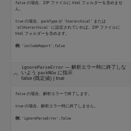
の場合、ZIP ファイルに
フォルダーを含めませ
false
html
ん。
の場合、
が
または
true
packType
'hierarchical'
に設定されていれば、ZIP ファイルに
'allHierarchical'
フォルダーを含めます。
html
例:
'includeReport',false
—
解析エラー時に終了しな
ignoreParseError
いよう
に指示
packNGo
false
(既定値) |
true
の場合、解析エラーで終了します。
false
の場合、解析エラー時に終了しません。
true
例:
'ignoreParseError',false