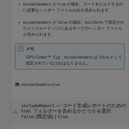
が
の場合、コードをビルドするの
minimalHeaders
true
に必要なヘッダー ファイルのみが含められます。
が
の場合、
で指定され
minimalHeaders
false
buildInfo
たインクルード パスにあるすべてのヘッダー ファイル
が含められます。
メモ
GPU Coder™ では、
は
として
minimalHeaders
false
指定されていなければなりません。
例:
minimalHeaders=true
—
コード生成レポートのための
includeReport
フォルダーを含めるかどうかを選択
html
(既定値) |
false
true