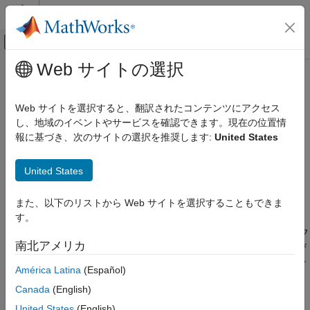
コンテンツへスキップ
MATLAB ヘルプ センター
オフキャンバス ナビゲーション メ
メインコンテンツ
Web サイトの選択
ドキュメンテーションのホーム
packNGo
コード生成
Web サイトを選択すると、翻訳されたコンテンツにアクセス
移動するために生成コードを ZIP ファイルにパッケージ化
し、地域のイベントやサービスを確認できます。現在の位置情
Simulink Coder
報に基づき、次のサイトの選択を推奨します:
United States
展開、統合、サポートされているハードウェア
ページ内をすべて折りたたむ
コードのパッケージ化
構文
United States
packNGo
packNGo(buildInfo,Name,Value)
また、以下のリストから Web サイトを選択することもできま
項目一覧
説明
す。
構文
はコード ファイルを ZIP 圧縮フ
packNGo(
,
)
buildInfo
Name,Value
説明
南北アメリカ
ァイルにパッケージ化して、他の開発環境に移動、解凍、および
例
リビルドできるようにします。名前と値のペアのリストはオプシ
América Latina
(Español)
入力引数
ョンです。
名前と値の引数
Canada
(English)
制限
ZIP ファイルには以下の種類のファイルを含めることができま
United States
(English)