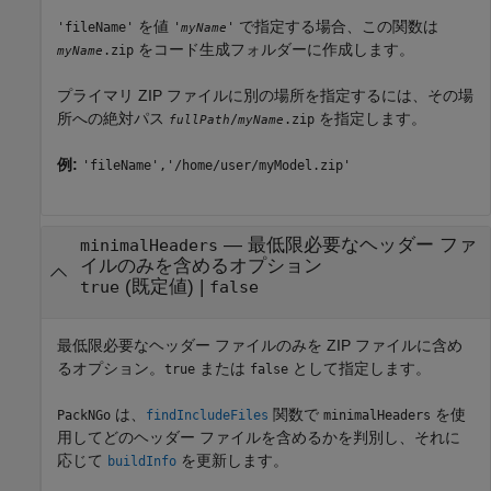
を値
で指定する場合、この関数は
'fileName'
'
'
myName
をコード生成フォルダーに作成します。
.zip
myName
プライマリ ZIP ファイルに別の場所を指定するには、その場
所への絶対パス
を指定します。
/
.zip
fullPath
myName
例:
'fileName','/home/user/myModel.zip'
—
最低限必要なヘッダー ファ
minimalHeaders
イルのみを含めるオプション
(既定値) |
true
false
最低限必要なヘッダー ファイルのみを ZIP ファイルに含め
るオプション。
または
として指定します。
true
false
は、
関数で
を使
PackNGo
findIncludeFiles
minimalHeaders
用してどのヘッダー ファイルを含めるかを判別し、それに
応じて
を更新します。
buildInfo