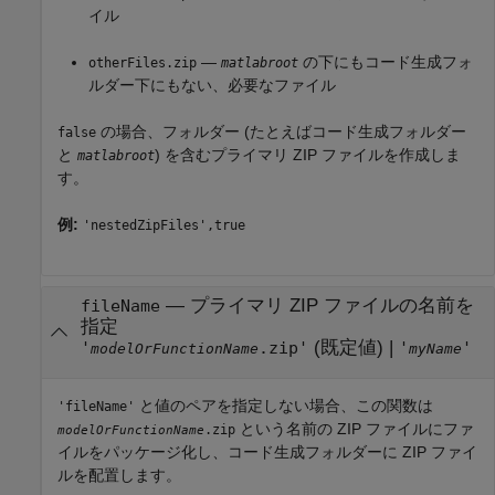
イル
—
の下にもコード生成フォ
otherFiles.zip
matlabroot
ルダー下にもない、必要なファイル
の場合、フォルダー (たとえばコード生成フォルダー
false
と
) を含むプライマリ ZIP ファイルを作成しま
matlabroot
す。
例:
'nestedZipFiles',true
—
プライマリ ZIP ファイルの名前を
fileName
指定
(既定値) |
'
.zip'
'
'
modelOrFunctionName
myName
と値のペアを指定しない場合、この関数は
'fileName'
という名前の ZIP ファイルにファ
.zip
modelOrFunctionName
イルをパッケージ化し、コード生成フォルダーに ZIP ファイ
ルを配置します。