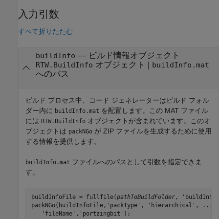
入力引数
すべて折りたたむ
—
ビルド情報オブジェクト
buildInfo
オブジェクト
|
RTW.BuildInfo
buildInfo.mat
へのパス
ビルド プロセス中、コード ジェネレーターはビルド フォル
ダー内に
を配置します。この MAT ファイル
buildInfo.mat
には
オブジェクトが含まれています。このオ
RTW.BuildInfo
ブジェクトは
が ZIP ファイルを生成するために使用
packNGo
する情報を提供します。
ファイルへのパスとして引数を指定できま
buildInfo.mat
す。
buildInfoFile = fullfile(
pathToBuildFolder
, 'buildInfo.
packNGo(buildInfoFile,'packType', 'hierarchical', ...

   'fileName','portzingbit');