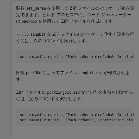
関数
を使用して ZIP ファイルのパッケージ化を設
set_param
定できます。ビルド プロセス中に、コード ジェネレーター
は
を使用して ZIP ファイルを作成します。
packNGo
モデル
を ZIP ファイルにパッケージ化する設定を行
zingbit
うには、次のコマンドを実行します。
set_param(
'zingbit'
, 
'PackageGeneratedCodeAndArtifacts
関数
によってファイル
が作成されま
packNGo
zingbit.zip
す。
ZIP ファイルに
などの別の名前を指定する
portzingbit.zip
には、次のコマンドを実行します。
set_param(
'zingbit'
, 
'PackageGeneratedCodeAndArtifacts
set_param(
'zingbit'
, 
'PackageName'
, 
'portzingbit.zip'
)