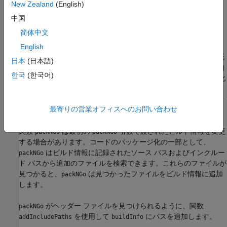
る CMake コンフィギュレーション ファイル
New Zealand
(English)
(
)。
CMakeLists.txt
中国
简体中文
この関数を使用してファイルを再配置します。そのファイルは、
®
特定のターゲット環境用に再コンパイルしたり、MATLAB
がイ
English
ンストールされていない開発環境でリビルドしたりできます。既
日本
(日本語)
定の設定では、関数によってファイルはコード生成フォルダー内
한국
(한국어)
の ZIP ファイルにサブフォルダーのない構造としてパッケージ化
されます。出力は、名前と値のペアを指定してカスタマイズでき
ます。ZIP ファイルの移動後に圧縮ファイルを解凍するには標準
最寄りの営業オフィスへのお問い合わせ
の ZIP ユーティリティを使用します。
関数
は最初の
引数で渡されたビルド情報を変更
packNGo
packNGo
する場合があります。コードのパッケージ化の一部として、
はビルド情報に記録されたソース パスおよびインクルー
packNGo
ド パスから追加のファイルを検索できます。これらのファイルが
見つかると、
は見つかったファイルをビルド情報に追加
packNGo
します。
がヘッダー ファイルを見つけられるように、関数
packNGo
を使用して
にパスを追加します。
addIncludePaths
buildInfo