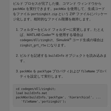
ビルド プロセスが完了した後、コマンド ウィンドウから
を実行できます。
を使用して、生成コード
packNGo
packNGo
をファイル
という ZIP ファイルにパッケー
portzingbit.zip
ジ化します。相対的なファイル階層を維持します。
フォルダーをビルド フォルダーに変更します。たとえ
ば、
MATLAB Coder™
を使用する場合は
®
、Simulink
コード生成の場合は
codegen/dll/zingbit
になります。
zingbit_grt_rtw
ビルドを記述する
オブジェクトを読み込みま
buildInfo
す。
を
プロパティおよび
プロパ
packNGo
packType
fileName
ティを設定して実行します。
cd 
codegen/dll/zingbit
;

load 
buildInfo.mat
packNGo(buildInfo,
'packType'
, 
'hierarchical'
, 
...
'fileName'
,
'portzingbit'
);