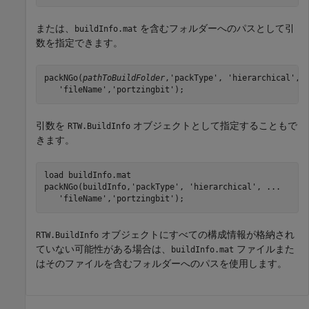
または、
を含むフォルダーへのパスとして引
buildInfo.mat
数を指定できます。
packNGo(
pathToBuildFolder
,'packType', 'hierarchical', .
   'fileName','portzingbit');
引数を
オブジェクトとして指定することもで
RTW.BuildInfo
きます。
load 
buildInfo.mat
packNGo(buildInfo,
'packType'
, 
'hierarchical'
, 
...
'fileName'
,
'portzingbit'
);
オブジェクトにすべての構成情報が格納され
RTW.BuildInfo
ていない可能性がある場合は、
ファイルまた
buildInfo.mat
はそのファイルを含むフォルダーへのパスを使用します。