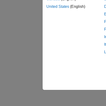
モデル
United States
(English)
Simuli
標準とコ
F
Simuli
る。
I
コー
I
コード
コード
モデル
モデル
コード
コード
ブルシ