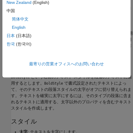
(または Word レポートのリンクされた段落/文字スタイ
New Zealand
(English)
ル) でなければなりません。テンプレート スタイルの詳
中国
細は、
レポート テンプレート
を参照してください。
简体中文
®
Microsoft
Word
で、名前付きスタイルを使用して適用する段落
English
スタイルおよびテキスト スタイルは、両方を同じテキストに適用
日本
(日本語)
する場合に相互作用が発生する可能性があります。この相互作用
한국
(한국어)
は、太字、イタリック、下線など、段落とテキストに共通する書
式設定プロパティで発生します。
最寄りの営業オフィスへのお問い合わせ
たとえば、段落スタイル
を段落に適用しており、
MyStyle
では太字書式設定を指定しているとします。そこで、
MyStyle
という名前のテキスト スタイルを段落のテキストに適
BoldStyle
用するとします。
で書式設定されたテキストによっ
BoldStyle
て、そのテキストの段落スタイルの太字がオフに切り替えられま
す。テキストを確実に太字にするには、そのタイプの段落に含ま
れるテキストに適用する、太字以外のプロパティを含むテキスト
スタイルを作成します。
スタイル
太字
: テキストを太字にします。