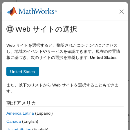
コンテンツへスキップ
MATLAB ヘルプ センター
オフキャンバス ナビゲーション メ
メインコンテンツ
Web サイトの選択
ドキュメンテーションのホーム
Text
レポートとデータベース アクセス
Web サイトを選択すると、翻訳されたコンテンツにアクセス
テキストの書式設定とレポートへの挿入
し、地域のイベントやサービスを確認できます。現在の位置情
MATLAB Report Generator
報に基づき、次のサイトの選択を推奨します:
United States
対話的なレポート プログラム ビルダー
説明
レポートの作成
United States
コンポーネントの取り扱い
このコンポーネントは、テキストを書式設定してレポートに挿入
します。Word と PDF レポートでは、親として
段落
コンポーネン
Text
また、以下のリストから Web サイトを選択することもできま
トをもたなければなりません。
す。
項目一覧
プロパティ
説明
南北アメリカ
プロパティ
レポートに含めるテキスト
: レポートに含めるテキストを指
América Latina
(Español)
スタイル
定します。指定されたテキストには
形式のプロパテ
%<expr>
レポートへの挿入
Canada
(English)
ィ式の計算を含めることができます。ここで、
はレポー
expr
クラス
ト生成時に文字列を評価する MATLAB 式です。たとえ
United States
(English)