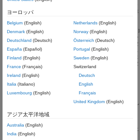
ば、"このレポートは
に生成された" というテキスト
%<date>
参考
の場合、この指定されたテキストの
がレポートの生
%<date>
ヨーロッパ
成日に置き換えられた状態でレポート内に挿入されます。
Belgium
(English)
Netherlands
(English)
スタイル名
: 出力形式が
[ダイレクト PDF (テンプレートを使用)]
Denmark
(English)
Norway
(English)
など、(テンプレートを使用) タイプのいずれかであるレポー
Deutschland
(Deutsch)
Österreich
(Deutsch)
トのテキストで使用するスタイルを指定します。既定の設定
España
(Español)
Portugal
(English)
では、このコンポーネントのコンテンツは挿入先の段落のス
タイルを継承します。段落スタイルをオーバーライドするに
Finland
(English)
Sweden
(English)
は、レポートのテンプレートで定義した他のスタイルを指定
France
(Français)
Switzerland
します。他のスタイルを指定するには、次の手順に従いま
Ireland
(English)
Deutsch
す。
Italia
(Italiano)
English
[スタイル名]
を
に設定します。
[指定]
Luxembourg
(English)
Français
United Kingdom
(English)
[スタイル名]
テキスト ボックスで、スタイル名を入力し
ます。
アジア太平洋地域
指定するカスタム スタイルは、HTML レポートおよび
Australia
(English)
PDF レポートの span のスタイルか、レポートの生成に
India
(English)
使用するテンプレートで定義されている文字スタイル