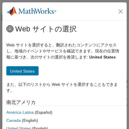
コンテンツへスキップ
MATLAB ヘルプ センター
オフキャンバス ナビゲーション メ
メインコンテンツ
Web サイトの選択
ドキュメンテーションのホーム
RoadRunner
ロボティクスおよび自律システム
Web サイトを選択すると、翻訳されたコンテンツにアクセス
自動車
自動運転シミュレーション用の 3D シーンの設計
し、地域のイベントやサービスを確認できます。現在の位置情
報に基づき、次のサイトの選択を推奨します:
United States
カテゴリ
リリース ノート
Automated Driving Toolbox
PDF 版ドキュメンテーション
PDF 版ドキュメンテーション
United States
AUTOSAR Blockset
RoadRunner
は、自動運転システムのシミュレーションやテスト
のための詳細な 3D シーンを設計するためのプログラム API を備
IEC Certification Kit
また、以下のリストから Web サイトを選択することもできま
えた対話型のエディターです。地域特有のカスタムの道路標識や
す。
Model-Based Calibration Toolbox
標示を追加して、道路シーンをカスタマイズできます。
RoadRunner
では、ガードレール、道路の損傷、木々、建物、そ
Navigation Toolbox
南北アメリカ
の他の 3D モデルを挿入できます。
RoadRunner
には、信号機の
Powertrain Blockset
フェージングおよびタイミングを構成するためのツールも用意さ
América Latina
(Español)
RoadRunner
れています。
Canada
(English)
RoadRunner 入門
United States
(English)