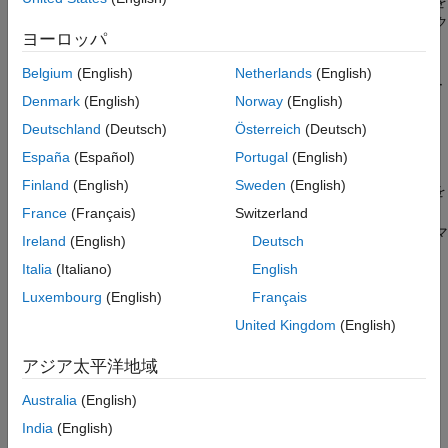
RoadRunner
は、LIDAR 点群、航空画像、GIS データの可視化を
RoadRunner の基礎
®
サポートしています。OpenDRIVE
を使用し、道路ネットワーク
シーンの設計
ヨーロッパ
をインポートおよびエクスポートできます。また、
RoadRunner
シーン データのインポート
®
で構築された 3D シーンを FBX
、glTF™、
USD
、およびその他
Belgium
(English)
Netherlands
(English)
シーンのエクスポート
の形式でエクスポートすることもできます。これらのエクスポー
Denmark
(English)
Norway
(English)
®
®
トされたシーンは、
CARLA
、dSPACE
ASM、IPG CarMaker
、
プログラミングを使用したシーン インタ
ーフェイス
®
Unreal Engine
などを含む自動運転シミュレーターやゲーム エ
Deutschland
(Deutsch)
Österreich
(Deutsch)
MATLAB および Simulink とのシーンの
ンジンで動作します。
España
(Español)
Portugal
(English)
統合
RoadRunner Asset Library アドオン
Finland
(English)
Sweden
(English)
RoadRunner Asset Library
では、現実的で一貫したビジュアルを
RoadRunner Scene Builder アドオン
持つ 3D モデルの大きなセットを 3D シーンに読み込むことがで
France
(Français)
Switzerland
きます。また、
RoadRunner Scene Builder
を使用すれば、HD マ
RoadRunner Scenario
Ireland
(English)
Deutsch
ップから 3D 道路モデルを自動的に合成できます。
Robotics System Toolbox
Italia
(Italiano)
English
RoadRunner 入門
ROS Toolbox
Luxembourg
(English)
Français
Sensor Fusion and Tracking Toolbox
RoadRunner の基礎を学ぶ
United Kingdom
(English)
Simulink 3D Animation
RoadRunner の基礎
アジア太平洋地域
UAV Toolbox
カメラのコントロール、オブジェクトの選択、アセットの作成、
Australia
(English)
Vehicle Dynamics Blockset
インタラクティブなシーンの編集、トラブルシューティング
India
(English)
Vehicle Network Toolbox