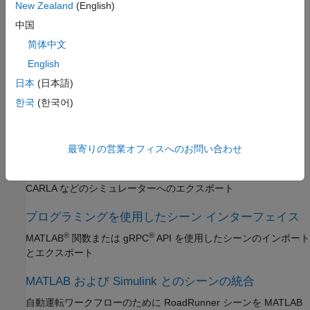
New Zealand
(English)
シーンの設計
中国
複雑な道路ネットワークの設計、junction での信号機のコントロ
ール、標識やプロップの追加、地形の変更
简体中文
English
シーン データのインポート
日本
(日本語)
®
インポートした GIS データ、ASAM OpenDRIVE
道路ネットワ
한국
(한국어)
ーク、または HD マップデータを使用してシーンを構築
シーンのエクスポート
最寄りの営業オフィスへのお問い合わせ
シーンのジオメトリとセマンティクス セグメンテーション デー
タのエクスポート、ASAM OpenDRIVE、
RoadRunner
、または
CARLA
などのシミュレーターへのエクスポート
プログラミングを使用したシーン インターフェイス
®
®
MATLAB
関数または gRPC
API を使用したシーンのインポート
とエクスポート
MATLAB および Simulink とのシーンの統合
自動運転ワークフローのために
RoadRunner
シーンを MATLAB