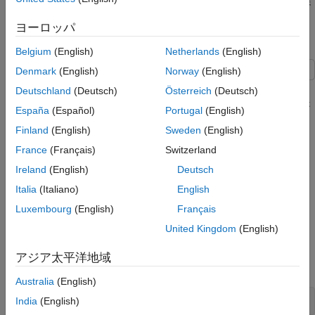
すべてのパーティションのワーカーのリダクション計算を実
行
ヨーロッパ
データストアからのデータの並列読み取り
Belgium
(English)
Netherlands
(English)
Denmark
(English)
Norway
(English)
この例では、関数
を使用してデータストアからのデー
partition
Deutschland
(Deutsch)
Österreich
(Deutsch)
タの読み取りを並列処理する方法を説明します。MATLAB® に提
España
(Español)
Portugal
(English)
供されている航空路線の小規模なデータストアを使用
Finland
(English)
Sweden
(English)
し、
列から NaN 以外の値の平均を求めます。
'ArrDelay'
France
(Français)
Switzerland
逐次実行
Ireland
(English)
Deutsch
Italia
(Italiano)
English
平均を計算する簡単な方法は、NaN 以外のすべての値の合計を
NaN 以外の値の数で除算することです。補助関数
Luxembourg
(English)
Français
内のコードは、データストアに対して
sumAndCountArrivalDelay
United Kingdom
(English)
これをまず、並列以外の方法で実行します。
アジア太平洋地域
まず、既存の並列プールをすべて削除します。
Australia
(English)
India
(English)
delete(gcp(
'nocreate'
));