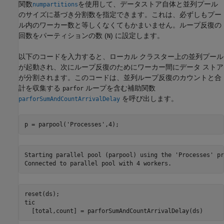
関数
を使用して、データストア自体と並列プール
numpartitions
のサイズに基づき分割数を指定できます。これは、必ずしもプー
ル内のワーカー数と等しくなくてもかまいません。ループ反復の
回数をパーティションの数 (
) に設定します。
N
以下のコードを入力すると、ローカル クラスター上の並列プール
が起動され、次にループ反復のためにワーカー間にデータ ストア
が分割されます。このコードは、並列ループ反復のカウントと合
計を収集する
ループを含む補助関数
parfor
を呼び出します。
parforSumAndCountArrivalDelay
p = parpool(
'Processes'
,4);
Starting parallel pool (parpool) using the 'Processes' pr
reset(ds);

tic

  [total,count] = parforSumAndCountArrivalDelay(ds)