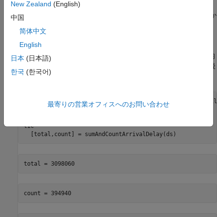
New Zealand
(English)
にあるワークシートのコレクションか
airlinesmall_subset.xlsx
中国
らデータストアを作成し、インポートする
変数を選択
ArrDelay
简体中文
します。
English
関数
を使用して、並列実行せずに平均
sumAndCountArrivalDelay
日本
(日本語)
を計算します。関数
および
を使用して、この場合と、後
tic
toc
한국
(한국어)
の並列の場合での実行時間を測定します。
ds = spreadsheetDatastore(repmat({
'airlinesmall_subset.xl
最寄りの営業オフィスへのお問い合わせ
ds.SelectedVariableNames = 
'ArrDelay'
;

reset(ds);

tic

  [total,count] = sumAndCountArrivalDelay(ds)