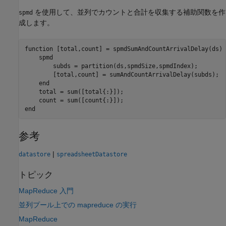
を使用して、並列でカウントと合計を収集する補助関数を作
spmd
成します。
function
 [total,count] = spmdSumAndCountArrivalDelay(ds)

spmd
        subds = partition(ds,spmdSize,spmdIndex);

        [total,count] = sumAndCountArrivalDelay(subds);   
end
    total = sum([total{:}]);

end
参考
|
datastore
spreadsheetDatastore
トピック
MapReduce 入門
並列プール上での mapreduce の実行
MapReduce