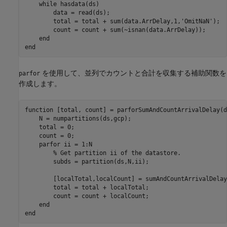
while
 hasdata(ds)

        data = read(ds);

        total = total + sum(data.ArrDelay,1,
'OmitNaN'
);

        count = count + sum(~isnan(data.ArrDelay));

end
end
を使用して、並列でカウントと合計を収集する補助関数を
parfor
作成します。
function
 [total, count] = parforSumAndCountArrivalDelay(ds
    N = numpartitions(ds,gcp);

    total = 0;

    count = 0;    

parfor
 ii = 1:N

% Get partition ii of the datastore.
        subds = partition(ds,N,ii);

        [localTotal,localCount] = sumAndCountArrivalDelay
        total = total + localTotal;

        count = count + localCount;

end
end