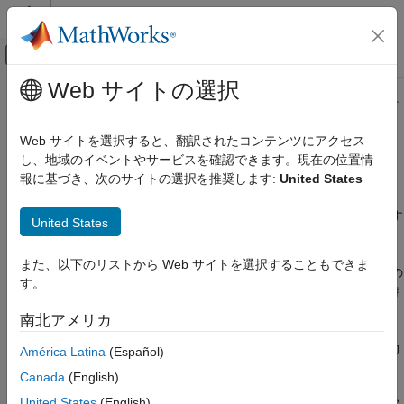
コンテンツへスキップ
MATLAB ヘルプ センター
オフキャンバス ナビゲーション メ
メインコンテンツ
Web サイトの選択
ドキュメンテーションのホーム
このページの内容は最新ではありません。最新版の英語を参照す
るには、ここをクリックします。
並列計算
Web サイトを選択すると、翻訳されたコンテンツにアクセス
し、地域のイベントやサービスを確認できます。現在の位置情
データ ストアの並列分割
Parallel Computing Toolbox
報に基づき、次のサイトの選択を推奨します:
United States
ビッグ データの処理
tall 配列および mapreduce
並列プールのワーカーごとにデータ ストアの部分を並列に分割す
United States
ると、次のように多くのケースで利点が得られます。
データ ストアの並列分割
また、以下のリストから Web サイトを選択することもできま
項目一覧
何らかのアクションを、データ ストア全体の一部に対しての
す。
データストアからのデータの並列読み取り
み実行するかまたは定義済みのいくつかの部分に対して同時
に実行
参考
南北アメリカ
それぞれのパーティションですべてのワーカーを同時に稼働
América Latina
(Español)
させながら、データ ストア内の特定の値を検索
Canada
(English)
United States
(English)