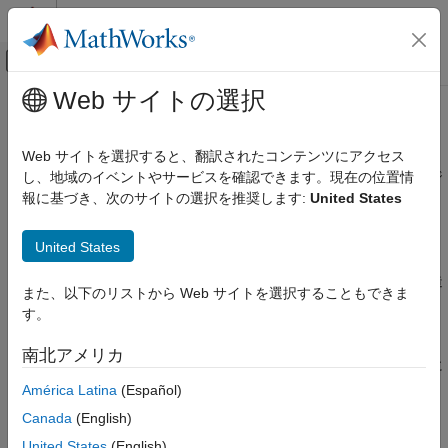
コンテンツへスキップ
MATLAB ヘルプ センター
オフキャンバス ナビゲーション メ
メインコンテンツ
Web サイトの選択
ドキュメンテーションのホーム
用途
並列計算
Web サイトを選択すると、翻訳されたコンテンツにアクセス
シミュレーション、ソルバー、統計モデル、信号処理、イメージ
し、地域のイベントやサービスを確認できます。現在の位置情
Parallel Computing Toolbox
処理の高速化の例を参照する
報に基づき、次のサイトの選択を推奨します:
United States
カテゴリ
Parallel Computing Toolbox™ では、マルチコア プロセッサ、
Parallel Computing Toolbox 入門
GPU およびコンピューター クラスターを使用して、計算量やデ
United States
ータ量の多い問題を解くことができます。並列 for ループ、特殊
用途
な配列タイプ、並列化された数値アルゴリズムなどの高度な構造
Simulink での並列計算
また、以下のリストから Web サイトを選択することもできま
®
®
により、CUDA
または MPI のプログラミングなしに MATLAB
す。
数学および最適化
アプリケーションをスケーリングできます。
AI と統計
南北アメリカ
信号処理、オーディオ、ウェーブレット
これらの例を参照して、結果が得られるまでの時間が並列計算に
よってどのように短縮されるかをご覧ください。
無線通信、アンテナ、レーダー
América Latina
(Español)
イメージ処理とコンピューター ビジョン
Canada
(English)
カテゴリ
予知保全
United States
(English)