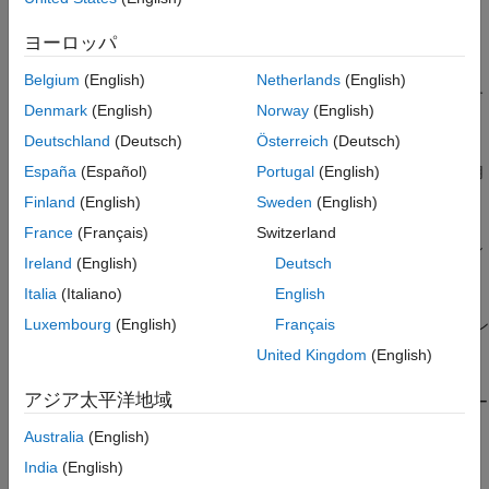
並列計算の基礎
Simulink での並列計算
並列 for ループ (parfor)
®
ヨーロッパ
Simulink
のシミュレーションを並列計算を使用して高速化する
非同期並列プログラミング
数学および最適化
Belgium
(English)
Netherlands
(English)
ビッグ データの処理
線形代数問題と最適化問題の求解を並列計算を使用して高速化す
Denmark
(English)
Norway
(English)
バッチ処理
る
Deutschland
(Deutsch)
Österreich
(Deutsch)
GPU コンピューティング
AI と統計
クラスターとクラウド
España
(Español)
Portugal
(English)
統計、機械学習、深層学習のアプリケーションを並列計算を使用
して高速化する
Finland
(English)
Sweden
(English)
信号処理、オーディオ、ウェーブレット
France
(Français)
Switzerland
信号処理、オーディオ処理、ウェーブレット解析のアプリケーシ
Ireland
(English)
Deutsch
ョンを高速化する
Italia
(Italiano)
English
無線通信、アンテナ、レーダー
Luxembourg
(English)
Français
無線通信、5G、アンテナ解析、レーダー処理のアプリケーション
を高速化する
United Kingdom
(English)
イメージ処理とコンピューター ビジョン
アジア太平洋地域
イメージ処理、コンピューター ビジョン、医用画像のアプリケー
ションを並列計算を使用して高速化する
Australia
(English)
予知保全
India
(English)
予知保全アプリケーションを並列計算を使用して高速化する