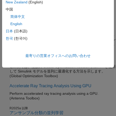
New Zealand
(English)
注目の例
中国
简体中文
Parsim を使った並列シミュレーション: ノーマル モード
でのパラメーター スイープ
English
この例では、Parallel Computing Toolbox™ を使用して、モンテ
日本
(日本語)
カルロ法のシミュレーションを複数並列して実行する方法を示し
한국
(한국어)
ます。並列実行はホスト マシンの複数のコアを活用して多くのシ
ミュレーションの実行を高速化します。これらのシミュレーショ
ンは、MATLAB® Parallel Server™ を使用し、コンピューター ク
(Simulink)
ラスターで並列に実行することもできます。この例は Parallel
最寄りの営業オフィスへのお問い合わせ
Computing Toolbox™ または MATLAB Parallel Server が利用で
Simulink モデルを並列に最適化
きない場合でも機能しますが、シミュレーションは逐次実行され
この例では、複数の Global Optimization Toolbox ソルバーを使用
ます。
して Simulink モデルを並列に最適化する方法を示します。
(Global Optimization Toolbox)
Accelerate Ray Tracing Analysis Using GPU
Perform accelerated ray tracing analysis using a GPU.
(Antenna Toolbox)
R2025a 以降
アンサンブル分類の並列学習