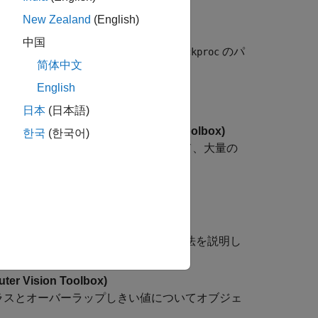
New Zealand
(English)
essing Toolbox)
中国
マシンの複数のプロセッサ コアを利用して
のパ
blockproc
简体中文
English
高速化を活用します。
日本
(日本語)
ジ セットの処理
(Image Processing Toolbox)
한국
(한국어)
の MapReduce およびデータストアを使用して、大量の
します。
ision Toolbox)
用してイメージをセグメント化する方法を説明し
ter Vision Toolbox)
たクラスとオーバーラップしきい値についてオブジェ