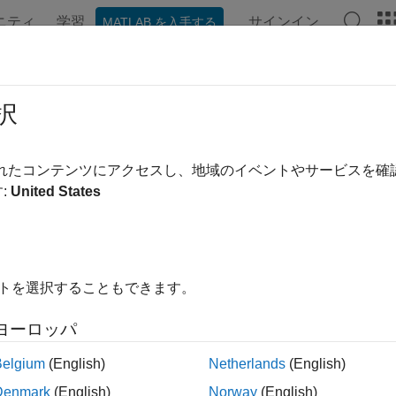
ニティ
学習
サインイン
MATLAB を入手する
ンテーション
例
関数
ビデオ
MATLAB Answers
メージ処理とコンピューター ビジョ
択
ジ処理、コンピューター ビジョン、医用画像のアプリケーシ
されたコンテンツにアクセスし、地域のイベントやサービスを
el Computing Toolbox™ を Image Processing Toolbox™、Compu
:
United States
lbox™ と共に使用することで、イメージ処理、コンピューター
用して高速化します。
リ
イトを選択することもできます。
ージのバッチ処理
複数イメージへ
ヨーロッパ
Belgium
(English)
Netherlands
(English)
ック
Denmark
(English)
Norway
(English)