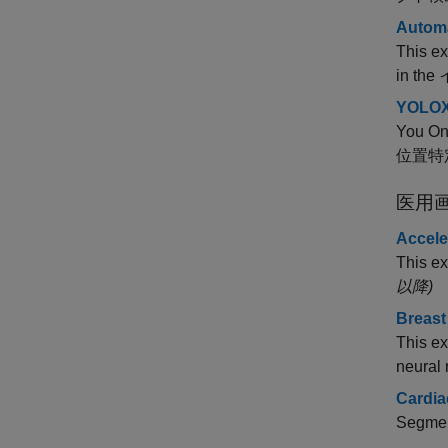
Automa
This e
in the
YOL
You 
位置特
医用
Accele
This e
以降)
Breast
This e
neural 
Cardia
Segmen