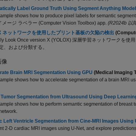
tically Label Ground Truth Using Segment Anything Model
xample shows how to produce pixel labels for semantic segmen
 イメージ ラベラー (Computer Vision Toolbox) app.
(R2024b 以
OX ネットワークを使用したプリント基板の欠陥の検出
(Compute
Only Look Once version X (YOLOX) 深層学習ネット
定、および分類する。
画像
rate Brain MRI Segmentation Using GPU
(Medical Imaging 
xample shows how to accelerate segmentation of a brain MRI us
 Tumor Segmentation from Ultrasound Using Deep Learnin
xample shows how to perform semantic segmentation of breast 
network.
c Left Ventricle Segmentation from Cine-MRI Images Using
t 2-D cardiac MRI images using U-Net, and explore prediction