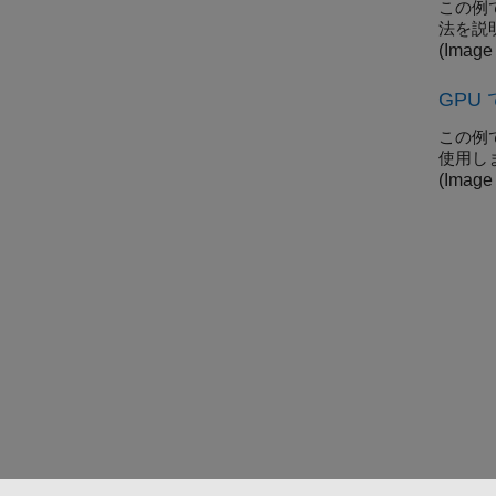
この例
法を説
(Image
GPU
この例
使用し
(Image