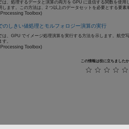
では、処理するデータと演算の両方を GPU に送信する関数を使用し
明します。この方法は、2 つ以上のデータセットを必要とする要素
 Processing Toolbox)
 でのしきい値処理とモルフォロジー演算の実行
では、GPU でイメージ処理演算を実行する方法を示します。航空
ます。
 Processing Toolbox)
この情報は役に立ちました