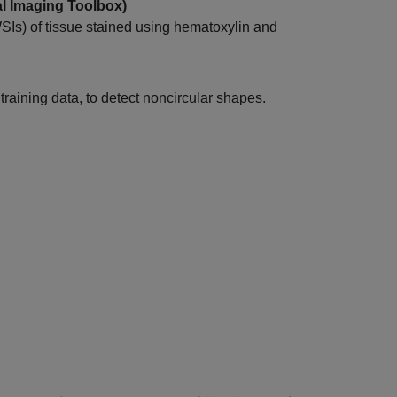
l Imaging Toolbox)
SIs) of tissue stained using hematoxylin and
aining data, to detect noncircular shapes.