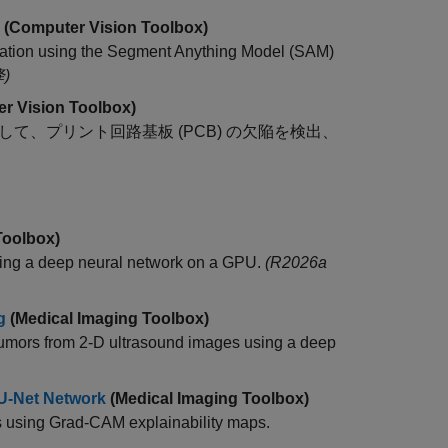
(Computer Vision Toolbox)
tation using the Segment Anything Model (SAM)
降)
r Vision Toolbox)
ワークを使用して、プリント回路基板 (PCB) の欠陥を検出、
Toolbox)
ing a deep neural network on a GPU.
(R2026a
g
(Medical Imaging Toolbox)
tumors from 2-D ultrasound images using a deep
 U-Net Network
(Medical Imaging Toolbox)
s using Grad-CAM explainability maps.