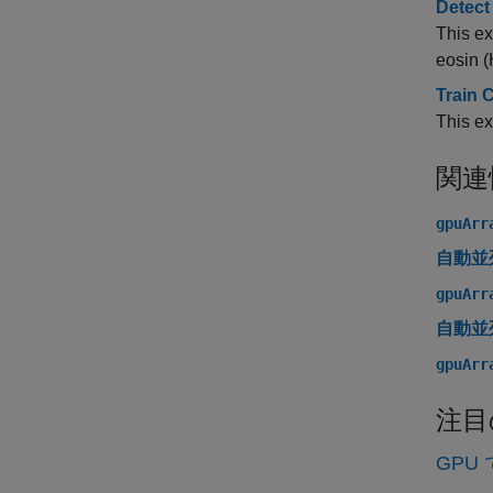
Detect
This ex
eosin 
Train 
This ex
関連
gpuArr
自動並
gpuArr
自動並
gpuArr
注目
GPU