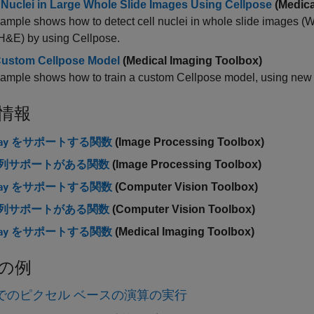
 Nuclei in Large Whole Slide Images Using Cellpose
(Medica
ample shows how to detect cell nuclei in whole slide images (W
(H&E) by using Cellpose.
Custom Cellpose Model
(Medical Imaging Toolbox)
ample shows how to train a custom Cellpose model, using new tr
情報
をサポートする関数
(Image Processing Toolbox)
ay
列サポートがある関数
(Image Processing Toolbox)
をサポートする関数
(Computer Vision Toolbox)
ay
列サポートがある関数
(Computer Vision Toolbox)
をサポートする関数
(Medical Imaging Toolbox)
ay
の例
 でのピクセル ベースの演算の実行