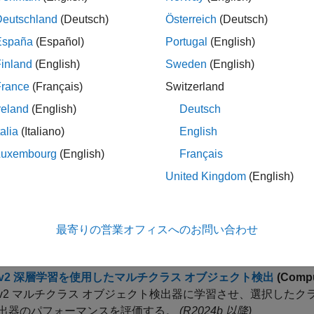
ージ処理
Deutschland
(Deutsch)
Österreich
(Deutsch)
イメージ ファイルに対するパラレル ブロック処理
(Image Proc
España
(Español)
Portugal
(English)
llel Computing Toolbox ライセンスをお持ちの場合は、
inland
(English)
Sweden
(English)
マンスを改善できます。
France
(Français)
Switzerland
 でのイメージ処理
(Image Processing Toolbox)
イメージ処理ワークフローにグラフィックス処理装置 (GPU) 
reland
(English)
Deutsch
Reduce フレームワークと Hadoop を使用した大規模なイメー
talia
(Italiano)
English
は、Image Processing Toolbox™ と共に MATLAB® 
Luxembourg
(English)
Français
ジに対して細胞カウント アルゴリズムを実行する方法を説明
United Kingdom
(English)
ピューター ビジョン
習を使用したセマンティック セグメンテーション
(Computer V
最寄りの営業オフィスへのお問い合わせ
では、セマンティック セグメンテーション ネットワークを使
O v2 深層学習を使用したマルチクラス オブジェクト検出
(Compu
O v2 マルチクラス オブジェクト検出器に学習させ、選択し
出器のパフォーマンスを評価する。
(R2024b 以降)