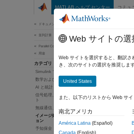
コンテンツへスキップ
MATLAB ヘルプ センター
コミュ
ドキュメ
ドキュメンテーションのホーム
並列計算
イ
Web サイトの選
Parallel Computing Toolbox
用途
イメー
Web サイトを選択すると、翻訳
カテゴリ
Parall
き、次のサイトの選択を推奨します
Simulink での並列計算
Too
算を使
数学および最適化
United States
AI と統計
アプ
信号処理、オーディオ、ウェーブレッ
また、以下のリストから Web サ
ト
無線通信、アンテナ、レーダー
イメ
南北アメリカ
イメージ処理とコンピューター ビジ
ョン
América Latina
(Español)
トピ
予知保全
Canada
(English)