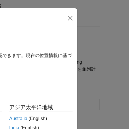
ン
ョンを並列計算を使用して高速化する
確認できます。現在の位置情報に基づ
ter Vision Toolbox™、Medical Imaging
 ビジョン、医用画像のアプリケーションを並列計
の関数の適用
アジア太平洋地域
Australia
(English)
India
(English)