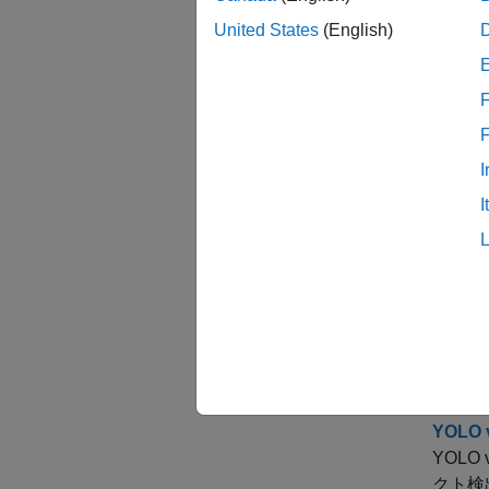
イメ
United States
(English)
大きい
Para
F
フォー
GPU
複雑な
I
Map
I
この例で
イメー
コン
深層学
この例
ます。
YOL
YOL
クト検