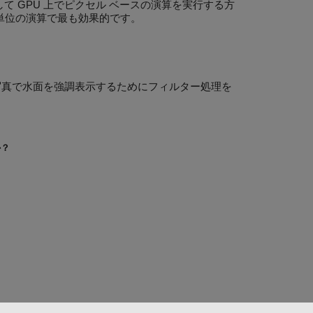
て GPU 上でピクセル ベースの演算を実行する方
単位の演算で最も効果的です。
写真で水面を強調表示するためにフィルター処理を
か？