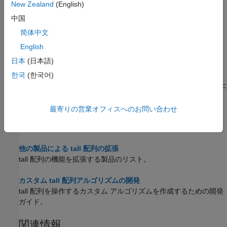
New Zealand
(English)
tall 配列の遅延実行を利用して、計算のパフォーマンスを最適化
中国
する方法。
简体中文
tall 配列要素のインデックス付けと表示
English
tall 配列の部分的な抽出、割り当て、および表示。
日本
(日本語)
tall 配列によるグループ化された統計の計算
한국
(한국어)
この例では、停電データを含む tall timetable のグループ化された
統計を計算する方法を説明します。
最寄りの営業オフィスへのお問い合わせ
tall 配列の可視化
tall 配列の可視化手法。
他の製品による tall 配列の拡張
tall 配列の機能を拡張する製品のリスト。
カスタム tall 配列アルゴリズムの開発
tall 配列を操作するカスタム アルゴリズムを作成するための開発
ガイド。
関連情報