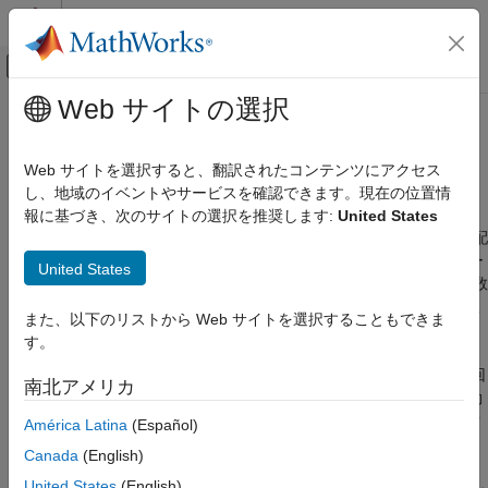
コンテンツへスキップ
MATLAB ヘルプ センター
オフキャンバス ナビゲーション メ
メインコンテンツ
Web サイトの選択
ドキュメンテーションのホーム
tall 配列
MATLAB
Web サイトを選択すると、翻訳されたコンテンツにアクセス
データのインポートと解析
メモリに収まらない行数をもつ配列
し、地域のイベントやサービスを確認できます。現在の位置情
大きなファイルとビッグ データ
tall 配列は、データストアに格納されたデータを操作する方法
報に基づき、次のサイトの選択を推奨します:
United States
で、数百万から数十億の行を保持できます。tall 数値配列、cell 配
カテゴリ
列、categorical、string、datetime、duration、またはカレンダー
United States
データストア
期間を作成することができ、tall table または tall timetable の変数
tall 配列
としてこれらすべての tall 型を使用できます。多くの演算や関数
また、以下のリストから Web サイトを選択することもできま
MapReduce
®
は MATLAB
のインメモリ配列によって tall 配列と同様に機能し
す。
大きな MAT ファイル
ますが、ほとんどの結果は
を使用して明示的にそれらを
gather
要求したときにのみ評価されます。MATLAB は、データの通過回
Parquet ファイル
南北アメリカ
数を最小限に抑えることにより、キューに入っている計算を自動
メモリ マッピング
的に最適化します。詳細については、
メモリに収まらないデータ
América Latina
(Español)
の tall 配列
を参照してください。
Canada
(English)
United States
(English)