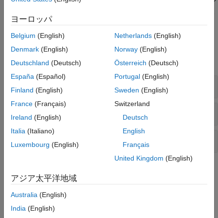
ビッグ データ システムとの統合や、tall 配列アルゴリズムのコン
パイルの詳細については、
他の製品による tall 配列の拡張
を参照
ヨーロッパ
してください。
Belgium
(English)
Netherlands
(English)
関数
Denmark
(English)
Norway
(English)
すべて展開する
Deutschland
(Deutsch)
Österreich
(Deutsch)
España
(Español)
Portugal
(English)
作成と評価
Finland
(English)
Sweden
(English)
France
(Français)
Switzerland
型の判別
Ireland
(English)
Deutsch
Italia
(Italiano)
English
カスタム アルゴリズムの開発
Luxembourg
(English)
Français
United Kingdom
(English)
トピック
アジア太平洋地域
メモリに収まらないデータの tall 配列
Australia
(English)
tall 配列について学習し、例の計算を行います。
India
(English)
tall 配列の遅延評価