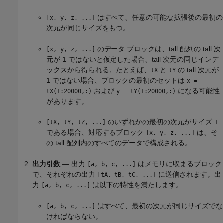
はすべて、任意の可能な拡張後の最初の
[x, y, z, ...]
次元が同じサイズをもつ。
のデータ ブロックは、tall 配列の tall 次
[x, y, z, ...]
元が 1 ではないと仮定した場合、tall 次元の同じインデ
ックスから得られる。たとえば、
と
の tall 次元が
tX
tY
1 ではない場合、ブロックの最初のセットは
x =
および
になる可能性
tX(1:20000,:)
y = tY(1:20000,:)
があります。
のいずれかの最初の次元がサイズ
[tX, tY, tZ, ...]
1
である場合、対応するブロック
は、そ
[x, y, z, ...]
の tall 配列内のすべてのデータで構成される。
出力引数
— 出力
はメモリに収まるブロック
[a, b, c, ...]
で、それぞれの出力
に送信されます。出
[tA, tB, tC, ...]
力
は以下の特性を満たします。
[a, b, c, ...]
はすべて、最初の次元が同じサイズでな
[a, b, c, ...]
ければならない。