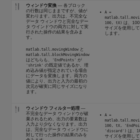
ウィンドウ変換
— 各ブロック
の行数は同じままですが、値が
A =
変わります。出力は、不完全な
matlab.tall.movi
データ ウィンドウと完全なデー
は、10
100, tX)
タ ウインドウの両方に対して実
サイズを使用して
行された操作の結果を含みま
します。
す。
と
matlab.tall.movingWindow
matlab.tall.blockMovingWindow
はどちらも、
が
'EndPoints'
の既定値であるか、埋
'shrink'
め込み値が指定されている場合
にデータを変換します。両方の
値により、出力と入力の最初の
次元が確実に同じサイズになり
ます。
ウィンドウ フィルター処理
—
不完全なデータ ウィンドウが破
A =
棄されるため、出力の要素数は
matlab.tall.movi
入力より少なくなります。出力
100, tX, 'EndPoi
は、完全なデータ ウィンドウに
は、1
'discard')
対して行った操作の結果のみを
サイズを使用して
含みます。