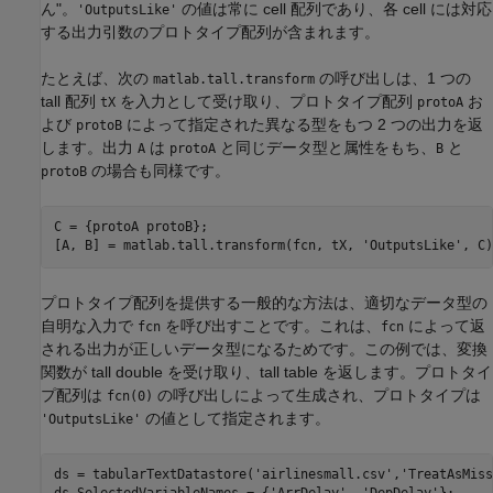
ん"。
の値は常に cell 配列であり、各 cell には対応
'OutputsLike'
する出力引数のプロトタイプ配列が含まれます。
たとえば、次の
の呼び出しは、1 つの
matlab.tall.transform
tall 配列
を入力として受け取り、プロトタイプ配列
お
tX
protoA
よび
によって指定された異なる型をもつ 2 つの出力を返
protoB
します。出力
は
と同じデータ型と属性をもち、
と
A
protoA
B
の場合も同様です。
protoB
C = {protoA protoB};

[A, B] = matlab.tall.transform(fcn, tX, 'OutputsLike', C)
プロトタイプ配列を提供する一般的な方法は、適切なデータ型の
自明な入力で
を呼び出すことです。これは、
によって返
fcn
fcn
される出力が正しいデータ型になるためです。この例では、変換
関数が tall double を受け取り、tall table を返します。プロトタイ
プ配列は
の呼び出しによって生成され、プロトタイプは
fcn(0)
の値として指定されます。
'OutputsLike'
ds = tabularTextDatastore('airlinesmall.csv','TreatAsMiss