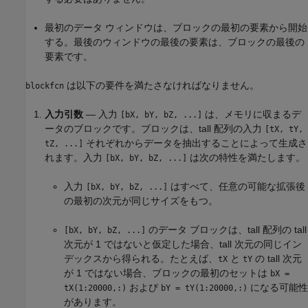
最初のデータ ウィンドウは、ブロックの最初の要素から開始
する。最後のウィンドウの最後の要素は、ブロックの最後の
要素です。
は以下の要件を満たさなければなりません。
blockfcn
入力引数
— 入力
は、メモリに収まるデ
[bX, bY, bZ, ...]
ータのブロックです。ブロックは、tall 配列の入力
[tX, tY,
それぞれからデータを抽出することによって生成さ
tZ, ...]
れます。入力
は次の特性を満たします。
[bX, bY, bZ, ...]
入力
はすべて、任意の可能な拡張後
[bX, bY, bZ, ...]
の最初の次元が同じサイズをもつ。
のデータ ブロックは、tall 配列の tall
[bX, bY, bZ, ...]
次元が 1 ではないと仮定した場合、tall 次元の同じイン
デックスから得られる。たとえば、
と
の tall 次元
tX
tY
が 1 ではない場合、ブロックの最初のセットは
bX =
および
になる可能性
tX(1:20000,:)
bY = tY(1:20000,:)
があります。