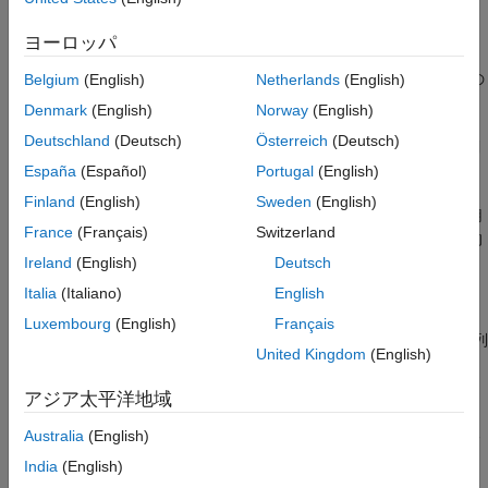
出力データ型の制御
を適用します。
コーディングとパフォーマンスのヒント
ヨーロッパ
2 ステップのリダクション演算
:tall 配列に関数を適用して内
参考
容を変換したうえで、関数をもう 1 つ適用して出力を単一の
Belgium
(English)
Netherlands
(English)
ブロックに縮小します。
Denmark
(English)
Norway
(English)
Deutschland
(Deutsch)
Österreich
(Deutsch)
スライディングウィンドウ操作
:tall 配列に移動ウィンドウ関
数を適用して内容を変換します。
España
(Español)
Portugal
(English)
Finland
(English)
Sweden
(English)
どの操作を選択するかに関わりなく、すべてのアプローチに適用
France
(Français)
Switzerland
されるオプション、パフォーマンス上の考慮事項、および一般的
な問題があります。
Ireland
(English)
Deutsch
Italia
(Italiano)
English
カスタム アルゴリズムを実装する理由
Luxembourg
(English)
Français
ほとんどの一般的な数学関数と MATLAB 演算では、既に tall 配列
United Kingdom
(English)
がサポートされています。機能が既にサポートされている場合
は、独自のアルゴリズムを作成する必要はないかもしれません。
アジア太平洋地域
以下に、tall 配列用のカスタム アルゴリズムを実装することが望
Australia
(English)
ましい理由をいくつか示します。
India
(English)