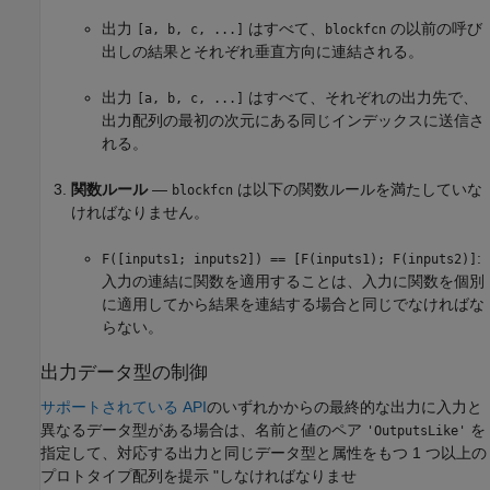
出力
はすべて、
の以前の呼び
[a, b, c, ...]
blockfcn
出しの結果とそれぞれ垂直方向に連結される。
出力
はすべて、それぞれの出力先で、
[a, b, c, ...]
出力配列の最初の次元にある同じインデックスに送信さ
れる。
関数ルール
—
は以下の関数ルールを満たしていな
blockfcn
ければなりません。
:
F([inputs1; inputs2]) == [F(inputs1); F(inputs2)]
入力の連結に関数を適用することは、入力に関数を個別
に適用してから結果を連結する場合と同じでなければな
らない。
出力データ型の制御
サポートされている API
のいずれかからの最終的な出力に入力と
異なるデータ型がある場合は、名前と値のペア
を
'OutputsLike'
指定して、対応する出力と同じデータ型と属性をもつ 1 つ以上の
プロトタイプ配列を提示
"しなければなりませ