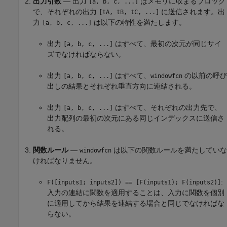
出力引数
— 出力
はメモリに収まるブロック
[a, b, c, ...]
で、それぞれの出力
に送信されます。出
[tA, tB, tC, ...]
力
は以下の特性を満たします。
[a, b, c, ...]
出力
はすべて、最初の次元が同じサイ
[a, b, c, ...]
ズでなければならない。
出力
はすべて、
の以前の呼び
[a, b, c, ...]
windowfcn
出しの結果とそれぞれ垂直方向に連結される。
出力
はすべて、それぞれの出力先で、
[a, b, c, ...]
出力配列の最初の次元にある同じインデックスに送信さ
れる。
関数ルール
—
は以下の関数ルールを満たしていな
windowfcn
ければなりません。
:
F([inputs1; inputs2]) == [F(inputs1); F(inputs2)]
入力の連結に関数を適用することは、入力に関数を個別
に適用してから結果を連結する場合と同じでなければな
らない。