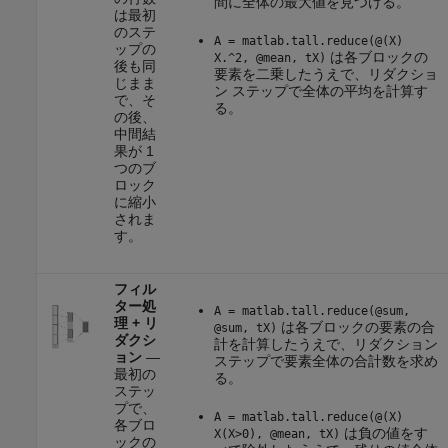
間に全体の最大値を見つける。
は最初
のステ
A = matlab.tall.reduce(@(X)
ップの
は各ブロックの
X.^2, @mean, tX)
後も同
要素を二乗したうえで、リダクショ
じまま
ン ステップで全体の平均を計算す
で、そ
る。
の後、
中間結
果が 1
つのブ
ロック
に縮小
されま
す。
フィル
ター処
A = matlab.tall.reduce(@sum,
理 + リ
は各ブロックの要素の合
@sum, tX)
ダクシ
計を計算したうえで、リダクション
ョン
—
ステップで要素全体の合計数を求め
最初の
る。
ステッ
プで、
A = matlab.tall.reduce(@(X)
各ブロ
は負の値をす
X(X>0), @mean, tX)
ックの