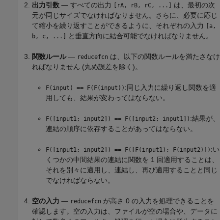
出力引数
— すべての出力
は、最初の次
[rA, rB, rC, ...]
元が同じサイズでなければなりません。さらに、必要に応じ
て縮小を繰り返すことができるように、それぞれの入力
[a,
と垂直方向に結合可能でなければなりません。
b, c, ...]
関数ルール
—
は、以下の関数ルールを満たさなけ
reducefcn
ればなりません (丸め誤差を除く)。
:同じ入力に繰り返し関数を適
F(input) == F(F(input))
用しても、結果が変わってはならない。
:結果が、
F([input1; input2]) == F([input2; input1])
連結の順序に依存することがあってはならない。
:い
F([input1; input2]) == F([F(input1); F(input2)])
くつかの中間結果の連結に関数を 1 回適用することは、
それを別々に適用し、連結し、再び適用することと同じ
でなければならない。
空の入力
—
が高さ 0 の入力を処理できることを
reducefcn
確認します。空の入力は、ファイルが空の場合や、データに