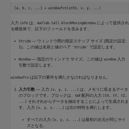
[a, b, c, ...] = windowfcn(info, x, y, ...)
入力
は、
によって提供され
info
matlab.tall.blockMovingWindow
る構造体で、以下のフィールドを含みます。
— ウィンドウ間の指定ステップ サイズ (既定の設定:
Stride
1)。この値は名前と値のペア
で設定します。
'Stride'
— 指定のウィンドウ サイズ。この値は
入力
Window
window
引数で設定します。
は以下の要件を満たさなければなりません。
windowfcn
入力引数
— 入力
は、メモリに収まるデータ
[x, y, z, ...]
のブロックです。ブロックは、tall 配列の入力
[tX, tY, tZ,
それぞれからデータを抽出することによって生成されま
...]
す。入力
は次の特性を満たします。
[x, y, z, ...]
すべての入力
は最初の次元が同じサイ
[x, y, z, ...]
ズとなる。