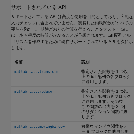
サポートされている API
サポートされている API は高度な使用を目的としており、広範な
入力チェックは含まれていません。実装した補助関数がすべての
要件を満たし、期待どおりの計算を行えることをテストするに
は、ある程度の時間がかかることが予想されます。tall 配列アル
ゴリズムを作成するために現在サポートされている API を次に示
します。
名前
説明
指定された関数を 1 つ以
matlab.tall.transform
上の tall 配列の各ブロック
に適用します。
指定された関数を 1 つ以
matlab.tall.reduce
上の tall 配列の各ブロック
に適用します。その後、
この関数の出力を 2 つ目
のリダクション関数に渡
します。
移動ウィンドウ関数をデ
matlab.tall.movingWindow
ータ ブロックに適用しま