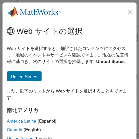
コンテンツへスキップ
MATLAB ヘルプ センター
オフキャンバス ナビゲーション メ
メインコンテンツ
Web サイトの選択
ドキュメンテーションのホーム
カスタム tall 配列アルゴリズムの開
MATLAB
発
Web サイトを選択すると、翻訳されたコンテンツにアクセス
データのインポートと解析
し、地域のイベントやサービスを確認できます。現在の位置情
大きなファイルとビッグ データ
報に基づき、次のサイトの選択を推奨します:
United States
®
tall 配列は、従来の MATLAB
構文を使用して大規模なデータ セ
tall 配列
ットを扱うための強力で直感的な方法です。ただし、tall 配列
United States
は、それぞれが個別にメモリに収まるデータ ブロックを操作する
カスタム tall 配列アルゴリズムの開発
ため、ほとんどの関数の従来のアルゴリズムは、tall 配列をサポ
項目一覧
ートするために並列化アプローチを使用するよう更新しなければ
また、以下のリストから Web サイトを選択することもできま
カスタム アルゴリズムを実装する理由
なりません。このトピックでは、tall 配列を操作するための独自
す。
の並列化アルゴリズムの開発方法を説明します。
サポートされている API
南北アメリカ
背景: tall 配列ブロック
カスタム関数を tall 配列に適用するために現在使用できるアプロ
単一ステップの変換操作
América Latina
(Español)
ーチは、次のとおりです。
2 ステップのリダクション演算
Canada
(English)
スライディングウィンドウ操作
単一ステップの変換操作
:tall 配列内のデータ ブロックに関数
United States
(English)