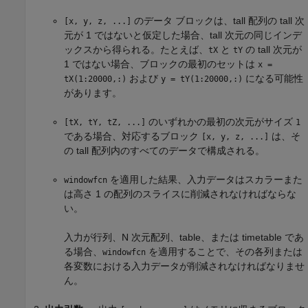
のデータ ブロックは、tall 配列の tall 次
[x, y, z, ...]
元が 1 ではないと仮定した場合、tall 次元の同じインデ
ックスから得られる。たとえば、
と
の tall 次元が
tX
tY
1 ではない場合、ブロックの最初のセットは
x =
および
になる可能性
tX(1:20000,:)
y = tY(1:20000,:)
があります。
のいずれかの最初の次元がサイズ
[tX, tY, tZ, ...]
1
である場合、対応するブロック
は、そ
[x, y, z, ...]
の tall 配列内のすべてのデータで構成される。
を適用した結果、入力データはスカラーまた
windowfcn
は高さ 1 の配列のスライスに削減されなければならな
い。
入力が行列、N 次元配列、table、または timetable であ
る場合、
を適用することで、その各列または
windowfcn
各変数における入力データが削減されなければなりませ
ん。