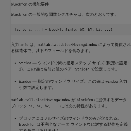
の機能要件
blockfcn
の一般的な関数シグネチャは、次のとおりです。
blockfcn
[a, b, c, ...] = blockfcn(info, bX, bY, bZ, ...)
入力
は、
によって提供され
info
matlab.tall.blockMovingWindow
る構造体で、以下のフィールドを含みます。
— ウィンドウ間の指定ステップ サイズ (既定の設定:
Stride
1)。この値は名前と値のペア
で設定します。
'Stride'
— 指定のウィンドウ サイズ。この値は
入力
Window
window
引数で設定します。
が
に提供するデータ
matlab.tall.blockMovingWindow
blockfcn
ブロック
には次の特性があります。
bX, bY, bZ, ...
ブロックにはフルサイズのウィンドウのみが含まれる。
は不完全なデータ ウィンドウに対する動作を定義
blockfcn
する必要はありません。