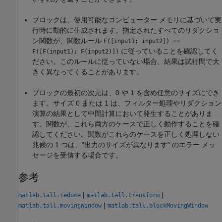
ブロックは、使用可能なコンピューター メモリに基づいて実
行時に動的に生成されます。指定されたすべてのリダクショ
ン関数が、関数ルール
F([input1; input2]) ==
に従っていることを確認してく
F([F(input1); F(input2)])
ださい。このルールに従っていない場合、結果は試行間で大
きく異なってくることがあります。
ブロックの最初の次元は、0 や 1 を含め任意のサイズにでき
ます。サイズ 0 または 1 は、フィルター処理やリダクション
演算の結果として中間計算において発生することがありま
す。関数が、これら両方のケースで正しく動作することを確
認してください。関数がこれらのケースを正しく処理しない
兆候の 1 つは、"出力のサイズが異なります" のエラー メッ
セージを受信する場合です。
参考
|
|
matlab.tall.reduce
matlab.tall.transform
|
matlab.tall.movingWindow
matlab.tall.blockMovingWindow