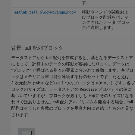
す。
移動ウィンドウ関数およ
matlab.tall.blockMovingWindow
びブロック削減をパディ
ングされたデータ ブロッ
クに適用します。
背景: tall 配列ブロック
データストアから tall 配列を作成すると、基となるデータストア
によって、計算中のデータの移動が容易になります。データは
"ブロック" と呼ばれる別々の要素に分かれて移動します。各ブロ
ックはメモリに収容可能な連続する行のセットです。たとえば、
2 次元配列 (table など) の 1 つのブロックは
です。各ブ
X(n:m,:)
ロックのサイズは、データストアの
プロパティの値に
ReadSize
基づいていますが、ブロックが必ずしも正確にそのサイズになる
わけではありません。tall 配列アルゴリズムを開発する場合、tall
配列はそうした多数のブロックを垂直方向に連結したものと見な
されます。