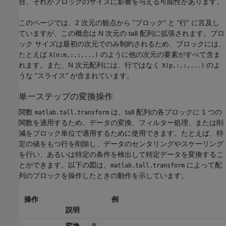
合、それがブロックのサイズに影響を与える可能性があります。
このページでは、2 次元の観点から
"ブロック" と
"行" に言及し
ていますが、この概念は N 次元の tall 配列に拡張されます。ブロ
ック サイズは最初の次元でのみ制約されるため、ブロックには、
たとえば
のように他の次元の要素がすべて含ま
X(n:m,:,:,...)
れます。また、N 次元配列には、行ではなく
のよ
X(p,:,:,...)
うな
"スライス" が含まれています。
単一ステップの変換操作
関数
は、tall 配列の各ブロックに 1 つの
matlab.tall.transform
関数を適用するため、データの変換、フィルター処理、または削
減をブロック単位で適用するために使用できます。たとえば、特
定の値をもつ行を削除し、データのセンタリングやスケーリング
を行い、あるいは特定の条件を検出して特定データを変換するこ
とができます。以下の図は、
によって配
matlab.tall.transform
列のブロックを操作したときの動作を示しています。
操作
例
説明