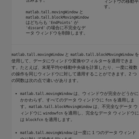
ィンドウの移動平
す。
と
matlab.tall.movingWindow
matlab.tall.blockMovingWindow
はどちらも
が
'EndPoints'
の場合に不完全なデ
'discard'
ータ ウィンドウを削除します。
と
を
matlab.tall.movingWindow
matlab.tall.blockMovingWindow
使用して、データにウィンドウ変換やフィルターを適用できま
す。たとえば、末尾平均や移動中央値を計算したり、一度に複数
の操作を同じウィンドウに対して適用することができます。2 つ
の関数は次の点で違いがあります。
は、ウィンドウが完全かどうかに
matlab.tall.movingWindow
かかわらず、すべてのデータ ウィンドウに
を適用しま
fcn
す。
は、不完全なデータ ウ
matlab.tall.blockMovingWindow
ィンドウに
を適用し、完全なデータ ウィンドウに
windowfcn
は
を適用します。
blockfcn
は一度に 1 つのデータ ウィンド
matlab.tall.movingWindow
ウに対して操作を行います。