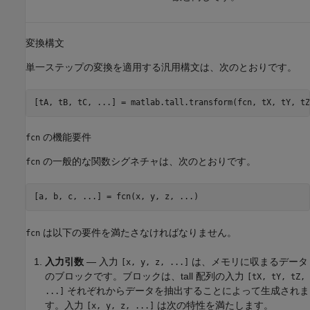
変換構文
単一ステップの変換を適用する汎用構文は、次のとおりです。
[tA, tB, tC, ...] = matlab.tall.transform(fcn, tX, tY, tZ
の機能要件
fcn
の一般的な関数シグネチャは、次のとおりです。
fcn
[a, b, c, ...] = fcn(x, y, z, ...)
は以下の要件を満たさなければなりません。
fcn
入力引数
— 入力
は、メモリに収まるデータ
[x, y, z, ...]
のブロックです。ブロックは、tall 配列の入力
[tX, tY, tZ,
それぞれからデータを抽出することによって生成されま
...]
す。入力
は次の特性を満たします。
[x, y, z, ...]