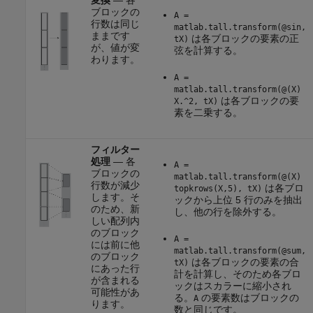
変換
— 各
ブロックの
A =
行数は同じ
matlab.tall.transform(@sin,
ままです
は各ブロックの要素の正
tX)
が、値が変
弦を計算する。
わります。
A =
matlab.tall.transform(@(X)
は各ブロックの要
X.^2, tX)
素を二乗する。
フィルター
処理
— 各
A =
ブロックの
matlab.tall.transform(@(X)
行数が減少
は各ブロ
topkrows(X,5), tX)
します。そ
ックから上位 5 行のみを抽出
のため、新
し、他の行を除外する。
しい配列内
のブロック
A =
には前に他
matlab.tall.transform(@sum,
のブロック
は各ブロックの要素の合
tX)
にあった行
計を計算し、そのため各ブロ
が含まれる
ックはスカラーに縮小され
可能性があ
る。
の要素数はブロックの
A
ります。
数と同じです。