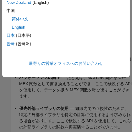
New Zealand
(English)
現在サポートされていない関数の実装
— 特定の関数が現在
tall 配列をサポートしていない場合は、ここで概説する API
中国
を使用して、tall 配列をサポートするその関数のバージョン
简体中文
を作成できます。
English
既存のコードの活用
— インメモリ データに対していくつか
日本
(日本語)
の操作を実行する既存のコードがある場合は、わずかな変更
한국
(한국어)
だけで、tall 配列を扱うように互換性をもたせることができ
ます。このアプローチでは、tall 配列をサポートする
MATLAB 言語のサブセットに合わせてコードを変換する必要
最寄りの営業オフィスへのお問い合わせ
がありません。
パフォーマンスの向上
— たとえば、MATLAB 関数を C++
MEX 関数として書き換えることができ、ここで概説する API
を使用して、データを扱う MEX 関数を呼び出すことができ
ます。
優先外部ライブラリの使用
— 組織内での互換性のために、
特定の外部ライブラリを特定の計算に使用するよう求められ
る場合があります。ここで概説する API を使用して、これら
の外部ライブラリの関数を再実装することができます。