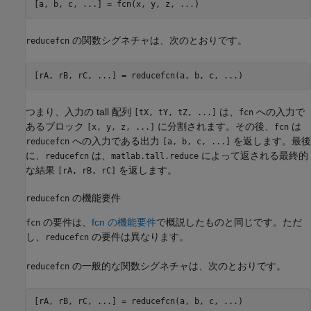
[a, b, c, ...] = fcn(x, y, z, ...)
の関数シグネチャは、次のとおりです。
reducefcn
[rA, rB, rC, ...] = reducefcn(a, b, c, ...)
つまり、入力の tall 配列
は、
への入力で
[tX, tY, tZ, ...]
fcn
あるブロック
に分割されます。その後、
は
[x, y, z, ...]
fcn
への入力である出力
を返します。最後
reducefcn
[a, b, c, ...]
に、
は、
によって返される最終的
reducefcn
matlab.tall.reduce
な結果
を返します。
[rA, rB, rC]
の機能要件
reducefcn
の要件は、
fcn の機能要件
で概説したものと同じです。ただ
fcn
し、
の要件は異なります。
reducefcn
の一般的な関数シグネチャは、次のとおりです。
reducefcn
[rA, rB, rC, ...] = reducefcn(a, b, c, ...)