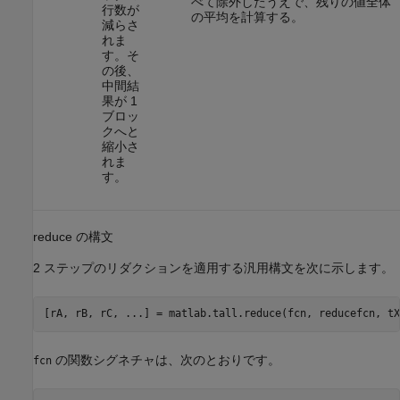
べて除外したうえで、残りの値全体
行数が
の平均を計算する。
減らさ
れま
す。そ
の後、
中間結
果が 1
ブロッ
クへと
縮小さ
れま
す。
reduce の構文
2 ステップのリダクションを適用する汎用構文を次に示します。
[rA, rB, rC, ...] = matlab.tall.reduce(fcn, reducefcn, tX
の関数シグネチャは、次のとおりです。
fcn