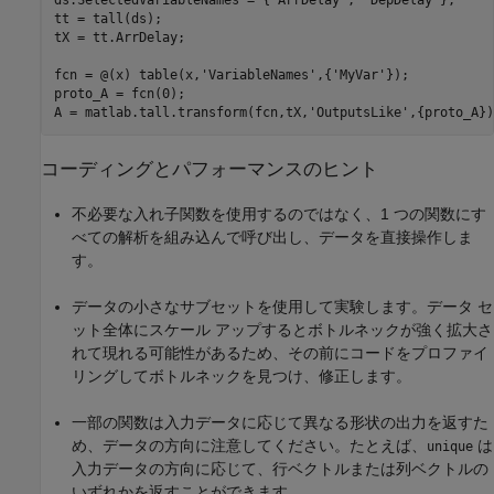
ds.SelectedVariableNames = {'ArrDelay', 'DepDelay'};

tt = tall(ds);

tX = tt.ArrDelay;

fcn = @(x) table(x,'VariableNames',{'MyVar'});

proto_A = fcn(0);

A = matlab.tall.transform(fcn,tX,'OutputsLike',{proto_A})
コーディングとパフォーマンスのヒント
不必要な入れ子関数を使用するのではなく、1 つの関数にす
べての解析を組み込んで呼び出し、データを直接操作しま
す。
データの小さなサブセットを使用して実験します。データ セ
ット全体にスケール アップするとボトルネックが強く拡大さ
れて現れる可能性があるため、その前にコードをプロファイ
リングしてボトルネックを見つけ、修正します。
一部の関数は入力データに応じて異なる形状の出力を返すた
め、データの方向に注意してください。たとえば、
は
unique
入力データの方向に応じて、行ベクトルまたは列ベクトルの
いずれかを返すことができます。