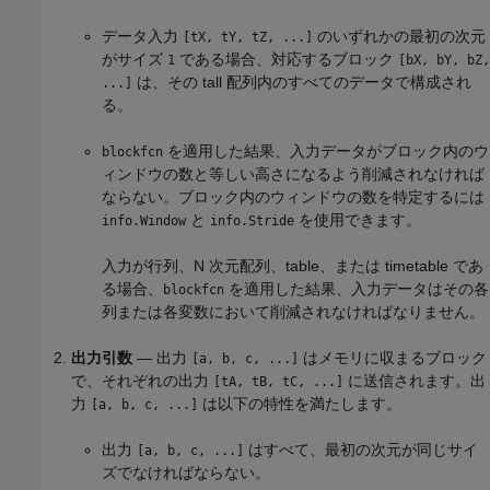
データ入力
のいずれかの最初の次元
[tX, tY, tZ, ...]
がサイズ
である場合、対応するブロック
1
[bX, bY, bZ,
は、その tall 配列内のすべてのデータで構成され
...]
る。
を適用した結果、入力データがブロック内のウ
blockfcn
ィンドウの数と等しい高さになるよう削減されなければ
ならない。ブロック内のウィンドウの数を特定するには
と
を使用できます。
info.Window
info.Stride
入力が行列、N 次元配列、table、または timetable であ
る場合、
を適用した結果、入力データはその各
blockfcn
列または各変数において削減されなければなりません。
出力引数
— 出力
はメモリに収まるブロック
[a, b, c, ...]
で、それぞれの出力
に送信されます。出
[tA, tB, tC, ...]
力
は以下の特性を満たします。
[a, b, c, ...]
出力
はすべて、最初の次元が同じサイ
[a, b, c, ...]
ズでなければならない。