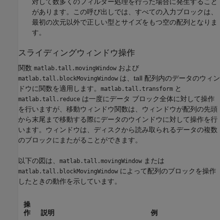
対して数多くのフィルター処理を行った場合に発生すること
があります。この呼び出しでは、すべての入力ブロックは、
最初の次元以外で正しい型とサイズをもつ空の配列となりま
す。
スライディングウィンドウ操作
関数
および
matlab.tall.movingWindow
は、tall 配列内のデータのウィン
matlab.tall.blockMovingWindow
ドウに関数を適用します。
と
matlab.tall.transform
は一度にデータ ブロック全体に対して操作
matlab.tall.reduce
を行いますが、移動ウィンドウ関数は、ウィンドウが配列の先頭
から末尾まで移動する際にデータのウインドウに対して操作を行
います。ウィンドウは、ディスクから読み取られるデータの複数
のブロックにまたがることができます。
以下の図は、
または
matlab.tall.movingWindow
によって配列のブロックを操作
matlab.tall.blockMovingWindow
したときの動作を示しています。
操
作
説明
例