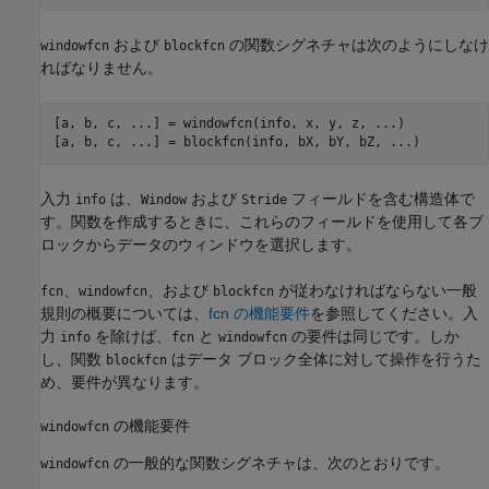
および
の関数シグネチャは次のようにしなけ
windowfcn
blockfcn
ればなりません。
[a, b, c, ...] = windowfcn(info, x, y, z, ...)

[a, b, c, ...] = blockfcn(info, bX, bY, bZ, ...)
入力
は、
および
フィールドを含む構造体で
info
Window
Stride
す。関数を作成するときに、これらのフィールドを使用して各ブ
ロックからデータのウィンドウを選択します。
、
、および
が従わなければならない一般
fcn
windowfcn
blockfcn
規則の概要については、
fcn の機能要件
を参照してください。入
力
を除けば、
と
の要件は同じです。しか
info
fcn
windowfcn
し、関数
はデータ ブロック全体に対して操作を行うた
blockfcn
め、要件が異なります。
の機能要件
windowfcn
の一般的な関数シグネチャは、次のとおりです。
windowfcn