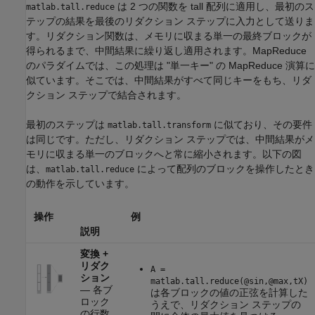
は 2 つの関数を tall 配列に適用し、最初のス
matlab.tall.reduce
テップの結果を最後のリダクション ステップに入力として送りま
す。リダクション関数は、メモリに収まる単一の最終ブロックが
得られるまで、中間結果に繰り返し適用されます。MapReduce
のパラダイムでは、この処理は "単一キー" の MapReduce 演算に
似ています。そこでは、中間結果がすべて同じキーをもち、リダ
クション ステップで結合されます。
最初のステップは
に似ており、その要件
matlab.tall.transform
は同じです。ただし、リダクション ステップでは、中間結果がメ
モリに収まる単一のブロックへと常に縮小されます。以下の図
は、
によって配列のブロックを操作したとき
matlab.tall.reduce
の動作を示しています。
操作
例
説明
変換 +
リダク
A =
ション
matlab.tall.reduce(@sin,@max,tX)
— 各ブ
は各ブロックの値の正弦を計算した
ロック
うえで、リダクション ステップの
の行数